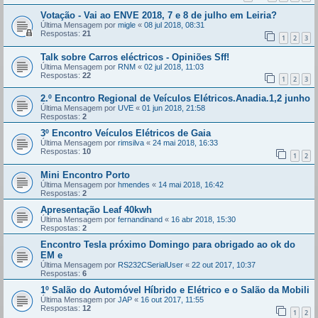
Votação - Vai ao ENVE 2018, 7 e 8 de julho em Leiria?
Última Mensagem por
migle
«
08 jul 2018, 08:31
Respostas:
21
1
2
3
Talk sobre Carros eléctricos - Opiniões Sff!
Última Mensagem por
RNM
«
02 jul 2018, 11:03
Respostas:
22
1
2
3
2.º Encontro Regional de Veículos Elétricos.Anadia.1,2 junho
Última Mensagem por
UVE
«
01 jun 2018, 21:58
Respostas:
2
3º Encontro Veículos Elétricos de Gaia
Última Mensagem por
rimsilva
«
24 mai 2018, 16:33
Respostas:
10
1
2
Mini Encontro Porto
Última Mensagem por
hmendes
«
14 mai 2018, 16:42
Respostas:
2
Apresentação Leaf 40kwh
Última Mensagem por
fernandinand
«
16 abr 2018, 15:30
Respostas:
2
Encontro Tesla próximo Domingo para obrigado ao ok do
EM e
Última Mensagem por
RS232CSerialUser
«
22 out 2017, 10:37
Respostas:
6
1º Salão do Automóvel Híbrido e Elétrico e o Salão da Mobili
Última Mensagem por
JAP
«
16 out 2017, 11:55
Respostas:
12
1
2