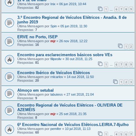
Última Mensagem por
Inix
«
06 jun 2019, 10:44
Respostas:
82
1
6
7
8
9
...
3.º Encontro Regional de Veículos Elétricos - Anadia. 8 de
junho 2019
Última Mensagem por
Spin
«
05 jun 2019, 11:30
Respostas:
7
ERVE no Porto, ISEP
Última Mensagem por
mjr
«
26 nov 2018, 12:22
Respostas:
16
1
2
Encontro para esclarecimentos básicos sobre VEs
Última Mensagem por
filipeoliv
«
30 out 2018, 11:25
Respostas:
81
1
6
7
8
9
...
Encontro Ibérico de Veículos Elétricos
Última Mensagem por
rnlcarlov
«
14 out 2018, 11:50
Respostas:
20
1
2
3
Almoço em setubal
Última Mensagem por
labutess
«
27 set 2018, 21:04
Respostas:
9
Encontro Regional de Veículos Elétricos - OLIVEIRA DE
AZEMÉIS
Última Mensagem por
mjr
«
25 set 2018, 21:35
Respostas:
8
6º Encontro Nacional de Veículos Elétricos.LEIRIA.7-8julho
Última Mensagem por
pemifer
«
10 jul 2018, 11:13
Respostas:
60
1
4
5
6
7
...