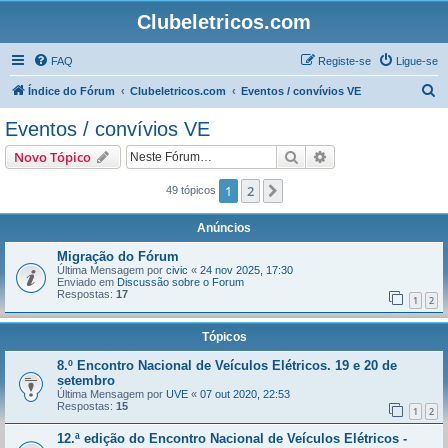
Clubeletricos.com
FAQ
Registe-se
Ligue-se
P
Índice do Fórum
Clubeletricos.com
Eventos / convívios VE
e
Eventos / convívios VE
s
Pesquisar
Pesquisa avançada
Novo Tópico
q
u
1
2
Próximo
49 tópicos
i
Anúncios
s
Migração do Fórum
a
Última Mensagem por
civic
«
24 nov 2025, 17:30
Enviado em
Discussão sobre o Forum
r
Respostas:
17
1
2
Tópicos
8.º Encontro Nacional de Veículos Elétricos. 19 e 20 de
setembro
Última Mensagem por
UVE
«
07 out 2020, 22:53
Respostas:
15
1
2
12.ª edição do Encontro Nacional de Veículos Elétricos -