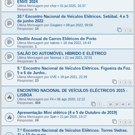
ENVE 2024
Última Mensagem por
cfvp
«
01 jul 2025, 16:37
Respostas:
5
10.º Encontro Nacional de Veículos Elétricos. Setúbal. 4 e 5
de junho 2022
Última Mensagem por
Giugiaro
«
08 jun 2022, 09:56
Respostas:
14
1
2
Desfile Anual de Carros Elétricos do Porto
Última Mensagem por
nalves
«
18 mai 2022, 14:43
Respostas:
1
SALÃO DO AUTOMÓVEL HÍBRIDO E ELÉTRICO
Última Mensagem por
Nonnus
«
21 out 2021, 22:01
Respostas:
5
9.° Encontro Nacional de Veículos Elétricos. Figueira da Foz.
5 e 6 de Junho..
Última Mensagem por
UVE
«
18 jun 2021, 22:39
Respostas:
23
1
2
3
ENCONTRO NACIONAL DE VEÍCULOS ELÉCTRICOS 2015 -
LISBOA
Última Mensagem por
Fil
«
06 ago 2020, 12:12
Respostas:
404
1
38
39
40
41
...
Apresentação Mini elétrico (4 e 5 de Outubro de 2019)
Última Mensagem por
Spin
«
21 jan 2020, 13:17
Respostas:
24
1
2
3
7.º Encontro Nacional de Veículos Elétricos. Torres Vedras.
11 e 12 de maio