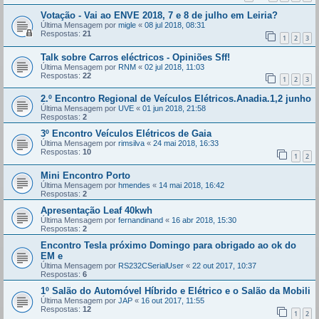
Votação - Vai ao ENVE 2018, 7 e 8 de julho em Leiria?
Última Mensagem por
migle
«
08 jul 2018, 08:31
Respostas:
21
1
2
3
Talk sobre Carros eléctricos - Opiniões Sff!
Última Mensagem por
RNM
«
02 jul 2018, 11:03
Respostas:
22
1
2
3
2.º Encontro Regional de Veículos Elétricos.Anadia.1,2 junho
Última Mensagem por
UVE
«
01 jun 2018, 21:58
Respostas:
2
3º Encontro Veículos Elétricos de Gaia
Última Mensagem por
rimsilva
«
24 mai 2018, 16:33
Respostas:
10
1
2
Mini Encontro Porto
Última Mensagem por
hmendes
«
14 mai 2018, 16:42
Respostas:
2
Apresentação Leaf 40kwh
Última Mensagem por
fernandinand
«
16 abr 2018, 15:30
Respostas:
2
Encontro Tesla próximo Domingo para obrigado ao ok do
EM e
Última Mensagem por
RS232CSerialUser
«
22 out 2017, 10:37
Respostas:
6
1º Salão do Automóvel Híbrido e Elétrico e o Salão da Mobili
Última Mensagem por
JAP
«
16 out 2017, 11:55
Respostas:
12
1
2