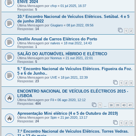
ENVE 2024
Última Mensagem por
cfvp
«
01 jul 2025, 16:37
Respostas:
5
10.º Encontro Nacional de Veículos Elétricos. Setúbal. 4 e 5
de junho 2022
Última Mensagem por
Giugiaro
«
08 jun 2022, 09:56
Respostas:
14
1
2
Desfile Anual de Carros Elétricos do Porto
Última Mensagem por
nalves
«
18 mai 2022, 14:43
Respostas:
1
SALÃO DO AUTOMÓVEL HÍBRIDO E ELÉTRICO
Última Mensagem por
Nonnus
«
21 out 2021, 22:01
Respostas:
5
9.° Encontro Nacional de Veículos Elétricos. Figueira da Foz.
5 e 6 de Junho..
Última Mensagem por
UVE
«
18 jun 2021, 22:39
Respostas:
23
1
2
3
ENCONTRO NACIONAL DE VEÍCULOS ELÉCTRICOS 2015 -
LISBOA
Última Mensagem por
Fil
«
06 ago 2020, 12:12
Respostas:
404
1
38
39
40
41
...
Apresentação Mini elétrico (4 e 5 de Outubro de 2019)
Última Mensagem por
Spin
«
21 jan 2020, 13:17
Respostas:
24
1
2
3
7.º Encontro Nacional de Veículos Elétricos. Torres Vedras.
11 e 12 de maio