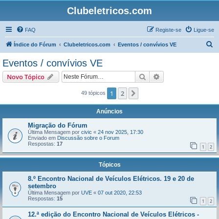
Clubeletricos.com
FAQ
Registe-se
Ligue-se
P
Índice do Fórum
Clubeletricos.com
Eventos / convívios VE
e
Eventos / convívios VE
s
Pesquisar
Pesquisa avançada
Novo Tópico
q
u
1
2
Próximo
49 tópicos
i
Anúncios
s
Migração do Fórum
a
Última Mensagem por
civic
«
24 nov 2025, 17:30
Enviado em
Discussão sobre o Forum
r
Respostas:
17
1
2
Tópicos
8.º Encontro Nacional de Veículos Elétricos. 19 e 20 de
setembro
Última Mensagem por
UVE
«
07 out 2020, 22:53
Respostas:
15
1
2
12.ª edição do Encontro Nacional de Veículos Elétricos -