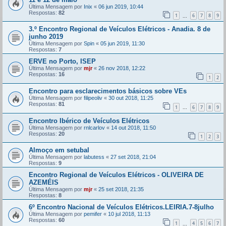
Última Mensagem por
Inix
«
06 jun 2019, 10:44
Respostas:
82
1
6
7
8
9
...
3.º Encontro Regional de Veículos Elétricos - Anadia. 8 de
junho 2019
Última Mensagem por
Spin
«
05 jun 2019, 11:30
Respostas:
7
ERVE no Porto, ISEP
Última Mensagem por
mjr
«
26 nov 2018, 12:22
Respostas:
16
1
2
Encontro para esclarecimentos básicos sobre VEs
Última Mensagem por
filipeoliv
«
30 out 2018, 11:25
Respostas:
81
1
6
7
8
9
...
Encontro Ibérico de Veículos Elétricos
Última Mensagem por
rnlcarlov
«
14 out 2018, 11:50
Respostas:
20
1
2
3
Almoço em setubal
Última Mensagem por
labutess
«
27 set 2018, 21:04
Respostas:
9
Encontro Regional de Veículos Elétricos - OLIVEIRA DE
AZEMÉIS
Última Mensagem por
mjr
«
25 set 2018, 21:35
Respostas:
8
6º Encontro Nacional de Veículos Elétricos.LEIRIA.7-8julho
Última Mensagem por
pemifer
«
10 jul 2018, 11:13
Respostas:
60
1
4
5
6
7
...