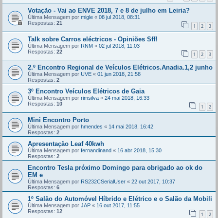
Votação - Vai ao ENVE 2018, 7 e 8 de julho em Leiria?
Última Mensagem por
migle
«
08 jul 2018, 08:31
Respostas:
21
1
2
3
Talk sobre Carros eléctricos - Opiniões Sff!
Última Mensagem por
RNM
«
02 jul 2018, 11:03
Respostas:
22
1
2
3
2.º Encontro Regional de Veículos Elétricos.Anadia.1,2 junho
Última Mensagem por
UVE
«
01 jun 2018, 21:58
Respostas:
2
3º Encontro Veículos Elétricos de Gaia
Última Mensagem por
rimsilva
«
24 mai 2018, 16:33
Respostas:
10
1
2
Mini Encontro Porto
Última Mensagem por
hmendes
«
14 mai 2018, 16:42
Respostas:
2
Apresentação Leaf 40kwh
Última Mensagem por
fernandinand
«
16 abr 2018, 15:30
Respostas:
2
Encontro Tesla próximo Domingo para obrigado ao ok do
EM e
Última Mensagem por
RS232CSerialUser
«
22 out 2017, 10:37
Respostas:
6
1º Salão do Automóvel Híbrido e Elétrico e o Salão da Mobili
Última Mensagem por
JAP
«
16 out 2017, 11:55
Respostas:
12
1
2