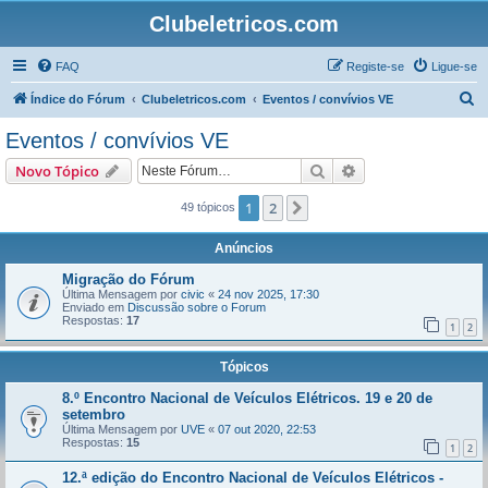
Clubeletricos.com
FAQ
Registe-se
Ligue-se
P
Índice do Fórum
Clubeletricos.com
Eventos / convívios VE
e
Eventos / convívios VE
s
Pesquisar
Pesquisa avançada
Novo Tópico
q
u
1
2
Próximo
49 tópicos
i
Anúncios
s
Migração do Fórum
a
Última Mensagem por
civic
«
24 nov 2025, 17:30
Enviado em
Discussão sobre o Forum
r
Respostas:
17
1
2
Tópicos
8.º Encontro Nacional de Veículos Elétricos. 19 e 20 de
setembro
Última Mensagem por
UVE
«
07 out 2020, 22:53
Respostas:
15
1
2
12.ª edição do Encontro Nacional de Veículos Elétricos -