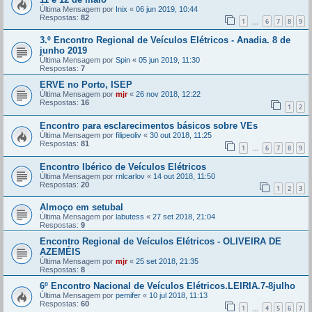
Última Mensagem por
Inix
«
06 jun 2019, 10:44
Respostas:
82
1
6
7
8
9
...
3.º Encontro Regional de Veículos Elétricos - Anadia. 8 de
junho 2019
Última Mensagem por
Spin
«
05 jun 2019, 11:30
Respostas:
7
ERVE no Porto, ISEP
Última Mensagem por
mjr
«
26 nov 2018, 12:22
Respostas:
16
1
2
Encontro para esclarecimentos básicos sobre VEs
Última Mensagem por
filipeoliv
«
30 out 2018, 11:25
Respostas:
81
1
6
7
8
9
...
Encontro Ibérico de Veículos Elétricos
Última Mensagem por
rnlcarlov
«
14 out 2018, 11:50
Respostas:
20
1
2
3
Almoço em setubal
Última Mensagem por
labutess
«
27 set 2018, 21:04
Respostas:
9
Encontro Regional de Veículos Elétricos - OLIVEIRA DE
AZEMÉIS
Última Mensagem por
mjr
«
25 set 2018, 21:35
Respostas:
8
6º Encontro Nacional de Veículos Elétricos.LEIRIA.7-8julho
Última Mensagem por
pemifer
«
10 jul 2018, 11:13
Respostas:
60
1
4
5
6
7
...