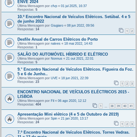
ENVE 2024
Última Mensagem por
cfvp
«
01 jul 2025, 16:37
Respostas:
5
10.º Encontro Nacional de Veículos Elétricos. Setúbal. 4 e 5
de junho 2022
Última Mensagem por
Giugiaro
«
08 jun 2022, 09:56
Respostas:
14
1
2
Desfile Anual de Carros Elétricos do Porto
Última Mensagem por
nalves
«
18 mai 2022, 14:43
Respostas:
1
SALÃO DO AUTOMÓVEL HÍBRIDO E ELÉTRICO
Última Mensagem por
Nonnus
«
21 out 2021, 22:01
Respostas:
5
9.° Encontro Nacional de Veículos Elétricos. Figueira da Foz.
5 e 6 de Junho..
Última Mensagem por
UVE
«
18 jun 2021, 22:39
Respostas:
23
1
2
3
ENCONTRO NACIONAL DE VEÍCULOS ELÉCTRICOS 2015 -
LISBOA
Última Mensagem por
Fil
«
06 ago 2020, 12:12
Respostas:
404
1
38
39
40
41
...
Apresentação Mini elétrico (4 e 5 de Outubro de 2019)
Última Mensagem por
Spin
«
21 jan 2020, 13:17
Respostas:
24
1
2
3
7.º Encontro Nacional de Veículos Elétricos. Torres Vedras.
11 e 12 de maio