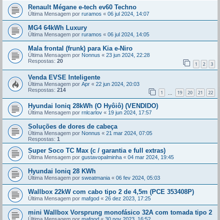
Renault Mégane e-tech ev60 Techno
Última Mensagem por
ruramos
«
06 jul 2024, 14:07
MG4 64kWh Luxury
Última Mensagem por
ruramos
«
06 jul 2024, 14:05
Mala frontal (frunk) para Kia e-Niro
Última Mensagem por
Nonnus
«
23 jun 2024, 22:28
Respostas:
20
1
2
3
Venda EVSE Inteligente
Última Mensagem por
Apr
«
22 jun 2024, 20:03
Respostas:
214
1
19
20
21
22
...
Hyundai Ioniq 28kWh (O Hyôiô) (VENDIDO)
Última Mensagem por
rnlcarlov
«
19 jun 2024, 17:57
Soluções de dores de cabeça
Última Mensagem por
Nonnus
«
21 mar 2024, 07:05
Respostas:
1
Super Soco TC Max (c / garantia e full extras)
Última Mensagem por
gustavopalminha
«
04 mar 2024, 19:45
Hyundai Ioniq 28 KWh
Última Mensagem por
sweatmania
«
06 fev 2024, 05:03
Wallbox 22kW com cabo tipo 2 de 4,5m (PCE 353408P)
Última Mensagem por
mafgod
«
26 dez 2023, 17:25
mini Wallbox Vorsprung monofásico 32A com tomada tipo 2
Última Mensagem por
mafgod
«
30 nov 2023, 16:52