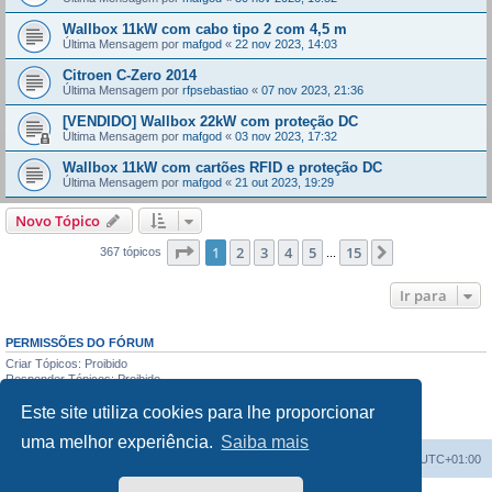
Wallbox 11kW com cabo tipo 2 com 4,5 m
Última Mensagem por
mafgod
«
22 nov 2023, 14:03
Citroen C-Zero 2014
Última Mensagem por
rfpsebastiao
«
07 nov 2023, 21:36
[VENDIDO] Wallbox 22kW com proteção DC
Última Mensagem por
mafgod
«
03 nov 2023, 17:32
Wallbox 11kW com cartões RFID e proteção DC
Última Mensagem por
mafgod
«
21 out 2023, 19:29
Novo Tópico
Página
1
de
15
1
2
3
4
5
15
Próximo
367 tópicos
...
Ir para
PERMISSÕES DO FÓRUM
Criar Tópicos: Proibido
Responder Tópicos: Proibido
Editar Mensagens: Proibido
Este site utiliza cookies para lhe proporcionar
Apagar Mensagens: Proibido
Enviar anexos: Proibido
uma melhor experiência.
Saiba mais
Índice do Fórum
O Fuso Horário do Fórum é
UTC+01:00