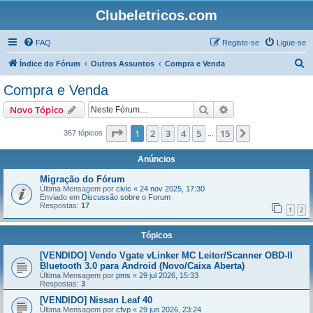
Clubeletricos.com
FAQ
Registe-se
Ligue-se
P
Índice do Fórum
Outros Assuntos
Compra e Venda
e
Compra e Venda
s
Pesquisar
Pesquisa avançada
Novo Tópico
q
u
Página
1
de
15
1
2
3
4
5
15
Próximo
367 tópicos
...
i
Anúncios
s
Migração do Fórum
a
Última Mensagem por
civic
«
24 nov 2025, 17:30
Enviado em
Discussão sobre o Forum
r
Respostas:
17
1
2
Tópicos
[VENDIDO] Vendo Vgate vLinker MC Leitor/Scanner OBD-II
Bluetooth 3.0 para Android (Novo/Caixa Aberta)
Última Mensagem por
pms
«
29 jul 2026, 15:33
Respostas:
3
[VENDIDO] Nissan Leaf 40
Última Mensagem por
cfvp
«
29 jun 2026, 23:24