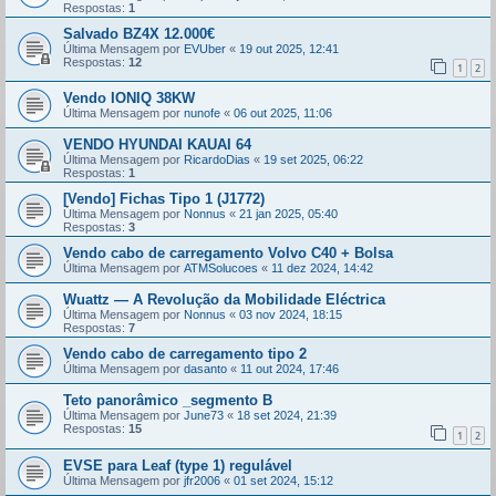
Respostas:
1
Salvado BZ4X 12.000€
Última Mensagem por
EVUber
«
19 out 2025, 12:41
Respostas:
12
1
2
Vendo IONIQ 38KW
Última Mensagem por
nunofe
«
06 out 2025, 11:06
VENDO HYUNDAI KAUAI 64
Última Mensagem por
RicardoDias
«
19 set 2025, 06:22
Respostas:
1
[Vendo] Fichas Tipo 1 (J1772)
Última Mensagem por
Nonnus
«
21 jan 2025, 05:40
Respostas:
3
Vendo cabo de carregamento Volvo C40 + Bolsa
Última Mensagem por
ATMSolucoes
«
11 dez 2024, 14:42
Wuattz — A Revolução da Mobilidade Eléctrica
Última Mensagem por
Nonnus
«
03 nov 2024, 18:15
Respostas:
7
Vendo cabo de carregamento tipo 2
Última Mensagem por
dasanto
«
11 out 2024, 17:46
Teto panorâmico _segmento B
Última Mensagem por
June73
«
18 set 2024, 21:39
Respostas:
15
1
2
EVSE para Leaf (type 1) regulável
Última Mensagem por
jfr2006
«
01 set 2024, 15:12