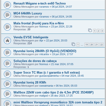
Renault Mégane e-tech ev60 Techno
Última Mensagem por
ruramos
«
06 jul 2024, 14:07
MG4 64kWh Luxury
Última Mensagem por
ruramos
«
06 jul 2024, 14:05
Mala frontal (frunk) para Kia e-Niro
Última Mensagem por
Nonnus
«
23 jun 2024, 22:28
Respostas:
20
1
2
3
Venda EVSE Inteligente
Última Mensagem por
Apr
«
22 jun 2024, 20:03
Respostas:
214
1
19
20
21
22
...
Hyundai Ioniq 28kWh (O Hyôiô) (VENDIDO)
Última Mensagem por
rnlcarlov
«
19 jun 2024, 17:57
Soluções de dores de cabeça
Última Mensagem por
Nonnus
«
21 mar 2024, 07:05
Respostas:
1
Super Soco TC Max (c / garantia e full extras)
Última Mensagem por
gustavopalminha
«
04 mar 2024, 19:45
Hyundai Ioniq 28 KWh
Última Mensagem por
sweatmania
«
06 fev 2024, 05:03
Wallbox 22kW com cabo tipo 2 de 4,5m (PCE 353408P)
Última Mensagem por
mafgod
«
26 dez 2023, 17:25
mini Wallbox Vorsprung monofásico 32A com tomada tipo 2
Última Mensagem por
mafgod
«
30 nov 2023, 16:52