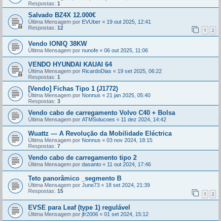
Respostas:
1
Salvado BZ4X 12.000€
Última Mensagem por
EVUber
«
19 out 2025, 12:41
Respostas:
12
1
2
Vendo IONIQ 38KW
Última Mensagem por
nunofe
«
06 out 2025, 11:06
VENDO HYUNDAI KAUAI 64
Última Mensagem por
RicardoDias
«
19 set 2025, 06:22
Respostas:
1
[Vendo] Fichas Tipo 1 (J1772)
Última Mensagem por
Nonnus
«
21 jan 2025, 05:40
Respostas:
3
Vendo cabo de carregamento Volvo C40 + Bolsa
Última Mensagem por
ATMSolucoes
«
11 dez 2024, 14:42
Wuattz — A Revolução da Mobilidade Eléctrica
Última Mensagem por
Nonnus
«
03 nov 2024, 18:15
Respostas:
7
Vendo cabo de carregamento tipo 2
Última Mensagem por
dasanto
«
11 out 2024, 17:46
Teto panorâmico _segmento B
Última Mensagem por
June73
«
18 set 2024, 21:39
Respostas:
15
1
2
EVSE para Leaf (type 1) regulável
Última Mensagem por
jfr2006
«
01 set 2024, 15:12