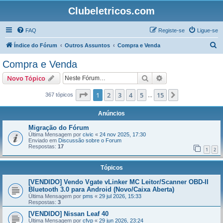
Clubeletricos.com
FAQ
Registe-se
Ligue-se
P
Índice do Fórum
Outros Assuntos
Compra e Venda
e
Compra e Venda
s
Pesquisar
Pesquisa avançada
Novo Tópico
q
u
Página
1
de
15
1
2
3
4
5
15
Próximo
367 tópicos
...
i
Anúncios
s
Migração do Fórum
a
Última Mensagem por
civic
«
24 nov 2025, 17:30
Enviado em
Discussão sobre o Forum
r
Respostas:
17
1
2
Tópicos
[VENDIDO] Vendo Vgate vLinker MC Leitor/Scanner OBD-II
Bluetooth 3.0 para Android (Novo/Caixa Aberta)
Última Mensagem por
pms
«
29 jul 2026, 15:33
Respostas:
3
[VENDIDO] Nissan Leaf 40
Última Mensagem por
cfvp
«
29 jun 2026, 23:24