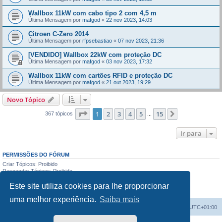
Wallbox 11kW com cabo tipo 2 com 4,5 m
Última Mensagem por
mafgod
«
22 nov 2023, 14:03
Citroen C-Zero 2014
Última Mensagem por
rfpsebastiao
«
07 nov 2023, 21:36
[VENDIDO] Wallbox 22kW com proteção DC
Última Mensagem por
mafgod
«
03 nov 2023, 17:32
Wallbox 11kW com cartões RFID e proteção DC
Última Mensagem por
mafgod
«
21 out 2023, 19:29
Novo Tópico
Página
1
de
15
1
2
3
4
5
15
Próximo
367 tópicos
...
Ir para
PERMISSÕES DO FÓRUM
Criar Tópicos: Proibido
Responder Tópicos: Proibido
Editar Mensagens: Proibido
Este site utiliza cookies para lhe proporcionar
Apagar Mensagens: Proibido
Enviar anexos: Proibido
uma melhor experiência.
Saiba mais
Índice do Fórum
O Fuso Horário do Fórum é
UTC+01:00