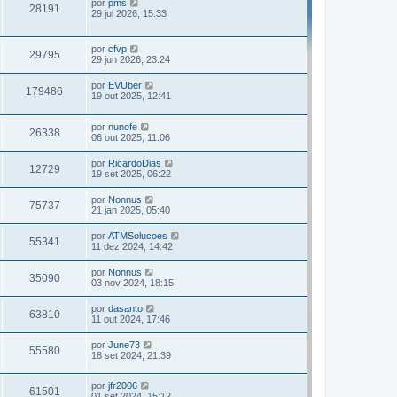
por
pms
28191
29 jul 2026, 15:33
por
cfvp
29795
29 jun 2026, 23:24
por
EVUber
179486
19 out 2025, 12:41
por
nunofe
26338
06 out 2025, 11:06
por
RicardoDias
12729
19 set 2025, 06:22
por
Nonnus
75737
21 jan 2025, 05:40
por
ATMSolucoes
55341
11 dez 2024, 14:42
por
Nonnus
35090
03 nov 2024, 18:15
por
dasanto
63810
11 out 2024, 17:46
por
June73
55580
18 set 2024, 21:39
por
jfr2006
61501
01 set 2024, 15:12