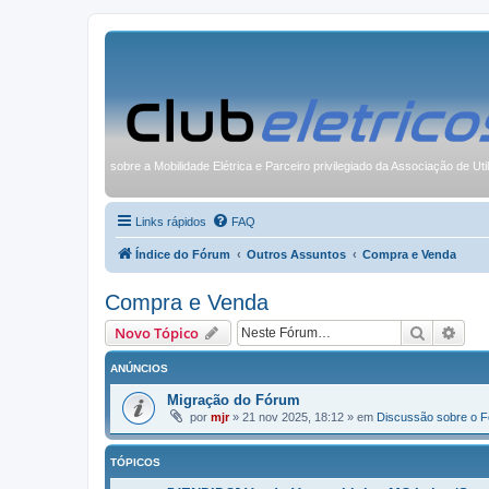
sobre a Mobilidade Elétrica e Parceiro privilegiado da Associação de Uti
Links rápidos
FAQ
Índice do Fórum
Outros Assuntos
Compra e Venda
Compra e Venda
Pesquisa
Pesq
Novo Tópico
ANÚNCIOS
Migração do Fórum
por
mjr
»
21 nov 2025, 18:12
» em
Discussão sobre o 
TÓPICOS