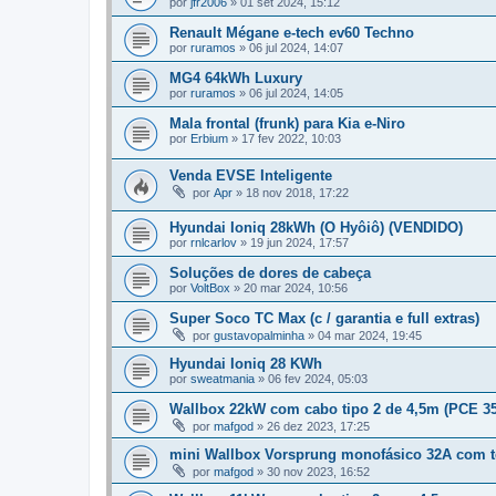
por
jfr2006
»
01 set 2024, 15:12
Renault Mégane e-tech ev60 Techno
por
ruramos
»
06 jul 2024, 14:07
MG4 64kWh Luxury
por
ruramos
»
06 jul 2024, 14:05
Mala frontal (frunk) para Kia e-Niro
por
Erbium
»
17 fev 2022, 10:03
Venda EVSE Inteligente
por
Apr
»
18 nov 2018, 17:22
Hyundai Ioniq 28kWh (O Hyôiô) (VENDIDO)
por
rnlcarlov
»
19 jun 2024, 17:57
Soluções de dores de cabeça
por
VoltBox
»
20 mar 2024, 10:56
Super Soco TC Max (c / garantia e full extras)
por
gustavopalminha
»
04 mar 2024, 19:45
Hyundai Ioniq 28 KWh
por
sweatmania
»
06 fev 2024, 05:03
Wallbox 22kW com cabo tipo 2 de 4,5m (PCE 3
por
mafgod
»
26 dez 2023, 17:25
mini Wallbox Vorsprung monofásico 32A com t
por
mafgod
»
30 nov 2023, 16:52