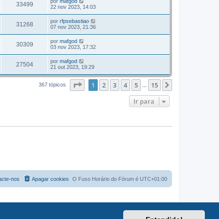
por
mafgod
33499
22 nov 2023, 14:03
por
rfpsebastiao
31268
07 nov 2023, 21:36
por
mafgod
30309
03 nov 2023, 17:32
por
mafgod
27504
21 out 2023, 19:29
Página
1
de
15
1
2
3
4
5
15
Próximo
367 tópicos
...
Ir para
acte-nos
Apagar cookies
O Fuso Horário do Fórum é
UTC+01:00