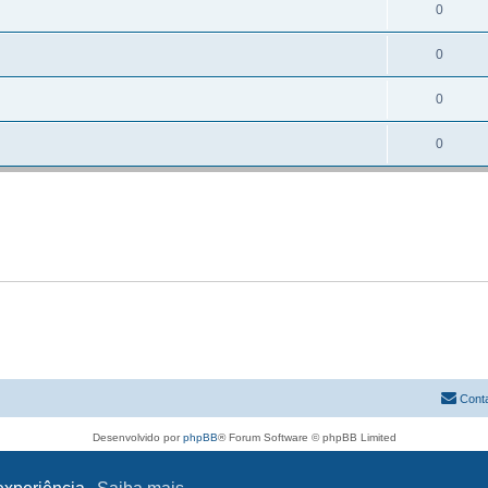
0
0
0
0
Cont
Desenvolvido por
phpBB
® Forum Software © phpBB Limited
Traduzido por:
phpBB Portugal
Privacidade
|
Termos