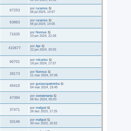
por
ruramos
67253
06 jul 2024, 14:07
por
ruramos
63863
06 jul 2024, 14:05
por
Nonnus
71635
23 jun 2024, 22:28
por
Apr
410677
22 jun 2024, 20:03
por
rnlcarlov
60701
19 jun 2024, 17:57
por
Nonnus
28173
21 mar 2024, 07:05
por
gustavopalminha
45410
04 mar 2024, 19:45
por
sweatmania
47394
06 fev 2024, 05:03
por
mafgod
37471
26 dez 2023, 17:25
por
mafgod
33146
30 nov 2023, 16:52