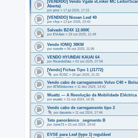
[VENDIDO] Vendo Vgate vLinker MC Leitor/Scan
Aberta)
por
pms
»
17 jul 2026, 17:22
[VENDIDO] Nissan Leaf 40
por
cfvp
»
13 jun 2026, 23:42
Salvado BZ4X 12.000€
por
EVUber
»
29 set 2025, 21:48
Vendo IONIQ 38KW
por
nunofe
»
06 out 2025, 11:06
VENDO HYUNDAI KAUAI 64
por
RicardoDias
»
03 set 2025, 07:58
[Vendo] Fichas Tipo 1 (J1772)
por
RJSC
»
20 jan 2025, 21:32
Vendo cabo de carregamento Volvo C40 + Bols
por
ATMSolucoes
»
11 dez 2024, 14:42
Wuattz — A Revolução da Mobilidade Eléctrica
por
wuattz
»
31 out 2024, 16:35
Vendo cabo de carregamento tipo 2
por
dasanto
»
11 out 2024, 17:46
Teto panorâmico _segmento B
por
June73
»
10 set 2024, 19:42
EVSE para Leaf (type 1) regulável