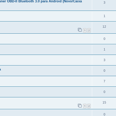
ner OBD-II Bluetooth 3.0 para Android (Novo/Caixa
3
1
12
1
2
0
1
3
a
0
7
0
15
1
2
0