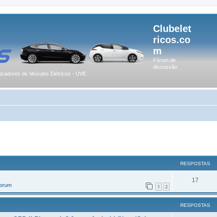
Clubelet
ricos.co
m
Fórum de
discussão
lizadores de Veículos Elétricos - UVE
r
uisa avançada
RESPOSTAS
17
Forum
1
2
RESPOSTAS