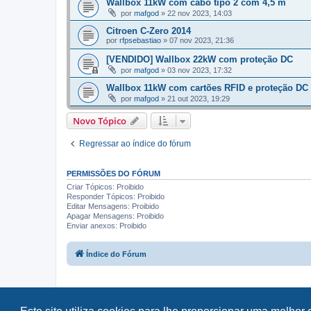
Wallbox 11kW com cabo tipo 2 com 4,5 m
por
mafgod
»
22 nov 2023, 14:03
Citroen C-Zero 2014
por
rfpsebastiao
»
07 nov 2023, 21:36
[VENDIDO] Wallbox 22kW com proteção DC
por
mafgod
»
03 nov 2023, 17:32
Wallbox 11kW com cartões RFID e proteção DC
por
mafgod
»
21 out 2023, 19:29
Novo Tópico
Regressar ao índice do fórum
PERMISSÕES DO FÓRUM
Criar Tópicos: Proibido
Responder Tópicos: Proibido
Editar Mensagens: Proibido
Apagar Mensagens: Proibido
Enviar anexos: Proibido
Índice do Fórum