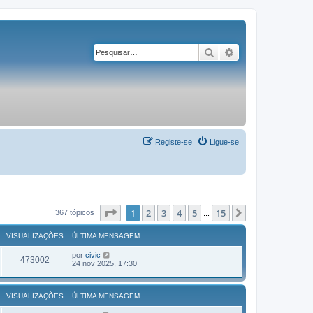
Pesquisar
Pesquisa avançad
Registe-se
Ligue-se
Página
1
de
15
1
2
3
4
5
15
Próximo
367 tópicos
...
VISUALIZAÇÕES
ÚLTIMA MENSAGEM
por
civic
473002
24 nov 2025, 17:30
VISUALIZAÇÕES
ÚLTIMA MENSAGEM