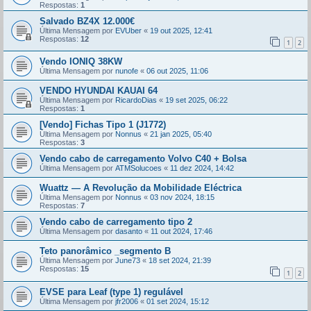
Respostas:
1
Salvado BZ4X 12.000€
Última Mensagem por
EVUber
«
19 out 2025, 12:41
Respostas:
12
1
2
Vendo IONIQ 38KW
Última Mensagem por
nunofe
«
06 out 2025, 11:06
VENDO HYUNDAI KAUAI 64
Última Mensagem por
RicardoDias
«
19 set 2025, 06:22
Respostas:
1
[Vendo] Fichas Tipo 1 (J1772)
Última Mensagem por
Nonnus
«
21 jan 2025, 05:40
Respostas:
3
Vendo cabo de carregamento Volvo C40 + Bolsa
Última Mensagem por
ATMSolucoes
«
11 dez 2024, 14:42
Wuattz — A Revolução da Mobilidade Eléctrica
Última Mensagem por
Nonnus
«
03 nov 2024, 18:15
Respostas:
7
Vendo cabo de carregamento tipo 2
Última Mensagem por
dasanto
«
11 out 2024, 17:46
Teto panorâmico _segmento B
Última Mensagem por
June73
«
18 set 2024, 21:39
Respostas:
15
1
2
EVSE para Leaf (type 1) regulável
Última Mensagem por
jfr2006
«
01 set 2024, 15:12