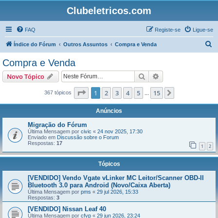
Clubeletricos.com
FAQ
Registe-se
Ligue-se
P
Índice do Fórum
Outros Assuntos
Compra e Venda
e
Compra e Venda
s
Pesquisar
Pesquisa avançada
Novo Tópico
q
u
Página
1
de
15
1
2
3
4
5
15
Próximo
367 tópicos
...
i
Anúncios
s
Migração do Fórum
a
Última Mensagem por
civic
«
24 nov 2025, 17:30
Enviado em
Discussão sobre o Forum
r
Respostas:
17
1
2
Tópicos
[VENDIDO] Vendo Vgate vLinker MC Leitor/Scanner OBD-II
Bluetooth 3.0 para Android (Novo/Caixa Aberta)
Última Mensagem por
pms
«
29 jul 2026, 15:33
Respostas:
3
[VENDIDO] Nissan Leaf 40
Última Mensagem por
cfvp
«
29 jun 2026, 23:24