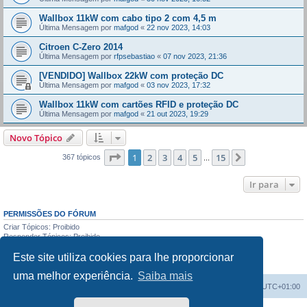
Wallbox 11kW com cabo tipo 2 com 4,5 m
Última Mensagem por
mafgod
«
22 nov 2023, 14:03
Citroen C-Zero 2014
Última Mensagem por
rfpsebastiao
«
07 nov 2023, 21:36
[VENDIDO] Wallbox 22kW com proteção DC
Última Mensagem por
mafgod
«
03 nov 2023, 17:32
Wallbox 11kW com cartões RFID e proteção DC
Última Mensagem por
mafgod
«
21 out 2023, 19:29
Novo Tópico
Página
1
de
15
1
2
3
4
5
15
Próximo
367 tópicos
...
Ir para
PERMISSÕES DO FÓRUM
Criar Tópicos: Proibido
Responder Tópicos: Proibido
Editar Mensagens: Proibido
Este site utiliza cookies para lhe proporcionar
Apagar Mensagens: Proibido
Enviar anexos: Proibido
uma melhor experiência.
Saiba mais
Índice do Fórum
O Fuso Horário do Fórum é
UTC+01:00