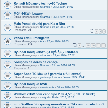
Renault Mégane e-tech ev60 Techno
Última Mensagem por
ruramos
«
06 jul 2024, 14:07
MG4 64kWh Luxury
Última Mensagem por
ruramos
«
06 jul 2024, 14:05
Mala frontal (frunk) para Kia e-Niro
Última Mensagem por
Nonnus
«
23 jun 2024, 22:28
Respostas:
20
1
2
3
Venda EVSE Inteligente
Última Mensagem por
Apr
«
22 jun 2024, 20:03
Respostas:
214
1
19
20
21
22
...
Hyundai Ioniq 28kWh (O Hyôiô) (VENDIDO)
Última Mensagem por
rnlcarlov
«
19 jun 2024, 17:57
Soluções de dores de cabeça
Última Mensagem por
Nonnus
«
21 mar 2024, 07:05
Respostas:
1
Super Soco TC Max (c / garantia e full extras)
Última Mensagem por
gustavopalminha
«
04 mar 2024, 19:45
Hyundai Ioniq 28 KWh
Última Mensagem por
sweatmania
«
06 fev 2024, 05:03
Wallbox 22kW com cabo tipo 2 de 4,5m (PCE 353408P)
Última Mensagem por
mafgod
«
26 dez 2023, 17:25
mini Wallbox Vorsprung monofásico 32A com tomada tipo 2
Última Mensagem por
mafgod
«
30 nov 2023, 16:52