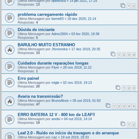
Última Mensagem por
bpedrosa
«
14 jan 2021, 17:15
Respostas:
13
1
2
problema carregamento rápido
Última Mensagem por
beme83
«
18 dez 2020, 21:14
Respostas:
4
Dúvida de iniciante
Última Mensagem por
Admv2004
«
03 fev 2020, 19:38
Respostas:
5
BARULHO MUITO ESTRANHO
Última Mensagem por
Jfsmoreira
«
17 dez 2019, 20:35
Respostas:
33
1
2
3
4
Cuidados durante reparações longas
Última Mensagem por
Flyer
«
26 nov 2019, 11:22
Respostas:
1
Erro painel
Última Mensagem por
migle
«
02 nov 2019, 19:13
Respostas:
20
1
2
3
Avaria na transmissão?
Última Mensagem por
BrunoAlves
«
05 out 2019, 01:50
Respostas:
47
1
2
3
4
5
ERRO BATERIA 12 V - 800 km de LEAF!!
Última Mensagem por
anolsi
«
04 out 2019, 14:14
Respostas:
19
1
2
Leaf 2.0 - Ruído no início da travagem e do arranque
Última Mensagem por
caz
«
19 set 2019, 18:33