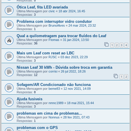
Respostas:
5
Ótica Leaf, fita LED avariada
Última Mensagem por
civic
«
18 abr 2024, 16:45
Respostas:
3
Problema com interruptor vidro condutor
Última Mensagem por
BrunoAlves
«
24 mar 2024, 23:32
Respostas:
1
Qual a quilometragem para trocar fluídos do Leaf
Última Mensagem por
Ftomas
«
31 jan 2024, 13:50
Respostas:
36
1
2
3
4
Mais um Leaf com reset ao LBC
Última Mensagem por
RJSC
«
03 dez 2023, 22:29
Respostas:
3
Nissan Leaf 30 kWh - Dúvida sobre troca em garantia
Última Mensagem por
corrisi
«
26 jul 2022, 18:26
Respostas:
12
1
2
Sofagem/AR Condicionado não funciona
Última Mensagem por
beme83
«
12 nov 2021, 14:09
Respostas:
8
Ajuda fusiveis
Última Mensagem por
nmnc1989
«
18 mai 2021, 15:44
Respostas:
3
problemas em cima de problemas...
Última Mensagem por
Nonnus
«
28 fev 2021, 07:43
Respostas:
1
problemas com o GPS