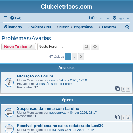
Clubeletricos.com
FAQ
Registe-se
Ligue-se
P
Índice do Fórum
Veículos elétricos e híbridos plug-in
Nissan
Proprietários do Nissan Leaf
Problemas/Avarias
e
Problemas/Avarias
s
Pesquisar
Pesquisa avançada
Novo Tópico
q
u
1
2
Próximo
47 tópicos
i
Anúncios
s
Migração do Fórum
a
Última Mensagem por
civic
«
24 nov 2025, 17:30
Enviado em
Discussão sobre o Forum
r
Respostas:
17
1
2
Tópicos
Suspensão da frente com barulho
Última Mensagem por
papacurvas
«
04 set 2024, 23:17
Respostas:
11
1
2
Possível problema na caixa redutora do Leaf30
Última Mensagem por
renateves
«
04 set 2024, 14:45