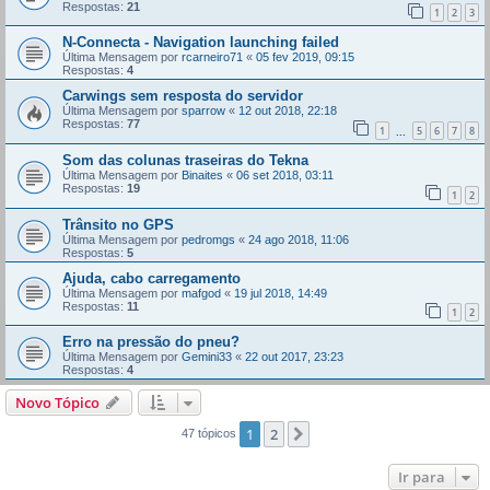
Respostas:
21
1
2
3
N-Connecta - Navigation launching failed
Última Mensagem por
rcarneiro71
«
05 fev 2019, 09:15
Respostas:
4
Carwings sem resposta do servidor
Última Mensagem por
sparrow
«
12 out 2018, 22:18
Respostas:
77
1
5
6
7
8
...
Som das colunas traseiras do Tekna
Última Mensagem por
Binaites
«
06 set 2018, 03:11
Respostas:
19
1
2
Trânsito no GPS
Última Mensagem por
pedromgs
«
24 ago 2018, 11:06
Respostas:
5
Ajuda, cabo carregamento
Última Mensagem por
mafgod
«
19 jul 2018, 14:49
Respostas:
11
1
2
Erro na pressão do pneu?
Última Mensagem por
Gemini33
«
22 out 2017, 23:23
Respostas:
4
Novo Tópico
1
2
Próximo
47 tópicos
Ir para