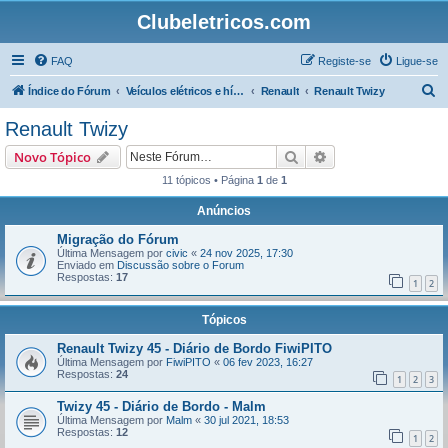
Clubeletricos.com
FAQ
Registe-se
Ligue-se
P
Índice do Fórum
Veículos elétricos e híbridos plug-in
Renault
Renault Twizy
e
Renault Twizy
s
Pesquisar
Pesquisa avançada
Novo Tópico
q
11 tópicos • Página
1
de
1
u
Anúncios
i
s
Migração do Fórum
Última Mensagem por
civic
«
24 nov 2025, 17:30
a
Enviado em
Discussão sobre o Forum
Respostas:
17
r
1
2
Tópicos
Renault Twizy 45 - Diário de Bordo FiwiPITO
Última Mensagem por
FiwiPITO
«
06 fev 2023, 16:27
Respostas:
24
1
2
3
Twizy 45 - Diário de Bordo - Malm
Última Mensagem por
Malm
«
30 jul 2021, 18:53
Respostas:
12
1
2