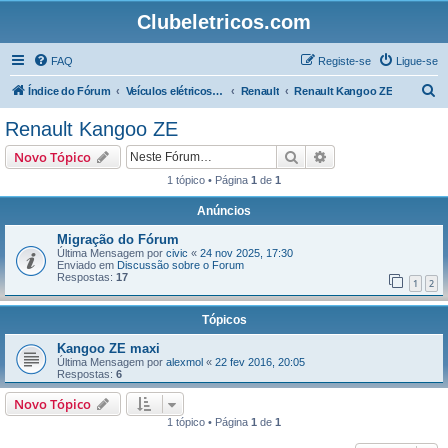
Clubeletricos.com
FAQ
Registe-se
Ligue-se
P
Índice do Fórum
Veículos elétricos e híbridos plug-in
Renault
Renault Kangoo ZE
e
Renault Kangoo ZE
s
Pesquisar
Pesquisa avançada
Novo Tópico
q
1 tópico • Página
1
de
1
u
Anúncios
i
s
Migração do Fórum
Última Mensagem por
civic
«
24 nov 2025, 17:30
a
Enviado em
Discussão sobre o Forum
Respostas:
17
r
1
2
Tópicos
Kangoo ZE maxi
Última Mensagem por
alexmol
«
22 fev 2016, 20:05
Respostas:
6
Novo Tópico
1 tópico • Página
1
de
1