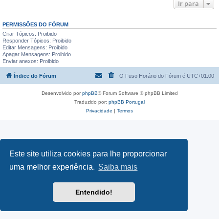
Ir para
PERMISSÕES DO FÓRUM
Criar Tópicos: Proibido
Responder Tópicos: Proibido
Editar Mensagens: Proibido
Apagar Mensagens: Proibido
Enviar anexos: Proibido
Índice do Fórum
O Fuso Horário do Fórum é
UTC+01:00
Desenvolvido por
phpBB
® Forum Software © phpBB Limited
Traduzido por:
phpBB Portugal
Privacidade
|
Termos
Este site utiliza cookies para lhe proporcionar
uma melhor experiência.
Saiba mais
Entendido!