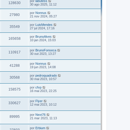
por
labutess
128630
30 ago 2025, 11:12
por
Nonnus
27980
21 nov 2024, 05:27
por
LuisMendes
35549
27 jul 2024, 17:16
por
BrunoAlves
165658
10 jan 2024, 15:03
por
BrunoFonseca
110917
30 out 2023, 13:27
por
Nonnus
41288
19 jun 2023, 14:08
por
pedroquadrado
30568
30 mai 2023, 10:57
por
cfvp
158575
16 mai 2023, 22:25
por
Flyer
330627
12 mai 2023, 10:12
por
Next76
89995
21 mar 2023, 11:13
por
Erbium