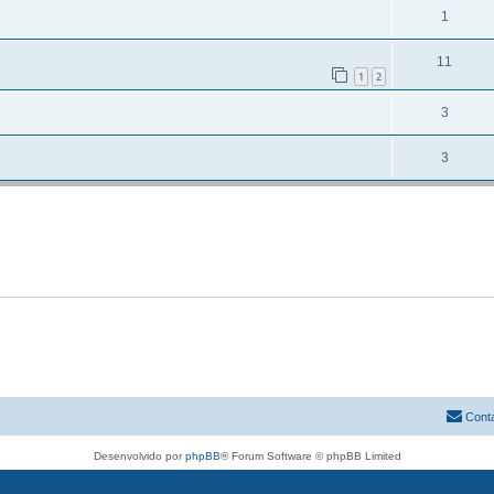
1
11
1
2
3
3
Cont
Desenvolvido por
phpBB
® Forum Software © phpBB Limited
Traduzido por:
phpBB Portugal