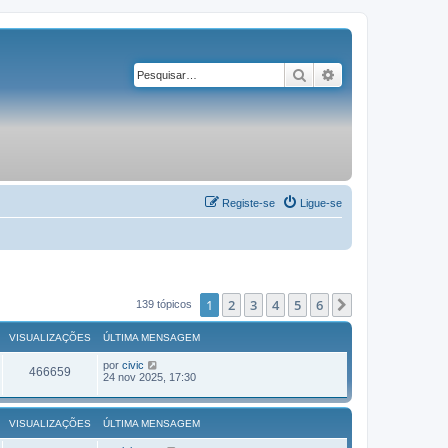
Pesquisar
Pesquisa avançad
Registe-se
Ligue-se
1
2
3
4
5
6
Próximo
139 tópicos
VISUALIZAÇÕES
ÚLTIMA MENSAGEM
por
civic
466659
24 nov 2025, 17:30
VISUALIZAÇÕES
ÚLTIMA MENSAGEM