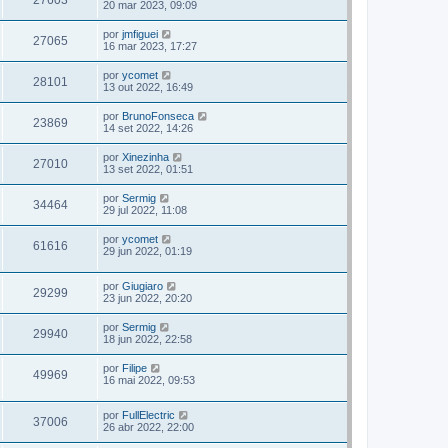
27603
20 mar 2023, 09:09
por
jmfiguei
27065
16 mar 2023, 17:27
por
ycomet
28101
13 out 2022, 16:49
por
BrunoFonseca
23869
14 set 2022, 14:26
por
Xinezinha
27010
13 set 2022, 01:51
por
Sermig
34464
29 jul 2022, 11:08
por
ycomet
61616
29 jun 2022, 01:19
por
Giugiaro
29299
23 jun 2022, 20:20
por
Sermig
29940
18 jun 2022, 22:58
por
Filipe
49969
16 mai 2022, 09:53
por
FullElectric
37006
26 abr 2022, 22:00