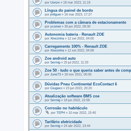
por
Uonze
»
18 mar 2023, 11:19
Língua do painel de bordo
por
jmfiguei
»
16 mar 2023, 17:27
Problemas com a câmara de estacionamento
por
ycomet
»
30 jun 2022, 09:30
Autonomia bateria - Renault ZOE
por
Xinezinha
»
12 set 2022, 04:00
Carregamento 100% - Renault ZOE
por
Xinezinha
»
12 set 2022, 04:08
Zoe android auto
por
Sermig
»
25 jul 2022, 11:33
Zoe 50 - tudo o que queria saber antes de comp
por
June73
»
18 nov 2021, 00:05
Dúvidas Pneu Continental EcoContact 6
por
Giugiaro
»
23 jun 2022, 20:20
Atualização software BMS zoe
por
Sermig
»
18 jun 2022, 22:58
Corrosão no habitáculo
por
TEPH
»
10 mar 2022, 15:40
Tarifário eletricidade
por
Sermig
»
24 abr 2022, 23:44