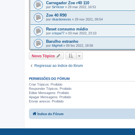
Carregador Zoe r40 110
por
SirVictor
»
29 mar 2022, 16:51
Zoe 40 R90
por
rikardoneves
»
29 nov 2021, 09:54
Reset consumo médio
por
crispa77
»
03 mar 2022, 23:10
Barulho estranho
por
MigHell
»
09 fev 2022, 18:56
Novo Tópico
Regressar ao índice do fórum
PERMISSÕES DO FÓRUM
Criar Tópicos: Proibido
Responder Tópicos: Proibido
Editar Mensagens: Proibido
Apagar Mensagens: Proibido
Enviar anexos: Proibido
Índice do Fórum