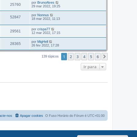
por
BrunoAlves
25760
29 mar 2022, 19:25
por
Nonnus
52847
18 mar 2022, 11:13
por
crispa77
29561
12 mar 2022, 17:15
por
MigHell
28365
26 fev 2022, 17:28
1
2
3
4
5
6
Próximo
139 tópicos
Ir para
acte-nos
Apagar cookies
O Fuso Horário do Fórum é
UTC+01:00