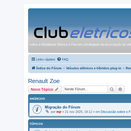
sobre a Mobilidade Elétrica e Parceiro privilegiado da Associação de Uti
Links rápidos
FAQ
Índice do Fórum
Veículos elétricos e híbridos plug-in
Ren
Renault Zoe
Pesquisa
Pesq
Novo Tópico
ANÚNCIOS
Migração do Fórum
por
mjr
»
21 nov 2025, 18:12
» em
Discussão sobre o 
TÓPICOS