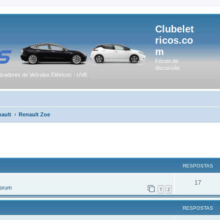
Clubelet
ricos.co
m
Fórum de
discussão
lizadores de Veículos Elétricos - UVE
ault
Renault Zoe
r
uisa avançada
RESPOSTAS
17
Forum
1
2
RESPOSTAS