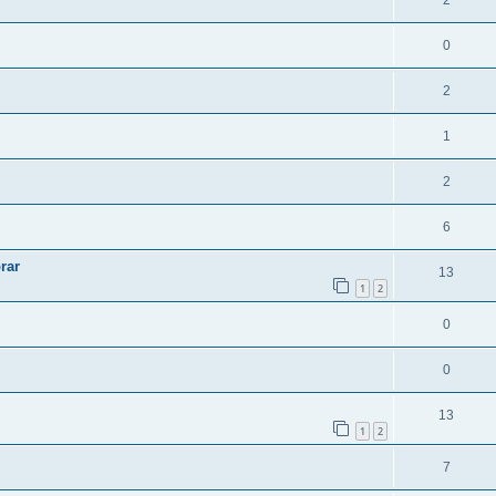
2
0
2
1
2
6
rar
13
1
2
0
0
13
1
2
7