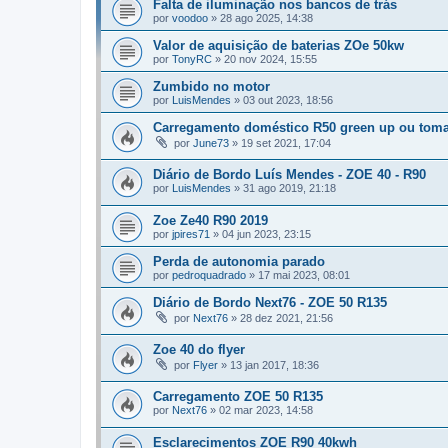
Falta de iluminação nos bancos de trás
por
voodoo
»
28 ago 2025, 14:38
Valor de aquisição de baterias ZOe 50kw
por
TonyRC
»
20 nov 2024, 15:55
Zumbido no motor
por
LuisMendes
»
03 out 2023, 18:56
Carregamento doméstico R50 green up ou tomad
por
June73
»
19 set 2021, 17:04
Diário de Bordo Luís Mendes - ZOE 40 - R90
por
LuisMendes
»
31 ago 2019, 21:18
Zoe Ze40 R90 2019
por
jpires71
»
04 jun 2023, 23:15
Perda de autonomia parado
por
pedroquadrado
»
17 mai 2023, 08:01
Diário de Bordo Next76 - ZOE 50 R135
por
Next76
»
28 dez 2021, 21:56
Zoe 40 do flyer
por
Flyer
»
13 jan 2017, 18:36
Carregamento ZOE 50 R135
por
Next76
»
02 mar 2023, 14:58
Esclarecimentos ZOE R90 40kwh