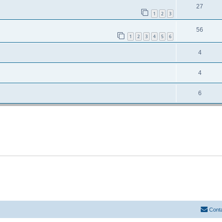
27
1
2
3
56
1
2
3
4
5
6
4
4
6
Cont