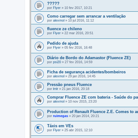
?????
por
Flyer
»
10 fev 2017, 10:21
Como carregar sem arrancar a ventilação
por
alexmol
»
10 jul 2016, 11:12
fluence ze chileno
por
Flyer
»
22 mar 2016, 20:51
Pedido de ajuda
por
Flyer
»
05 fev 2016, 16:48
Diário de Bordo do Adamastor (Fluence ZE)
por
psi20
»
27 fev 2016, 14:59
Ficha de segurança acidentes/bombeiros
por
alexmol
»
29 jan 2016, 14:45
Pressão pneus Fluence
por
lmlr
»
21 jan 2016, 20:18
Comprar Fluence ZE com bateria - Saúde do p
por
alexmol
»
10 nov 2015, 23:20
Production of Renault Fluence Z.E. Comes to 
por
ruimegas
»
20 jan 2014, 20:21
Táxis em VEs
por
Flyer
»
25 abr 2015, 12:10