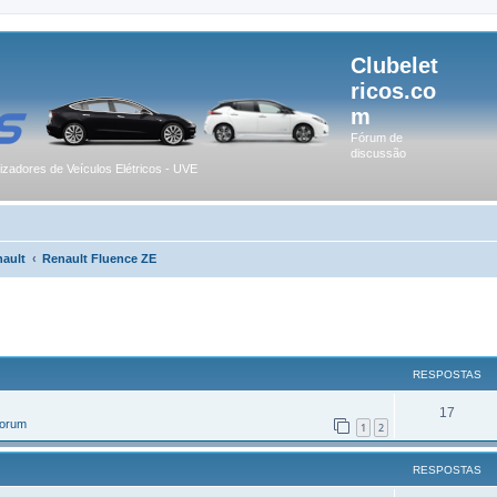
Clubelet
ricos.co
m
Fórum de
discussão
lizadores de Veículos Elétricos - UVE
ault
Renault Fluence ZE
r
uisa avançada
RESPOSTAS
17
Forum
1
2
RESPOSTAS