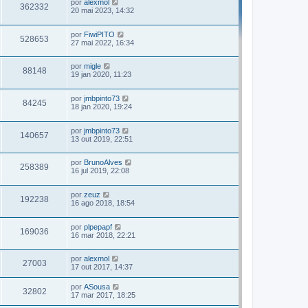
por
alexmol
362332
20 mai 2023, 14:32
por
FiwiPITO
528653
27 mai 2022, 16:34
por
migle
88148
19 jan 2020, 11:23
por
jmbpinto73
84245
18 jan 2020, 19:24
por
jmbpinto73
140657
13 out 2019, 22:51
por
BrunoAlves
258389
16 jul 2019, 22:08
por
zeuz
192238
16 ago 2018, 18:54
por
plpepapf
169036
16 mar 2018, 22:21
por
alexmol
27003
17 out 2017, 14:37
por
ASousa
32802
17 mar 2017, 18:25