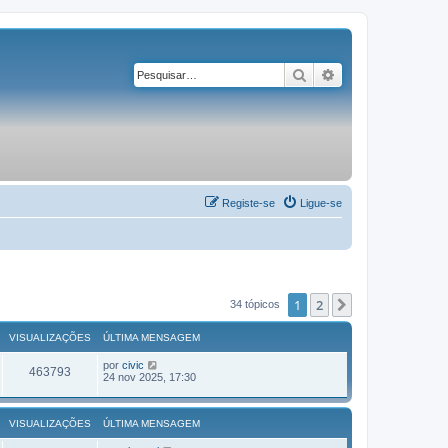
Pesquisar
Pesquisa avançad
Registe-se
Ligue-se
1
2
Próximo
34 tópicos
VISUALIZAÇÕES
ÚLTIMA MENSAGEM
por
civic
463793
24 nov 2025, 17:30
VISUALIZAÇÕES
ÚLTIMA MENSAGEM