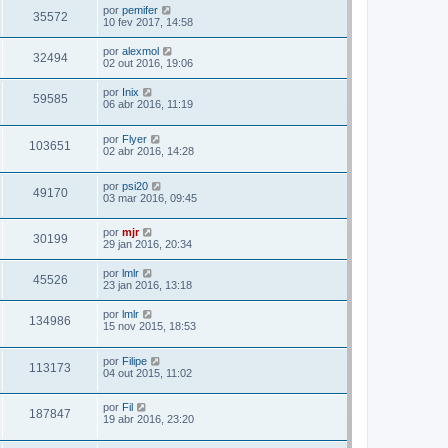
por
pemifer
35572
10 fev 2017, 14:58
por
alexmol
32494
02 out 2016, 19:06
por
Inix
59585
06 abr 2016, 11:19
por
Flyer
103651
02 abr 2016, 14:28
por
psi20
49170
03 mar 2016, 09:45
por
mjr
30199
29 jan 2016, 20:34
por
lmlr
45526
23 jan 2016, 13:18
por
lmlr
134986
15 nov 2015, 18:53
por
Filipe
113173
04 out 2015, 11:02
por
Fil
187847
19 abr 2016, 23:20