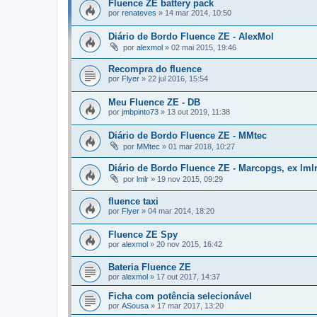
Fluence ZE battery pack
por
renateves
»
14 mar 2014, 10:50
Diário de Bordo Fluence ZE - AlexMol
por
alexmol
»
02 mai 2015, 19:46
Recompra do fluence
por
Flyer
»
22 jul 2016, 15:54
Meu Fluence ZE - DB
por
jmbpinto73
»
13 out 2019, 11:38
Diário de Bordo Fluence ZE - MMtec
por
MMtec
»
01 mar 2018, 10:27
Diário de Bordo Fluence ZE - Marcopgs, ex lml
por
lmlr
»
19 nov 2015, 09:29
fluence taxi
por
Flyer
»
04 mar 2014, 18:20
Fluence ZE Spy
por
alexmol
»
20 nov 2015, 16:42
Bateria Fluence ZE
por
alexmol
»
17 out 2017, 14:37
Ficha com potência selecionável
por
ASousa
»
17 mar 2017, 13:20