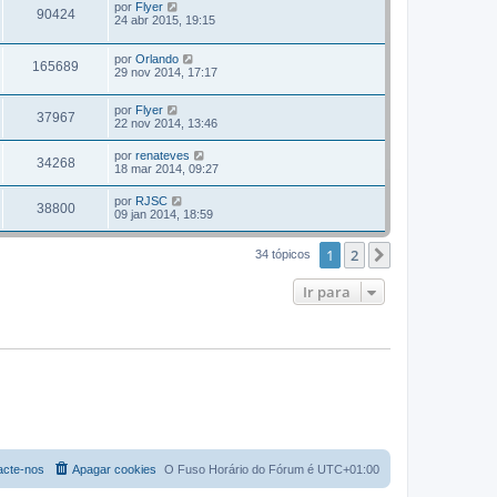
por
Flyer
90424
24 abr 2015, 19:15
por
Orlando
165689
29 nov 2014, 17:17
por
Flyer
37967
22 nov 2014, 13:46
por
renateves
34268
18 mar 2014, 09:27
por
RJSC
38800
09 jan 2014, 18:59
1
2
Próximo
34 tópicos
Ir para
acte-nos
Apagar cookies
O Fuso Horário do Fórum é
UTC+01:00