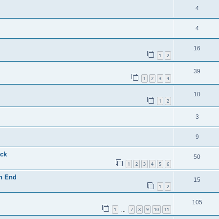
4
4
16
1
2
39
1
2
3
4
10
1
2
3
9
ack
50
1
2
3
4
5
6
an End
15
1
2
105
1
7
8
9
10
11
...