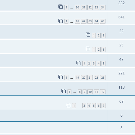
332
1
30
31
32
33
34
...
641
1
61
62
63
64
65
...
22
1
2
3
25
1
2
3
47
1
2
3
4
5
r
221
1
19
20
21
22
23
...
113
1
8
9
10
11
12
...
68
1
3
4
5
6
7
...
0
3