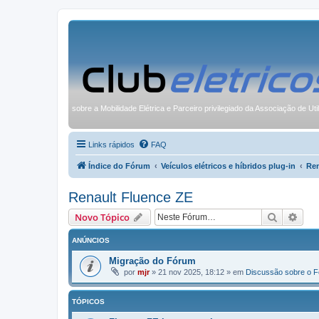
sobre a Mobilidade Elétrica e Parceiro privilegiado da Associação de Uti
Links rápidos
FAQ
Índice do Fórum
Veículos elétricos e híbridos plug-in
Ren
Renault Fluence ZE
Pesquisa
Pesq
Novo Tópico
ANÚNCIOS
Migração do Fórum
por
mjr
»
21 nov 2025, 18:12
» em
Discussão sobre o 
TÓPICOS