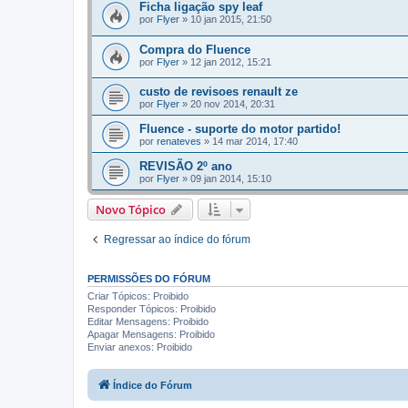
Ficha ligação spy leaf
por
Flyer
»
10 jan 2015, 21:50
Compra do Fluence
por
Flyer
»
12 jan 2012, 15:21
custo de revisoes renault ze
por
Flyer
»
20 nov 2014, 20:31
Fluence - suporte do motor partido!
por
renateves
»
14 mar 2014, 17:40
REVISÃO 2º ano
por
Flyer
»
09 jan 2014, 15:10
Novo Tópico
Regressar ao índice do fórum
PERMISSÕES DO FÓRUM
Criar Tópicos: Proibido
Responder Tópicos: Proibido
Editar Mensagens: Proibido
Apagar Mensagens: Proibido
Enviar anexos: Proibido
Índice do Fórum