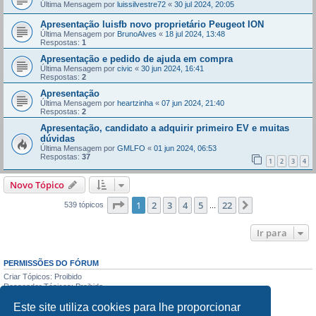
Última Mensagem por
luissilvestre72
«
30 jul 2024, 20:05
Apresentação luisfb novo proprietário Peugeot ION
Última Mensagem por
BrunoAlves
«
18 jul 2024, 13:48
Respostas:
1
Apresentação e pedido de ajuda em compra
Última Mensagem por
civic
«
30 jun 2024, 16:41
Respostas:
2
Apresentação
Última Mensagem por
heartzinha
«
07 jun 2024, 21:40
Respostas:
2
Apresentação, candidato a adquirir primeiro EV e muitas
dúvidas
Última Mensagem por
GMLFO
«
01 jun 2024, 06:53
Respostas:
37
1
2
3
4
Novo Tópico
Página
1
de
22
1
2
3
4
5
22
Próximo
539 tópicos
...
Ir para
PERMISSÕES DO FÓRUM
Criar Tópicos: Proibido
Responder Tópicos: Proibido
Editar Mensagens: Proibido
Este site utiliza cookies para lhe proporcionar
Apagar Mensagens: Proibido
Enviar anexos: Proibido