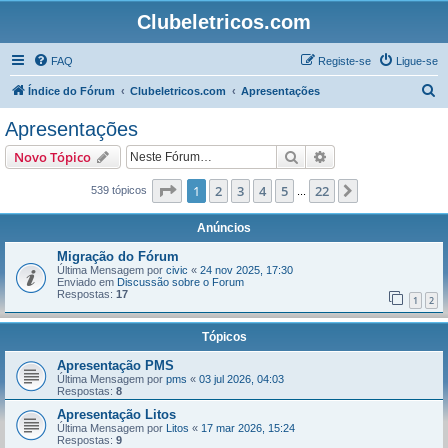
Clubeletricos.com
FAQ
Registe-se
Ligue-se
P
Índice do Fórum
Clubeletricos.com
Apresentações
e
Apresentações
s
Pesquisar
Pesquisa avançada
Novo Tópico
q
u
Página
1
de
22
1
2
3
4
5
22
Próximo
539 tópicos
...
i
Anúncios
s
Migração do Fórum
a
Última Mensagem por
civic
«
24 nov 2025, 17:30
Enviado em
Discussão sobre o Forum
r
Respostas:
17
1
2
Tópicos
Apresentação PMS
Última Mensagem por
pms
«
03 jul 2026, 04:03
Respostas:
8
Apresentação Litos
Última Mensagem por
Litos
«
17 mar 2026, 15:24
Respostas:
9