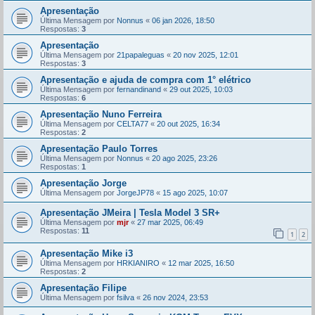
Apresentação
Última Mensagem por
Nonnus
«
06 jan 2026, 18:50
Respostas:
3
Apresentação
Última Mensagem por
21papaleguas
«
20 nov 2025, 12:01
Respostas:
3
Apresentação e ajuda de compra com 1° elétrico
Última Mensagem por
fernandinand
«
29 out 2025, 10:03
Respostas:
6
Apresentação Nuno Ferreira
Última Mensagem por
CELTA77
«
20 out 2025, 16:34
Respostas:
2
Apresentação Paulo Torres
Última Mensagem por
Nonnus
«
20 ago 2025, 23:26
Respostas:
1
Apresentação Jorge
Última Mensagem por
JorgeJP78
«
15 ago 2025, 10:07
Apresentação JMeira | Tesla Model 3 SR+
Última Mensagem por
mjr
«
27 mar 2025, 06:49
Respostas:
11
1
2
Apresentação Mike i3
Última Mensagem por
HRKIANIRO
«
12 mar 2025, 16:50
Respostas:
2
Apresentação Filipe
Última Mensagem por
fsilva
«
26 nov 2024, 23:53