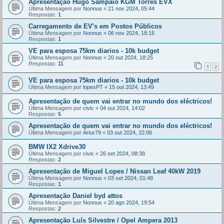
Apresentação Hugo Sampaio KGM Torres EVX
Última Mensagem por
Nonnus
«
21 nov 2024, 05:44
Respostas:
1
Carregamento de EV's em Postos Públicos
Última Mensagem por
Nonnus
«
06 nov 2024, 18:15
Respostas:
1
VE para esposa 75km diarios - 10k budget
Última Mensagem por
Nonnus
«
20 out 2024, 18:25
Respostas:
11
1
2
VE para esposa 75km diarios - 10k budget
Última Mensagem por
lopesPT
«
15 out 2024, 13:49
Apresentação de quem vai entrar no mundo dos eléctricos!
Última Mensagem por
civic
«
04 out 2024, 14:02
Respostas:
5
Apresentação de quem vai entrar no mundo dos eléctricos!
Última Mensagem por
Artur79
«
03 out 2024, 22:06
BMW IX2 Xdrive30
Última Mensagem por
civic
«
26 set 2024, 08:38
Respostas:
2
Apresentação de Miguel Lopes / Nissan Leaf 40kW 2019
Última Mensagem por
Nonnus
«
03 set 2024, 01:48
Respostas:
1
Apresentação Daniel byd attos
Última Mensagem por
Nonnus
«
20 ago 2024, 19:54
Respostas:
2
Apresentação Luís Silvestre / Opel Ampera 2013