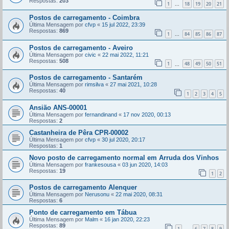
Respostas:
203
1
18
19
20
21
...
Postos de carregamento - Coimbra
Última Mensagem por
cfvp
«
15 jul 2022, 23:39
Respostas:
869
1
84
85
86
87
...
Postos de carregamento - Aveiro
Última Mensagem por
civic
«
22 mai 2022, 11:21
Respostas:
508
1
48
49
50
51
...
Postos de carregamento - Santarém
Última Mensagem por
rimsilva
«
27 mai 2021, 10:28
Respostas:
40
1
2
3
4
5
Ansião ANS-00001
Última Mensagem por
fernandinand
«
17 nov 2020, 00:13
Respostas:
2
Castanheira de Pêra CPR-00002
Última Mensagem por
cfvp
«
30 jul 2020, 20:17
Respostas:
1
Novo posto de carregamento normal em Arruda dos Vinhos
Última Mensagem por
frankesousa
«
03 jun 2020, 14:03
Respostas:
19
1
2
Postos de carregamento Alenquer
Última Mensagem por
Nerusonu
«
22 mai 2020, 08:31
Respostas:
6
Ponto de carregamento em Tábua
Última Mensagem por
Malm
«
16 jan 2020, 22:23
Respostas:
89
1
6
7
8
9