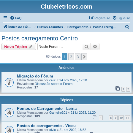
Clubeletricos.com
FAQ
Registe-se
Ligue-se
P
Índice do Fórum
Outros Assuntos
Carregamento
Postos carregamento Centro
e
Postos carregamento Centro
s
Pesquisar
Pesquisa avançada
Novo Tópico
q
u
1
2
3
Próximo
63 tópicos
i
Anúncios
s
Migração do Fórum
a
Última Mensagem por
civic
«
24 nov 2025, 17:30
Enviado em
Discussão sobre o Forum
r
Respostas:
17
1
2
Tópicos
Pontos de Carregamento - Leiria
Última Mensagem por
Gameiro101
«
21 jul 2023, 11:20
Respostas:
109
1
8
9
10
11
...
Postos de carregamento - Viseu
Última Mensagem por
civic
«
21 set 2022, 18:52