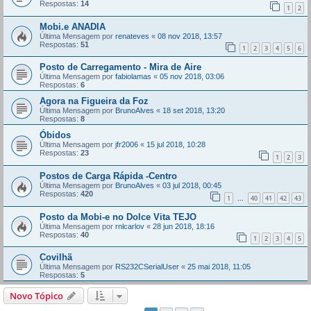
Respostas:
14
1
2
Mobi.e ANADIA
Última Mensagem por
renateves
«
08 nov 2018, 13:57
Respostas:
51
1
2
3
4
5
6
Posto de Carregamento - Mira de Aire
Última Mensagem por
fabiolamas
«
05 nov 2018, 03:06
Respostas:
6
Agora na Figueira da Foz
Última Mensagem por
BrunoAlves
«
18 set 2018, 13:20
Respostas:
8
Óbidos
Última Mensagem por
jfr2006
«
15 jul 2018, 10:28
Respostas:
23
1
2
3
Postos de Carga Rápida -Centro
Última Mensagem por
BrunoAlves
«
03 jul 2018, 00:45
Respostas:
420
1
40
41
42
43
...
Posto da Mobi-e no Dolce Vita TEJO
Última Mensagem por
rnlcarlov
«
28 jun 2018, 18:16
Respostas:
40
1
2
3
4
5
Covilhã
Última Mensagem por
RS232CSerialUser
«
25 mai 2018, 11:05
Respostas:
5
Novo Tópico