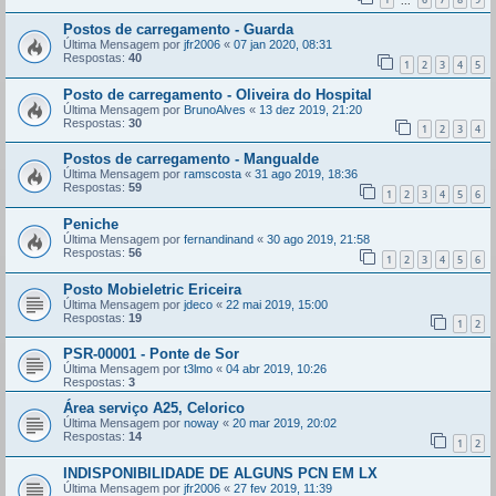
...
Postos de carregamento - Guarda
Última Mensagem por
jfr2006
«
07 jan 2020, 08:31
Respostas:
40
1
2
3
4
5
Posto de carregamento - Oliveira do Hospital
Última Mensagem por
BrunoAlves
«
13 dez 2019, 21:20
Respostas:
30
1
2
3
4
Postos de carregamento - Mangualde
Última Mensagem por
ramscosta
«
31 ago 2019, 18:36
Respostas:
59
1
2
3
4
5
6
Peniche
Última Mensagem por
fernandinand
«
30 ago 2019, 21:58
Respostas:
56
1
2
3
4
5
6
Posto Mobieletric Ericeira
Última Mensagem por
jdeco
«
22 mai 2019, 15:00
Respostas:
19
1
2
PSR-00001 - Ponte de Sor
Última Mensagem por
t3lmo
«
04 abr 2019, 10:26
Respostas:
3
Área serviço A25, Celorico
Última Mensagem por
noway
«
20 mar 2019, 20:02
Respostas:
14
1
2
INDISPONIBILIDADE DE ALGUNS PCN EM LX
Última Mensagem por
jfr2006
«
27 fev 2019, 11:39