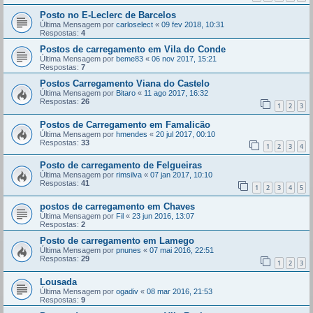
Posto no E-Leclerc de Barcelos
Última Mensagem por
carloselect
«
09 fev 2018, 10:31
Respostas:
4
Postos de carregamento em Vila do Conde
Última Mensagem por
beme83
«
06 nov 2017, 15:21
Respostas:
7
Postos Carregamento Viana do Castelo
Última Mensagem por
Bitaro
«
11 ago 2017, 16:32
Respostas:
26
1
2
3
Postos de Carregamento em Famalicão
Última Mensagem por
hmendes
«
20 jul 2017, 00:10
Respostas:
33
1
2
3
4
Posto de carregamento de Felgueiras
Última Mensagem por
rimsilva
«
07 jan 2017, 10:10
Respostas:
41
1
2
3
4
5
postos de carregamento em Chaves
Última Mensagem por
Fil
«
23 jun 2016, 13:07
Respostas:
2
Posto de carregamento em Lamego
Última Mensagem por
pnunes
«
07 mai 2016, 22:51
Respostas:
29
1
2
3
Lousada
Última Mensagem por
ogadiv
«
08 mar 2016, 21:53
Respostas:
9