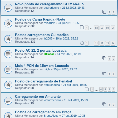
Novo ponto de carregamento GUIMARÃES
Última Mensagem por
pedroribeiro
«
21 jul 2022, 19:43
Respostas:
12
1
2
Postos de Carga Rápida -Norte
Última Mensagem por
rnlcarlov
«
31 jul 2021, 16:50
Respostas:
605
1
58
59
60
61
...
Postos carregamento Guimarães
Última Mensagem por
jfr2006
«
19 jul 2021, 15:52
Respostas:
132
1
11
12
13
14
...
Posto AC 22, 2 portas, Lousada
Última Mensagem por
OCasal
«
14 fev 2021, 12:19
Respostas:
14
1
2
Mais 4 PCN de 11kw em Lousada
Última Mensagem por
migle
«
25 jun 2020, 19:52
Respostas:
18
1
2
Posto de carregamento de Penafiel
Última Mensagem por
frankesousa
«
21 out 2019, 19:55
Respostas:
68
1
4
5
6
7
...
Carregamento em Amarante
Última Mensagem por
victormcpinto
«
15 out 2019, 15:23
Respostas:
19
1
2
Postos de carregamento em Braga
Última Mensagem por
BrunoAlves
«
07 out 2019, 10:35