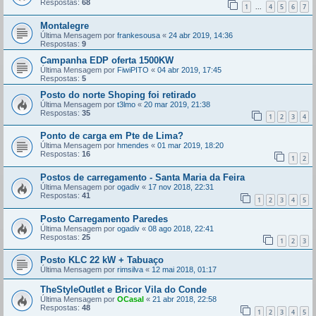
Respostas:
68
1
4
5
6
7
...
Montalegre
Última Mensagem por
frankesousa
«
24 abr 2019, 14:36
Respostas:
9
Campanha EDP oferta 1500KW
Última Mensagem por
FiwiPITO
«
04 abr 2019, 17:45
Respostas:
5
Posto do norte Shoping foi retirado
Última Mensagem por
t3lmo
«
20 mar 2019, 21:38
Respostas:
35
1
2
3
4
Ponto de carga em Pte de Lima?
Última Mensagem por
hmendes
«
01 mar 2019, 18:20
Respostas:
16
1
2
Postos de carregamento - Santa Maria da Feira
Última Mensagem por
ogadiv
«
17 nov 2018, 22:31
Respostas:
41
1
2
3
4
5
Posto Carregamento Paredes
Última Mensagem por
ogadiv
«
08 ago 2018, 22:41
Respostas:
25
1
2
3
Posto KLC 22 kW + Tabuaço
Última Mensagem por
rimsilva
«
12 mai 2018, 01:17
TheStyleOutlet e Bricor Vila do Conde
Última Mensagem por
OCasal
«
21 abr 2018, 22:58
Respostas:
48
1
2
3
4
5