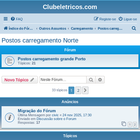
Clubeletricos.com
FAQ
Registe-se
Ligue-se
P
Índice do Fórum
Outros Assuntos
Carregamento
Postos carregamento Norte
e
Postos carregamento Norte
s
Fórum
q
u
Postos carregamento grande Porto
Tópicos:
21
i
s
Pesquisar
Pesquisa avançada
Novo Tópico
a
r
1
2
Próximo
33 tópicos
Anúncios
Migração do Fórum
Última Mensagem por
civic
«
24 nov 2025, 17:30
Enviado em
Discussão sobre o Forum
Respostas:
17
1
2
Tópicos