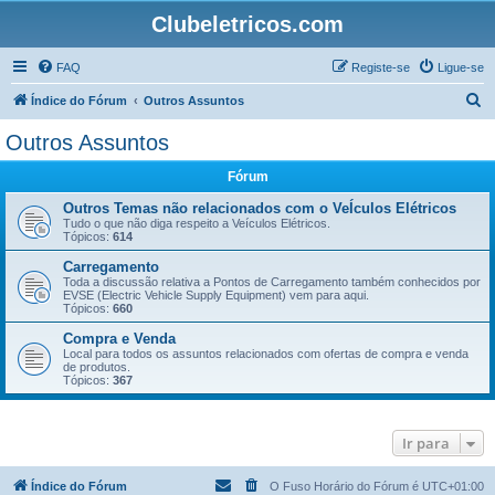
Clubeletricos.com
FAQ
Registe-se
Ligue-se
P
Índice do Fórum
Outros Assuntos
e
Outros Assuntos
s
Fórum
q
u
Outros Temas não relacionados com o VeÍculos Elétricos
Tudo o que não diga respeito a Veículos Elétricos.
i
Tópicos:
614
s
Carregamento
Toda a discussão relativa a Pontos de Carregamento também conhecidos por
a
EVSE (Electric Vehicle Supply Equipment) vem para aqui.
Tópicos:
660
r
Compra e Venda
Local para todos os assuntos relacionados com ofertas de compra e venda
de produtos.
Tópicos:
367
Ir para
Índice do Fórum
O Fuso Horário do Fórum é
UTC+01:00