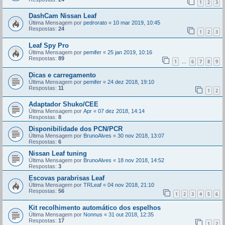
1
2
3
DashCam Nissan Leaf
Última Mensagem por
pedrorato
«
10 mar 2019, 10:45
Respostas:
24
1
2
3
Leaf Spy Pro
Última Mensagem por
pemifer
«
25 jan 2019, 10:16
Respostas:
89
1
6
7
8
9
...
Dicas e carregamento
Última Mensagem por
pemifer
«
24 dez 2018, 19:10
Respostas:
11
1
2
Adaptador Shuko/CEE
Última Mensagem por
Apr
«
07 dez 2018, 14:14
Respostas:
8
Disponibilidade dos PCN/PCR
Última Mensagem por
BrunoAlves
«
30 nov 2018, 13:07
Respostas:
6
Nissan Leaf tuning
Última Mensagem por
BrunoAlves
«
18 nov 2018, 14:52
Respostas:
3
Escovas parabrisas Leaf
Última Mensagem por
TRLeaf
«
04 nov 2018, 21:10
Respostas:
56
1
2
3
4
5
6
Kit recolhimento automático dos espelhos
Última Mensagem por
Nonnus
«
31 out 2018, 12:35
Respostas:
17
1
2