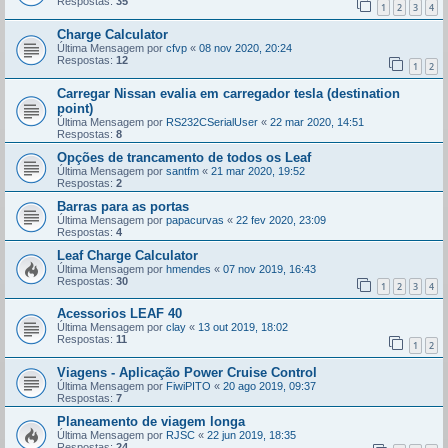
Respostas:
35
1
2
3
4
Charge Calculator
Última Mensagem por
cfvp
«
08 nov 2020, 20:24
Respostas:
12
1
2
Carregar Nissan evalia em carregador tesla (destination
point)
Última Mensagem por
RS232CSerialUser
«
22 mar 2020, 14:51
Respostas:
8
Opções de trancamento de todos os Leaf
Última Mensagem por
santfm
«
21 mar 2020, 19:52
Respostas:
2
Barras para as portas
Última Mensagem por
papacurvas
«
22 fev 2020, 23:09
Respostas:
4
Leaf Charge Calculator
Última Mensagem por
hmendes
«
07 nov 2019, 16:43
Respostas:
30
1
2
3
4
Acessorios LEAF 40
Última Mensagem por
clay
«
13 out 2019, 18:02
Respostas:
11
1
2
Viagens - Aplicação Power Cruise Control
Última Mensagem por
FiwiPITO
«
20 ago 2019, 09:37
Respostas:
7
Planeamento de viagem longa
Última Mensagem por
RJSC
«
22 jun 2019, 18:35
Respostas:
24