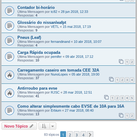
Contador bi-horário
Última Mensagem por
tc82
«
28 jun 2018, 12:33
Respostas:
4
Glossário do nissanleafpt
Última Mensagem por
VETL
«
15 mai 2018, 17:19
Respostas:
9
Pneus (Leaf)
Última Mensagem por
fernandinand
«
10 abr 2018, 10:07
Respostas:
4
Carga Rápida ocupada
Última Mensagem por
pemifer
«
09 abr 2018, 17:12
Respostas:
10
1
2
Carregamento caseiro em tomada CEE 32A
Última Mensagem por
NunoLopes
«
05 abr 2018, 19:00
Respostas:
37
1
2
3
4
Antirroubo para evse
Última Mensagem por
RJSC
«
28 mar 2018, 12:51
Respostas:
41
1
2
3
4
5
Como alterar simplesmente cabo EVSE de 10A para 16A
Última Mensagem por
Erbium
«
27 mar 2018, 08:40
Respostas:
13
1
2
Novo Tópico
1
2
3
4
Próximo
83 tópicos