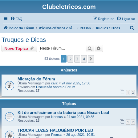
Clubeletricos.com
FAQ
Registe-se
Ligue-se
P
Índice do Fórum
Veículos elétricos e híbridos plug-in
Nissan
Truques e Dicas
e
Truques e Dicas
s
Pesquisar
Pesquisa avançada
Novo Tópico
q
u
1
2
3
4
Próximo
83 tópicos
i
Anúncios
s
Migração do Fórum
a
Última Mensagem por
civic
«
24 nov 2025, 17:30
Enviado em
Discussão sobre o Forum
r
Respostas:
17
1
2
Tópicos
Kit de arrefecimento da bateria para Nissan Leaf
Última Mensagem por
Nonnus
«
24 set 2021, 09:35
Respostas:
18
1
2
TROCAR LUZES HALOGÉNIO POR LED
Última Mensagem por
Ftomas
«
26 ago 2021, 10:51