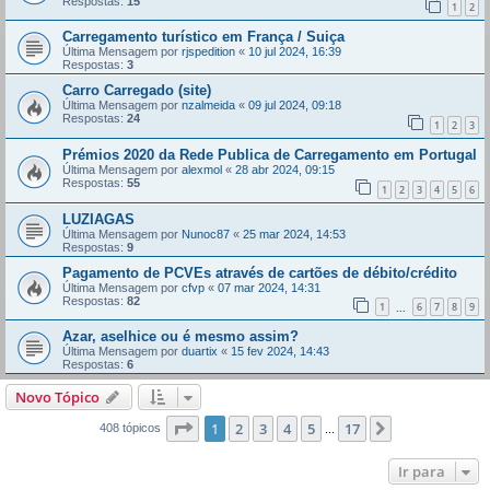
Respostas:
15
1
2
Carregamento turístico em França / Suiça
Última Mensagem por
rjspedition
«
10 jul 2024, 16:39
Respostas:
3
Carro Carregado (site)
Última Mensagem por
nzalmeida
«
09 jul 2024, 09:18
Respostas:
24
1
2
3
Prémios 2020 da Rede Publica de Carregamento em Portugal
Última Mensagem por
alexmol
«
28 abr 2024, 09:15
Respostas:
55
1
2
3
4
5
6
LUZIAGAS
Última Mensagem por
Nunoc87
«
25 mar 2024, 14:53
Respostas:
9
Pagamento de PCVEs através de cartões de débito/crédito
Última Mensagem por
cfvp
«
07 mar 2024, 14:31
Respostas:
82
1
6
7
8
9
...
Azar, aselhice ou é mesmo assim?
Última Mensagem por
duartix
«
15 fev 2024, 14:43
Respostas:
6
Novo Tópico
Página
1
de
17
1
2
3
4
5
17
Próximo
408 tópicos
...
Ir para