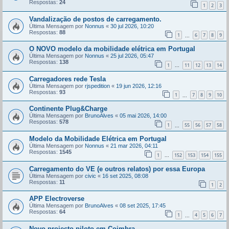
Respostas:
24
1
2
3
Vandalização de postos de carregamento.
Última Mensagem por
Nonnus
«
30 jul 2026, 10:20
Respostas:
88
1
6
7
8
9
...
O NOVO modelo da mobilidade elétrica em Portugal
Última Mensagem por
Nonnus
«
25 jul 2026, 05:47
Respostas:
138
1
11
12
13
14
...
Carregadores rede Tesla
Última Mensagem por
rjspedition
«
19 jun 2026, 12:16
Respostas:
93
1
7
8
9
10
...
Continente Plug&Charge
Última Mensagem por
BrunoAlves
«
05 mai 2026, 14:00
Respostas:
578
1
55
56
57
58
...
Modelo da Mobilidade Elétrica em Portugal
Última Mensagem por
Nonnus
«
21 mar 2026, 04:11
Respostas:
1545
1
152
153
154
155
...
Carregamento do VE (e outros relatos) por essa Europa
Última Mensagem por
civic
«
16 set 2025, 08:08
Respostas:
11
1
2
APP Electroverse
Última Mensagem por
BrunoAlves
«
08 set 2025, 17:45
Respostas:
64
1
4
5
6
7
...
Novo projecto piloto em Coimbra