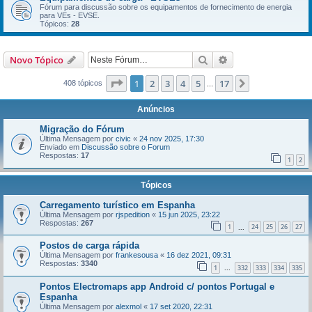
Fórum para discussão sobre os equipamentos de fornecimento de energia
para VEs - EVSE.
Tópicos:
28
Pesquisar
Pesquisa avançada
Novo Tópico
Página
1
de
17
1
2
3
4
5
17
Próximo
408 tópicos
...
Anúncios
Migração do Fórum
Última Mensagem por
civic
«
24 nov 2025, 17:30
Enviado em
Discussão sobre o Forum
Respostas:
17
1
2
Tópicos
Carregamento turístico em Espanha
Última Mensagem por
rjspedition
«
15 jun 2025, 23:22
Respostas:
267
1
24
25
26
27
...
Postos de carga rápida
Última Mensagem por
frankesousa
«
16 dez 2021, 09:31
Respostas:
3340
1
332
333
334
335
...
Pontos Electromaps app Android c/ pontos Portugal e
Espanha
Última Mensagem por
alexmol
«
17 set 2020, 22:31