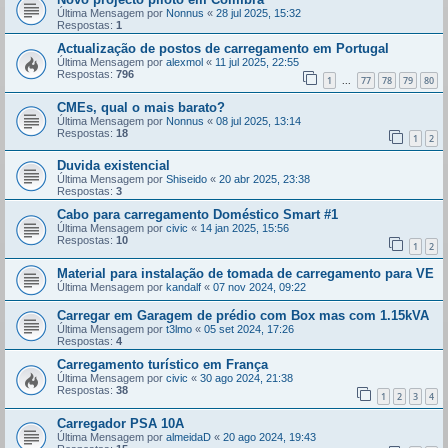
Última Mensagem por
Nonnus
«
28 jul 2025, 15:32
Respostas:
1
Actualização de postos de carregamento em Portugal
Última Mensagem por
alexmol
«
11 jul 2025, 22:55
Respostas:
796
1
77
78
79
80
...
CMEs, qual o mais barato?
Última Mensagem por
Nonnus
«
08 jul 2025, 13:14
Respostas:
18
1
2
Duvida existencial
Última Mensagem por
Shiseido
«
20 abr 2025, 23:38
Respostas:
3
Cabo para carregamento Doméstico Smart #1
Última Mensagem por
civic
«
14 jan 2025, 15:56
Respostas:
10
1
2
Material para instalação de tomada de carregamento para VE
Última Mensagem por
kandalf
«
07 nov 2024, 09:22
Carregar em Garagem de prédio com Box mas com 1.15kVA
Última Mensagem por
t3lmo
«
05 set 2024, 17:26
Respostas:
4
Carregamento turístico em França
Última Mensagem por
civic
«
30 ago 2024, 21:38
Respostas:
38
1
2
3
4
Carregador PSA 10A
Última Mensagem por
almeidaD
«
20 ago 2024, 19:43