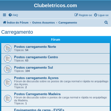
Clubeletricos.com
FAQ
Registe-se
Ligue-se
P
Índice do Fórum
Outros Assuntos
Carregamento
e
Carregamento
s
Fórum
q
u
Postos carregamento Norte
Tópicos:
54
i
Postos carregamento Centro
s
Tópicos:
63
a
Postos carregamento Sul
r
Tópicos:
104
Postos carregamento Açores
Fórum de discussão sobre os postos de carga normal e rápida no arquipélago
dos Açores.
Tópicos:
2
Postos Carregamento Madeira
Fórum de discussão sobre o pontos de carga normal e rápida no arquipélago
da Madeira.
Tópicos:
1
Equipamentos de carga - EVSEs