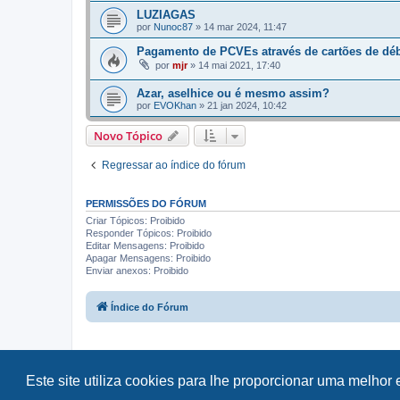
LUZIAGAS
por
Nunoc87
»
14 mar 2024, 11:47
Pagamento de PCVEs através de cartões de déb
por
mjr
»
14 mai 2021, 17:40
Azar, aselhice ou é mesmo assim?
por
EVOKhan
»
21 jan 2024, 10:42
Novo Tópico
Regressar ao índice do fórum
PERMISSÕES DO FÓRUM
Criar Tópicos: Proibido
Responder Tópicos: Proibido
Editar Mensagens: Proibido
Apagar Mensagens: Proibido
Enviar anexos: Proibido
Índice do Fórum
Este site utiliza cookies para lhe proporcionar uma melhor