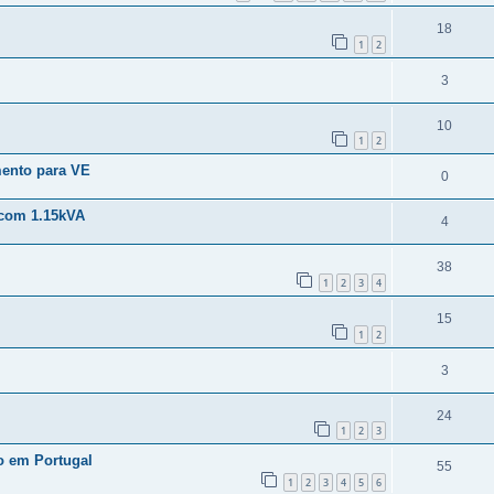
18
1
2
3
10
1
2
mento para VE
0
com 1.15kVA
4
38
1
2
3
4
15
1
2
3
24
1
2
3
o em Portugal
55
1
2
3
4
5
6