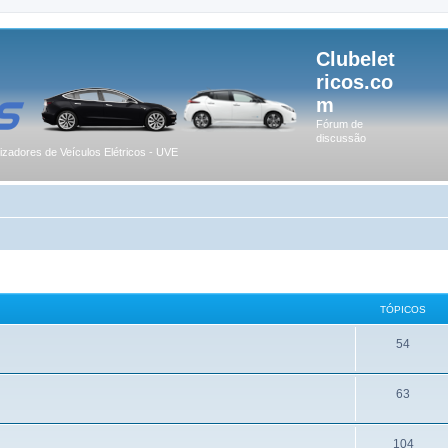
Clubelet
ricos.co
m
Fórum de
discussão
lizadores de Veículos Elétricos - UVE
TÓPICOS
54
63
104