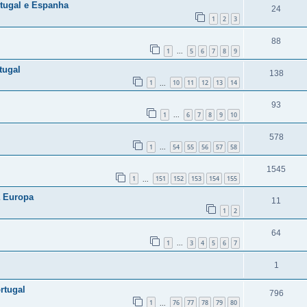
tugal e Espanha
24
1
2
3
88
1
5
6
7
8
9
...
tugal
138
1
10
11
12
13
14
...
93
1
6
7
8
9
10
...
578
1
54
55
56
57
58
...
1545
1
151
152
153
154
155
...
a Europa
11
1
2
64
1
3
4
5
6
7
...
1
rtugal
796
1
76
77
78
79
80
...