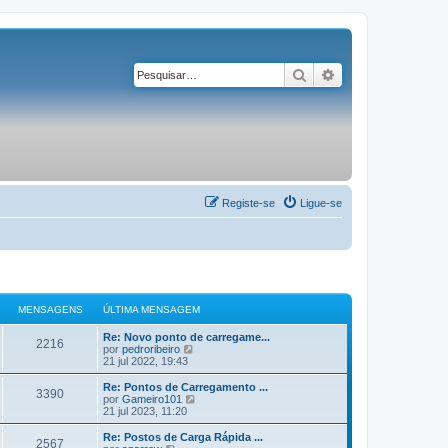
Pesquisar
Pesquisa avançad
Registe-se
Ligue-se
MENSAGENS
ÚLTIMA MENSAGEM
Re: Novo ponto de carregame...
2216
V
por
pedroribeiro
e
21 jul 2022, 19:43
j
a
Re: Pontos de Carregamento ...
3390
a
V
por
Gameiro101
ú
e
21 jul 2023, 11:20
l
j
t
a
Re: Postos de Carga Rápida ...
2567
i
a
V