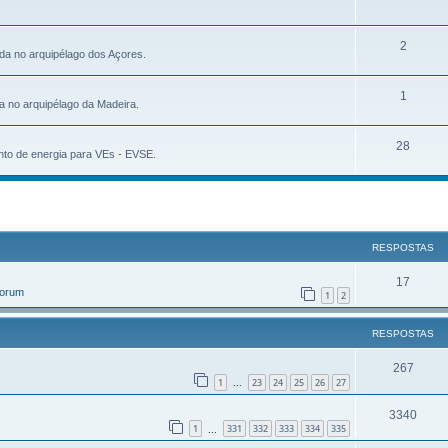
2
da no arquipélago dos Açores.
1
a no arquipélago da Madeira.
28
to de energia para VEs - EVSE.
r
uisa avançada
RESPOSTAS
17
Forum
1
2
RESPOSTAS
267
1
23
24
25
26
27
...
3340
1
331
332
333
334
335
...