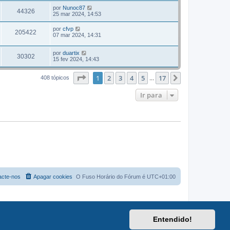
por
Nunoc87
44326
25 mar 2024, 14:53
por
cfvp
205422
07 mar 2024, 14:31
por
duartix
30302
15 fev 2024, 14:43
Página
1
de
17
1
2
3
4
5
17
Próximo
408 tópicos
...
Ir para
acte-nos
Apagar cookies
O Fuso Horário do Fórum é
UTC+01:00
Entendido!