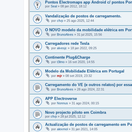
Pontos Electromaps app Android c/ pontos Por
por
Seal
»
08 jan 2012, 18:12
Vandalização de postos de carregamento.
por
cfvp
»
25 ago 2025, 12:44
O NOVO modelo da mobilidade elétrica em Por
por
BrunoAlves
»
31 jul 2025, 15:56
Carregadores rede Tesla
por
alvesjc
»
18 jan 2022, 09:25
Continente Plug&Charge
por
t3lmo
»
16 set 2020, 14:55
Modelo da Mobilidade Elétrica em Portugal
por
mjr
»
08 set 2019, 23:32
Carregamento do VE (e outros relatos) por ess
por
BrunoAlves
»
28 ago 2024, 22:31
APP Electroverse
por
Nonnus
»
31 ago 2024, 00:15
Novo projecto piloto em Coimbra
por
cfvp
»
28 jul 2025, 12:12
Actualização de postos de carregamento em Po
por
alexmol
»
31 jan 2021, 14:05