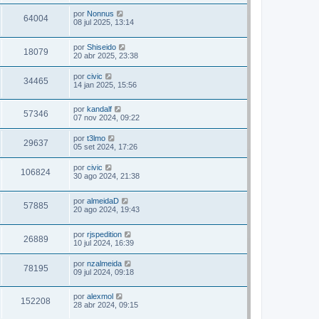
por
Nonnus
64004
08 jul 2025, 13:14
por
Shiseido
18079
20 abr 2025, 23:38
por
civic
34465
14 jan 2025, 15:56
por
kandalf
57346
07 nov 2024, 09:22
por
t3lmo
29637
05 set 2024, 17:26
por
civic
106824
30 ago 2024, 21:38
por
almeidaD
57885
20 ago 2024, 19:43
por
rjspedition
26889
10 jul 2024, 16:39
por
nzalmeida
78195
09 jul 2024, 09:18
por
alexmol
152208
28 abr 2024, 09:15