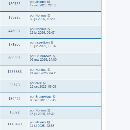
por
alexmol
130733
17 set 2020, 22:31
por
Nonnus
138293
30 jul 2026, 10:20
por
Nonnus
446837
25 jul 2026, 05:47
por
rjspedition
171206
19 jun 2026, 12:16
por
BrunoAlves
689395
05 mai 2026, 14:00
por
Nonnus
1733883
21 mar 2026, 04:11
por
civic
38570
16 set 2025, 08:08
por
BrunoAlves
136422
08 set 2025, 17:45
por
Nonnus
10022
28 jul 2025, 15:32
por
alexmol
1148498
11 jul 2025, 22:55