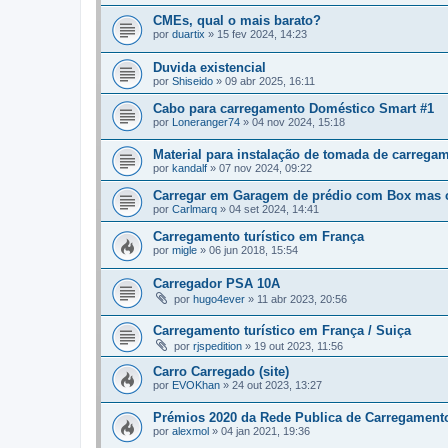
CMEs, qual o mais barato?
por
duartix
»
15 fev 2024, 14:23
Duvida existencial
por
Shiseido
»
09 abr 2025, 16:11
Cabo para carregamento Doméstico Smart #1
por
Loneranger74
»
04 nov 2024, 15:18
Material para instalação de tomada de carrega
por
kandalf
»
07 nov 2024, 09:22
Carregar em Garagem de prédio com Box mas 
por
Carlmarq
»
04 set 2024, 14:41
Carregamento turístico em França
por
migle
»
06 jun 2018, 15:54
Carregador PSA 10A
por
hugo4ever
»
11 abr 2023, 20:56
Carregamento turístico em França / Suiça
por
rjspedition
»
19 out 2023, 11:56
Carro Carregado (site)
por
EVOKhan
»
24 out 2023, 13:27
Prémios 2020 da Rede Publica de Carregament
por
alexmol
»
04 jan 2021, 19:36