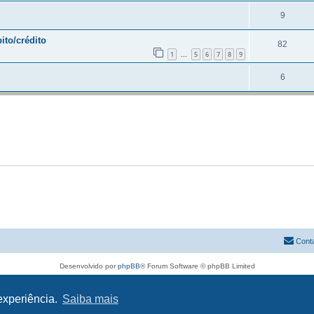
9
ito/crédito
82
1
5
6
7
8
9
...
6
Cont
Desenvolvido por
phpBB
® Forum Software © phpBB Limited
Traduzido por:
phpBB Portugal
Privacidade
|
Termos
 experiência.
Saiba mais