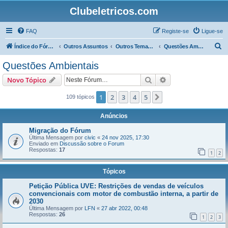
Clubeletricos.com
FAQ
Registe-se
Ligue-se
P
Índice do Fórum
Outros Assuntos
Outros Temas não relacionados com o VeÍculos Elétricos
Questões Ambientais
e
Questões Ambientais
s
Pesquisar
Pesquisa avançada
Novo Tópico
q
u
1
2
3
4
5
Próximo
109 tópicos
i
Anúncios
s
Migração do Fórum
a
Última Mensagem por
civic
«
24 nov 2025, 17:30
Enviado em
Discussão sobre o Forum
r
Respostas:
17
1
2
Tópicos
Petição Pública UVE: Restrições de vendas de veículos
convencionais com motor de combustão interna, a partir de
2030
Última Mensagem por
LFN
«
27 abr 2022, 00:48
Respostas:
26
1
2
3