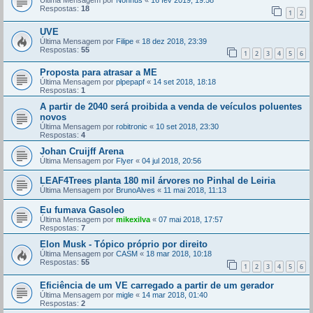
Última Mensagem por
Nonnus
«
16 fev 2019, 19:58
Respostas:
18
1
2
UVE
Última Mensagem por
Filipe
«
18 dez 2018, 23:39
Respostas:
55
1
2
3
4
5
6
Proposta para atrasar a ME
Última Mensagem por
plpepapf
«
14 set 2018, 18:18
Respostas:
1
A partir de 2040 será proibida a venda de veículos poluentes
novos
Última Mensagem por
robitronic
«
10 set 2018, 23:30
Respostas:
4
Johan Cruijff Arena
Última Mensagem por
Flyer
«
04 jul 2018, 20:56
LEAF4Trees planta 180 mil árvores no Pinhal de Leiria
Última Mensagem por
BrunoAlves
«
11 mai 2018, 11:13
Eu fumava Gasoleo
Última Mensagem por
mikexilva
«
07 mai 2018, 17:57
Respostas:
7
Elon Musk - Tópico próprio por direito
Última Mensagem por
CASM
«
18 mar 2018, 10:18
Respostas:
55
1
2
3
4
5
6
Eficiência de um VE carregado a partir de um gerador
Última Mensagem por
migle
«
14 mar 2018, 01:40
Respostas:
2