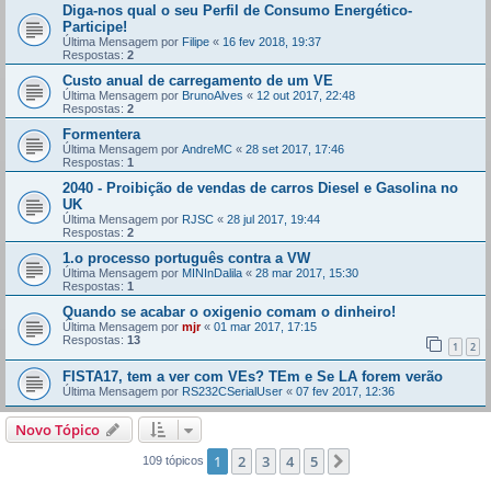
Diga-nos qual o seu Perfil de Consumo Energético-
Participe!
Última Mensagem por
Filipe
«
16 fev 2018, 19:37
Respostas:
2
Custo anual de carregamento de um VE
Última Mensagem por
BrunoAlves
«
12 out 2017, 22:48
Respostas:
2
Formentera
Última Mensagem por
AndreMC
«
28 set 2017, 17:46
Respostas:
1
2040 - Proibição de vendas de carros Diesel e Gasolina no
UK
Última Mensagem por
RJSC
«
28 jul 2017, 19:44
Respostas:
2
1.o processo português contra a VW
Última Mensagem por
MINInDalila
«
28 mar 2017, 15:30
Respostas:
1
Quando se acabar o oxigenio comam o dinheiro!
Última Mensagem por
mjr
«
01 mar 2017, 17:15
Respostas:
13
1
2
FISTA17, tem a ver com VEs? TEm e Se LA forem verão
Última Mensagem por
RS232CSerialUser
«
07 fev 2017, 12:36
Novo Tópico
1
2
3
4
5
Próximo
109 tópicos