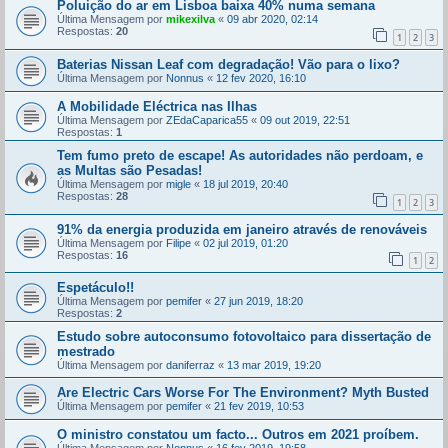
Poluição do ar em Lisboa baixa 40% numa semana
Última Mensagem por
mikexilva
«
09 abr 2020, 02:14
Respostas:
20
1
2
3
Baterias Nissan Leaf com degradação! Vão para o lixo?
Última Mensagem por
Nonnus
«
12 fev 2020, 16:10
A Mobilidade Eléctrica nas Ilhas
Última Mensagem por
ZEdaCaparica55
«
09 out 2019, 22:51
Respostas:
1
Tem fumo preto de escape! As autoridades não perdoam, e
as Multas são Pesadas!
Última Mensagem por
migle
«
18 jul 2019, 20:40
Respostas:
28
1
2
3
91% da energia produzida em janeiro através de renováveis
Última Mensagem por
Filipe
«
02 jul 2019, 01:20
Respostas:
16
1
2
Espetáculo!!
Última Mensagem por
pemifer
«
27 jun 2019, 18:20
Respostas:
2
Estudo sobre autoconsumo fotovoltaico para dissertação de
mestrado
Última Mensagem por
daniferraz
«
13 mar 2019, 19:20
Are Electric Cars Worse For The Environment? Myth Busted
Última Mensagem por
pemifer
«
21 fev 2019, 10:53
O ministro constatou um facto... Outros em 2021 proíbem.