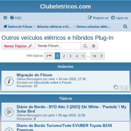
Clubeletricos.com
FAQ
Registe-se
Ligue-se
P
Índice do Fórum
Veículos elétricos e híbridos plug-in
Outros veículos elétricos e híbridos Plug-In
e
Outros veículos elétricos e híbridos Plug-In
s
Pesquisar
Pesquisa avançada
Novo Tópico
q
u
Página
1
de
18
1
2
3
4
5
18
Próximo
449 tópicos
...
i
Anúncios
s
Migração do Fórum
a
Última Mensagem por
civic
«
24 nov 2025, 17:30
Enviado em
Discussão sobre o Forum
r
Respostas:
17
1
2
Tópicos
Diário de Bordo - BYD Atto 3 (2023) Ski White - 'Pantufa' / My
Solar Bird
Última Mensagem por
pms
«
09 ago 2026, 11:58
Respostas:
9
Diario de Bordo Turismo/Tvde EVUBER Toyota BZ4X
Premium