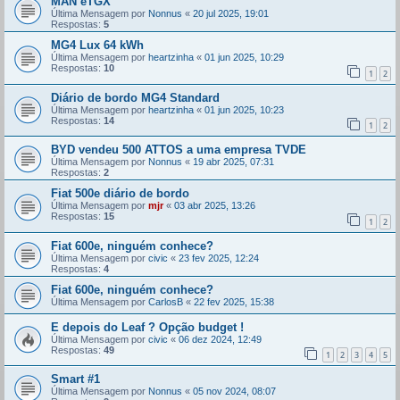
MAN eTGX
Última Mensagem por
Nonnus
«
20 jul 2025, 19:01
Respostas:
5
MG4 Lux 64 kWh
Última Mensagem por
heartzinha
«
01 jun 2025, 10:29
Respostas:
10
1
2
Diário de bordo MG4 Standard
Última Mensagem por
heartzinha
«
01 jun 2025, 10:23
Respostas:
14
1
2
BYD vendeu 500 ATTOS a uma empresa TVDE
Última Mensagem por
Nonnus
«
19 abr 2025, 07:31
Respostas:
2
Fiat 500e diário de bordo
Última Mensagem por
mjr
«
03 abr 2025, 13:26
Respostas:
15
1
2
Fiat 600e, ninguém conhece?
Última Mensagem por
civic
«
23 fev 2025, 12:24
Respostas:
4
Fiat 600e, ninguém conhece?
Última Mensagem por
CarlosB
«
22 fev 2025, 15:38
E depois do Leaf ? Opção budget !
Última Mensagem por
civic
«
06 dez 2024, 12:49
Respostas:
49
1
2
3
4
5
Smart #1
Última Mensagem por
Nonnus
«
05 nov 2024, 08:07