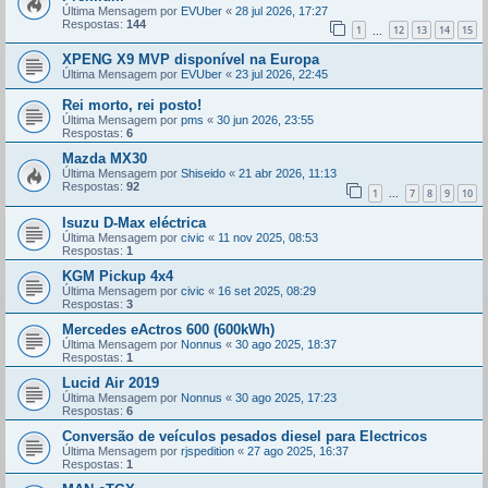
Última Mensagem por
EVUber
«
28 jul 2026, 17:27
Respostas:
144
1
12
13
14
15
...
XPENG X9 MVP disponível na Europa
Última Mensagem por
EVUber
«
23 jul 2026, 22:45
Rei morto, rei posto!
Última Mensagem por
pms
«
30 jun 2026, 23:55
Respostas:
6
Mazda MX30
Última Mensagem por
Shiseido
«
21 abr 2026, 11:13
Respostas:
92
1
7
8
9
10
...
Isuzu D-Max eléctrica
Última Mensagem por
civic
«
11 nov 2025, 08:53
Respostas:
1
KGM Pickup 4x4
Última Mensagem por
civic
«
16 set 2025, 08:29
Respostas:
3
Mercedes eActros 600 (600kWh)
Última Mensagem por
Nonnus
«
30 ago 2025, 18:37
Respostas:
1
Lucid Air 2019
Última Mensagem por
Nonnus
«
30 ago 2025, 17:23
Respostas:
6
Conversão de veículos pesados diesel para Electricos
Última Mensagem por
rjspedition
«
27 ago 2025, 16:37
Respostas:
1