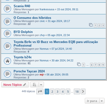
Respostas:
2
Scania R40
Última Mensagem por
frankesousa
«
15 out 2024, 09:11
Respostas:
1
O Consumo dos híbridos
Última Mensagem por
civic
«
31 ago 2024, 18:17
Respostas:
22
1
2
3
BYD Dolphin
Última Mensagem por
cfvp
«
05 ago 2024, 22:34
Toyota Bz4x vs ID Buzz vs Mercedes EQB para utilização
Profissional
Última Mensagem por
Nonnus
«
07 jul 2024, 14:40
Respostas:
8
Toyota bZ4x
Última Mensagem por
Nonnus
«
30 abr 2024, 04:22
Respostas:
81
1
6
7
8
9
...
Porsche Taycan 2024
Última Mensagem por
mjr
«
06 abr 2024, 09:05
Respostas:
2
Novo Tópico
Página
1
de
18
1
2
3
4
5
18
Próximo
449 tópicos
...
Ir para