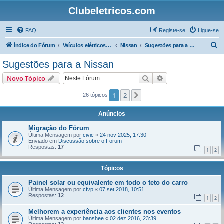
Clubeletricos.com
FAQ
Registe-se
Ligue-se
P
Índice do Fórum
Veículos elétricos e híbridos plug-in
Nissan
Sugestões para a Nissan
e
Sugestões para a Nissan
s
Pesquisar
Pesquisa avançada
Novo Tópico
q
u
1
2
Próximo
26 tópicos
i
Anúncios
s
Migração do Fórum
a
Última Mensagem por
civic
«
24 nov 2025, 17:30
Enviado em
Discussão sobre o Forum
r
Respostas:
17
1
2
Tópicos
Painel solar ou equivalente em todo o teto do carro
Última Mensagem por
cfvp
«
07 set 2018, 10:51
Respostas:
12
1
2
Melhorem a experiência aos clientes nos eventos
Última Mensagem por
banshee
«
02 dez 2016, 23:39