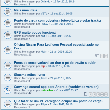
Última Mensagem por
Orlando
«
12 fev 2015, 18:24
Respostas:
2
Mais uma ideia...
Última Mensagem por
VETL
«
18 set 2014, 16:05
Ponto de carga com cobertura fotovoltaica e solar tracker
Última Mensagem por
RJSC
«
01 set 2014, 21:51
Respostas:
8
GPS muito pouco funcional
Última Mensagem por
galt
«
31 ago 2014, 19:05
Respostas:
7
Oficina Nissan Para Leaf com Pessoal especializado no
Porto
Última Mensagem por
Malm
«
21 jan 2014, 22:20
Respostas:
12
1
2
Força de creep variavel ao tirar o pé do travão a subir
Última Mensagem por
mjr
«
10 abr 2012, 17:02
Respostas:
5
Sistema mãos-livres
Última Mensagem por
jfreire
«
21 jan 2012, 10:58
Respostas:
3
Carwings control app para Android (worldwide version)
Última Mensagem por
mikexilva
«
21 fev 2012, 22:42
Respostas:
47
1
2
3
4
5
Que fazer se um VE carregado ocupar um posto de carga?
Última Mensagem por
Filipe
«
21 dez 2011, 20:16
Respostas:
1