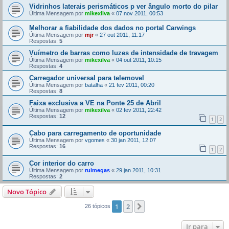
Vidrinhos laterais perismáticos p ver ângulo morto do pilar
Última Mensagem por
mikexilva
«
07 nov 2011, 00:53
Melhorar a fiabilidade dos dados no portal Carwings
Última Mensagem por
mjr
«
27 out 2011, 11:17
Respostas:
5
Vuímetro de barras como luzes de intensidade de travagem
Última Mensagem por
mikexilva
«
04 out 2011, 10:15
Respostas:
4
Carregador universal para telemovel
Última Mensagem por
batalha
«
21 fev 2011, 00:20
Respostas:
8
Faixa exclusiva a VE na Ponte 25 de Abril
Última Mensagem por
mikexilva
«
02 fev 2011, 22:42
Respostas:
12
1
2
Cabo para carregamento de oportunidade
Última Mensagem por
vgomes
«
30 jan 2011, 12:07
Respostas:
16
1
2
Cor interior do carro
Última Mensagem por
ruimegas
«
29 jan 2011, 10:31
Respostas:
2
Novo Tópico
1
2
Próximo
26 tópicos
Ir para