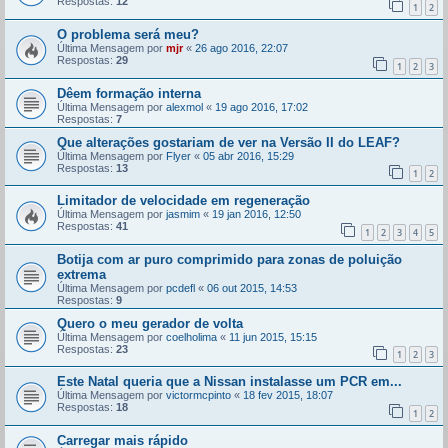
Respostas:
12
1
2
O problema será meu?
Última Mensagem por
mjr
«
26 ago 2016, 22:07
Respostas:
29
1
2
3
Dêem formação interna
Última Mensagem por
alexmol
«
19 ago 2016, 17:02
Respostas:
7
Que alterações gostariam de ver na Versão II do LEAF?
Última Mensagem por
Flyer
«
05 abr 2016, 15:29
Respostas:
13
1
2
Limitador de velocidade em regeneração
Última Mensagem por
jasmim
«
19 jan 2016, 12:50
Respostas:
41
1
2
3
4
5
Botija com ar puro comprimido para zonas de poluição
extrema
Última Mensagem por
pcdefl
«
06 out 2015, 14:53
Respostas:
9
Quero o meu gerador de volta
Última Mensagem por
coelholima
«
11 jun 2015, 15:15
Respostas:
23
1
2
3
Este Natal queria que a Nissan instalasse um PCR em...
Última Mensagem por
victormcpinto
«
18 fev 2015, 18:07
Respostas:
18
1
2
Carregar mais rápido