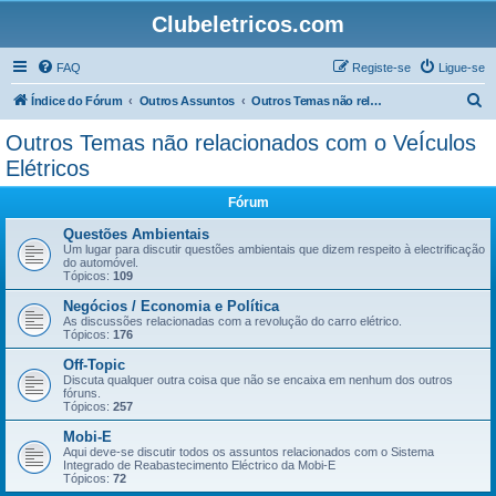
Clubeletricos.com
FAQ
Registe-se
Ligue-se
P
Índice do Fórum
Outros Assuntos
Outros Temas não relacionados com o VeÍculos Elétricos
e
Outros Temas não relacionados com o VeÍculos
s
Elétricos
q
Fórum
u
Questões Ambientais
i
Um lugar para discutir questões ambientais que dizem respeito à electrificação
s
do automóvel.
Tópicos:
109
a
Negócios / Economia e Política
r
As discussões relacionadas com a revolução do carro elétrico.
Tópicos:
176
Off-Topic
Discuta qualquer outra coisa que não se encaixa em nenhum dos outros
fóruns.
Tópicos:
257
Mobi-E
Aqui deve-se discutir todos os assuntos relacionados com o Sistema
Integrado de Reabastecimento Eléctrico da Mobi-E
Tópicos:
72