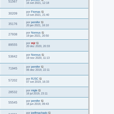
51567
16 set 2021, 12:18
por
Ftomas
30209
13 set 2021, 21:40
por
pemifer
35176
20 jan 2021, 16:10
por
Nonnus
27938
19 jan 2021, 20:50
por
mjr
89555
20 dez 2020, 20:33
por
Nonnus
53642
19 nov 2020, 11:13
por
pemifer
71945
06 dez 2019, 22:11
por
RJSC
57202
07 set 2019, 16:33
por
migle
28532
16 jul 2019, 23:11
por
pemifer
55545
18 jun 2019, 09:43
por
joelfmachado