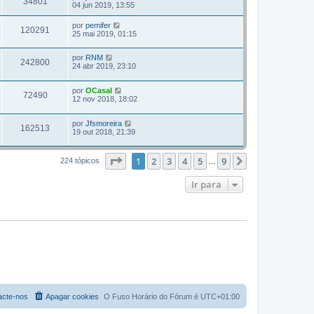
34801
04 jun 2019, 13:55
por
pemifer
120291
25 mai 2019, 01:15
por
RNM
242800
24 abr 2019, 23:10
por
OCasal
72490
12 nov 2018, 18:02
por
Jfsmoreira
162513
19 out 2018, 21:39
Página
1
de
9
1
2
3
4
5
9
Próximo
224 tópicos
...
Ir para
acte-nos
Apagar cookies
O Fuso Horário do Fórum é
UTC+01:00