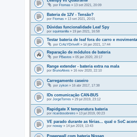
Leafspy vs Quadrante
por
Ftomas
»
13 set 2021, 20:09
Bateria de 12V - Tensão?
por
Ftomas
»
13 set 2021, 20:01
Dúvidas funcionalidade Leaf Spy
por
squintanilla
»
19 jan 2021, 16:58
Testar bateria de leaf fora do carro e movimenta
por
CrAzYDrIveR
»
16 jan 2021, 17:44
Reparação de módulos de bateria
por
PBastos
»
05 jan 2020, 20:17
Range extender - bateria extra na mala
por
BrunoAlves
»
16 nov 2020, 22:10
Carregamento caseiro
por
zykon
»
16 abr 2017, 17:38
IDs comunicação CAN-BUS
por
JorgeTorres
»
29 jul 2019, 23:12
Rapidgate X temperatura bateria
por
ricardosobreiro
»
13 jul 2019, 00:23
VE parado durante as férias... qual o SoC acon
por
noway
»
14 jun 2019, 13:43
Powerwall com bateria Nissan