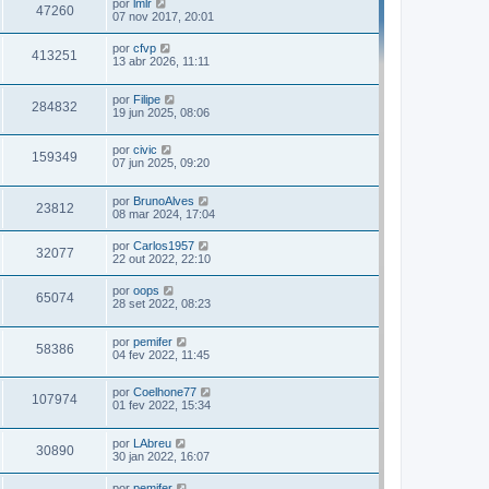
por
lmlr
47260
07 nov 2017, 20:01
por
cfvp
413251
13 abr 2026, 11:11
por
Filipe
284832
19 jun 2025, 08:06
por
civic
159349
07 jun 2025, 09:20
por
BrunoAlves
23812
08 mar 2024, 17:04
por
Carlos1957
32077
22 out 2022, 22:10
por
oops
65074
28 set 2022, 08:23
por
pemifer
58386
04 fev 2022, 11:45
por
Coelhone77
107974
01 fev 2022, 15:34
por
LAbreu
30890
30 jan 2022, 16:07
por
pemifer