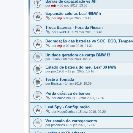
Barras de capacidade vs Ah
por
mjr
»
06 nov 2017, 13:50
Expansão células Leaf 40kW.h
por
mjr
»
08 jul 2022, 19:42
Troca Baterias - Fora da Nissan
por
FiwiPITO
»
29 mar 2019, 13:48
Degradação das baterias vs SOC, DOD, Temper
por
mjr
»
02 set 2019, 21:31
Unidade geradora de carga BMW I3
por
Telmo
»
08 mar 2024, 02:08
Estado de bateria do meu Leaf 30 kWh
por
pjac1968
»
19 jan 2022, 15:16
Teste à Tomada
por
fbatista
»
14 jun 2019, 10:39
Perda drástica de barras
por
nmnc1989
»
15 mar 2021, 17:26
Leaf Spy - Configuração
por
HugoCunha
»
15 dez 2016, 09:20
Ver estado do carregamento
por
pmeireles
»
09 jan 2022, 17:06