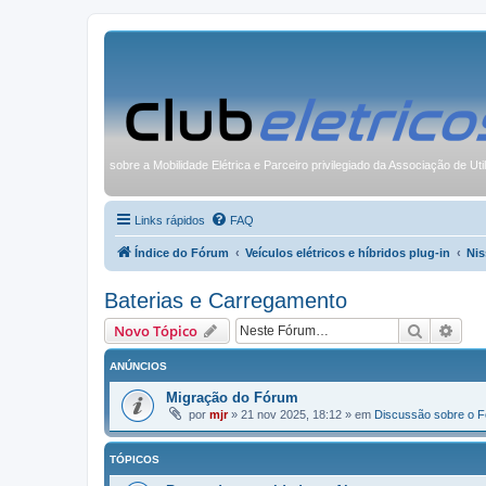
sobre a Mobilidade Elétrica e Parceiro privilegiado da Associação de Uti
Links rápidos
FAQ
Índice do Fórum
Veículos elétricos e híbridos plug-in
Nis
Baterias e Carregamento
Pesquisa
Pesq
Novo Tópico
ANÚNCIOS
Migração do Fórum
por
mjr
»
21 nov 2025, 18:12
» em
Discussão sobre o 
TÓPICOS