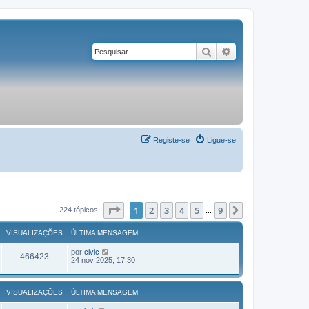
Pesquisar
Pesquisa avançad
Registe-se
Ligue-se
Página
1
de
9
1
2
3
4
5
9
Próximo
224 tópicos
...
VISUALIZAÇÕES
ÚLTIMA MENSAGEM
por
civic
466423
24 nov 2025, 17:30
VISUALIZAÇÕES
ÚLTIMA MENSAGEM