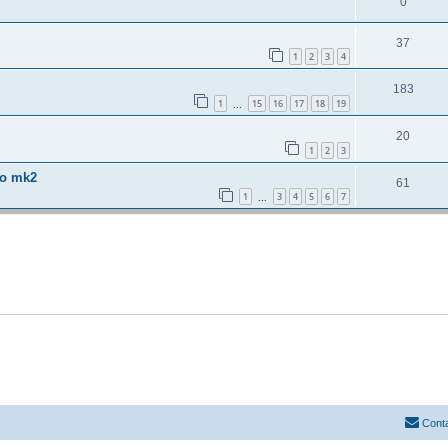
0
37
1
2
3
4
183
1
15
16
17
18
19
...
20
1
2
3
do mk2
61
1
3
4
5
6
7
...
Cont