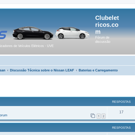
Clubelet
ricos.co
m
Fórum de
discussão
lizadores de Veículos Elétricos - UVE
san
Discussão Técnica sobre o Nissan LEAF
Baterias e Carregamento
r
uisa avançada
RESPOSTAS
17
Forum
1
2
RESPOSTAS