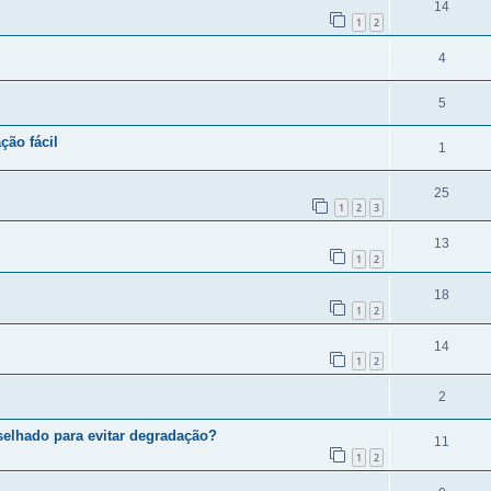
14
1
2
4
5
ção fácil
1
25
1
2
3
13
1
2
18
1
2
14
1
2
2
selhado para evitar degradação?
11
1
2