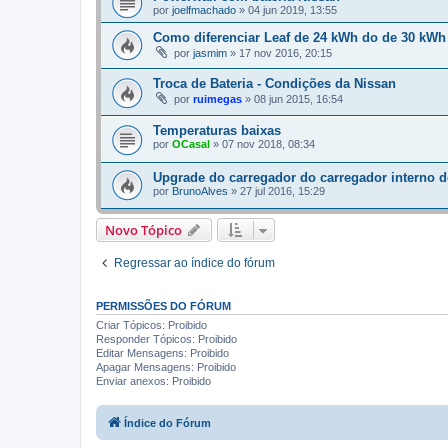
por
joelfmachado
»
04 jun 2019, 13:55
Como diferenciar Leaf de 24 kWh do de 30 kWh
por
jasmim
»
17 nov 2016, 20:15
Troca de Bateria - Condições da Nissan
por
ruimegas
»
08 jun 2015, 16:54
Temperaturas baixas
por
OCasal
»
07 nov 2018, 08:34
Upgrade do carregador do carregador interno 
por
BrunoAlves
»
27 jul 2016, 15:29
Novo Tópico
Regressar ao índice do fórum
PERMISSÕES DO FÓRUM
Criar Tópicos: Proibido
Responder Tópicos: Proibido
Editar Mensagens: Proibido
Apagar Mensagens: Proibido
Enviar anexos: Proibido
Índice do Fórum