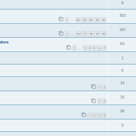
9
353
1
32
33
34
35
36
...
197
1
16
17
18
19
20
...
atura
63
1
3
4
5
6
7
...
1
6
14
1
2
15
1
2
36
1
2
3
4
5