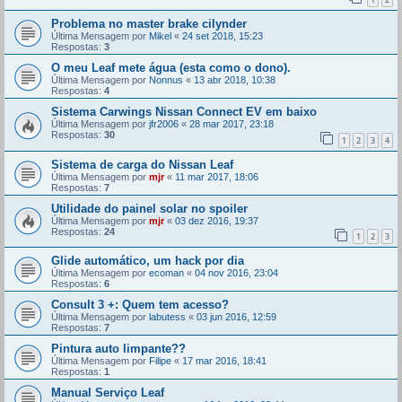
Problema no master brake cilynder
Última Mensagem por
Mikel
«
24 set 2018, 15:23
Respostas:
3
O meu Leaf mete água (esta como o dono).
Última Mensagem por
Nonnus
«
13 abr 2018, 10:38
Respostas:
4
Sistema Carwings Nissan Connect EV em baixo
Última Mensagem por
jfr2006
«
28 mar 2017, 23:18
Respostas:
30
1
2
3
4
Sistema de carga do Nissan Leaf
Última Mensagem por
mjr
«
11 mar 2017, 18:06
Respostas:
7
Utilidade do painel solar no spoiler
Última Mensagem por
mjr
«
03 dez 2016, 19:37
Respostas:
24
1
2
3
Glide automático, um hack por dia
Última Mensagem por
ecoman
«
04 nov 2016, 23:04
Respostas:
6
Consult 3 +: Quem tem acesso?
Última Mensagem por
labutess
«
03 jun 2016, 12:59
Respostas:
7
Pintura auto limpante??
Última Mensagem por
Filipe
«
17 mar 2016, 18:41
Respostas:
1
Manual Serviço Leaf