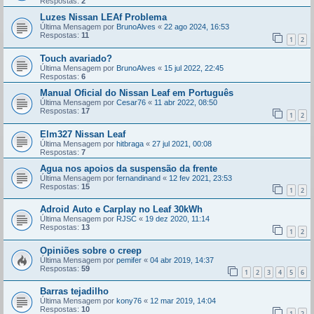
Respostas:
2
Luzes Nissan LEAf Problema
Última Mensagem por
BrunoAlves
«
22 ago 2024, 16:53
Respostas:
11
1
2
Touch avariado?
Última Mensagem por
BrunoAlves
«
15 jul 2022, 22:45
Respostas:
6
Manual Oficial do Nissan Leaf em Português
Última Mensagem por
Cesar76
«
11 abr 2022, 08:50
Respostas:
17
1
2
Elm327 Nissan Leaf
Última Mensagem por
hitbraga
«
27 jul 2021, 00:08
Respostas:
7
Agua nos apoios da suspensão da frente
Última Mensagem por
fernandinand
«
12 fev 2021, 23:53
Respostas:
15
1
2
Adroid Auto e Carplay no Leaf 30kWh
Última Mensagem por
RJSC
«
19 dez 2020, 11:14
Respostas:
13
1
2
Opiniões sobre o creep
Última Mensagem por
pemifer
«
04 abr 2019, 14:37
Respostas:
59
1
2
3
4
5
6
Barras tejadilho
Última Mensagem por
kony76
«
12 mar 2019, 14:04
Respostas:
10
1
2