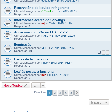
Última Mensagem por
cgecastro
«
16 fev 2016, 20:44
Reservatório de líquido refrigerante
Última Mensagem por
OCasal
«
31 dez 2015, 01:12
Respostas:
7
Informaçoes acerca do Carwings...
Última Mensagem por
mjr
«
03 dez 2015, 11:10
Respostas:
3
Aquecimento LI-On no LEAF ?!?!?
Última Mensagem por
RJSC
«
17 nov 2015, 22:29
Respostas:
6
Iluminação
Última Mensagem por
VETL
«
26 abr 2015, 13:05
Respostas:
19
1
2
Barras de temperatura
Última Mensagem por
Filipe
«
19 jul 2014, 03:57
Respostas:
2
Leaf às peças, a funcionar
Última Mensagem por
mjr
«
11 jul 2014, 00:44
Respostas:
2
Novo Tópico
1
2
3
4
5
Próximo
113 tópicos
Ir para