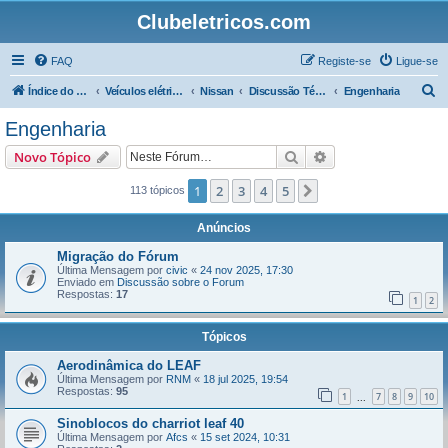
Clubeletricos.com
FAQ
Registe-se
Ligue-se
P
Índice do Fórum
Veículos elétricos e híbridos plug-in
Nissan
Discussão Técnica sobre o Nissan LEAF
Engenharia
e
Engenharia
s
Pesquisar
Pesquisa avançada
Novo Tópico
q
u
1
2
3
4
5
Próximo
113 tópicos
i
Anúncios
s
Migração do Fórum
a
Última Mensagem por
civic
«
24 nov 2025, 17:30
Enviado em
Discussão sobre o Forum
r
Respostas:
17
1
2
Tópicos
Aerodinâmica do LEAF
Última Mensagem por
RNM
«
18 jul 2025, 19:54
Respostas:
95
1
7
8
9
10
...
Sinoblocos do charriot leaf 40
Última Mensagem por
Afcs
«
15 set 2024, 10:31