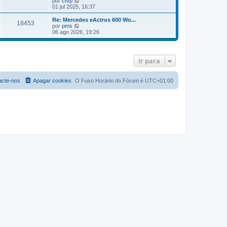
por
cfvp
m
ú
e
01 jul 2025, 16:37
a
l
j
M
t
a
Re: Mercedes eActros 600 Wo...
e
18453
i
a
V
por
pms
n
m
ú
e
06 ago 2026, 19:26
s
a
l
j
a
M
t
a
g
e
i
a
e
n
m
ú
m
Ir para
s
a
l
a
M
t
g
e
i
e
n
m
acte-nos
Apagar cookies
O Fuso Horário do Fórum é
UTC+01:00
m
s
a
a
M
g
e
e
n
m
s
a
g
e
m