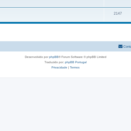
2147
Cont
Desenvolvido por
phpBB
® Forum Software © phpBB Limited
Traduzido por:
phpBB Portugal
Privacidade
|
Termos