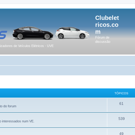
Clubelet
ricos.co
m
Fórum de
discussão
lizadores de Veículos Elétricos - UVE
TÓPICOS
61
to do forum
539
o interessados num VE.
49