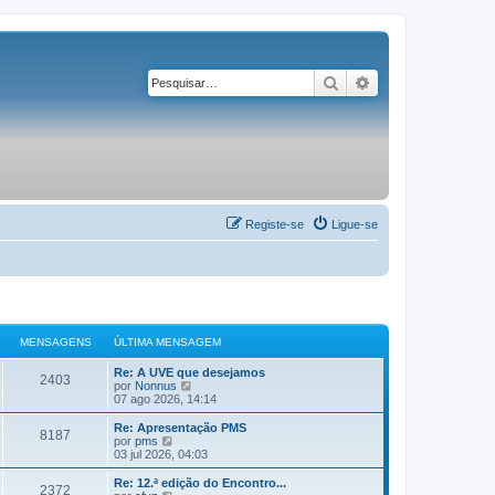
Pesquisar
Pesquisa avançad
Registe-se
Ligue-se
MENSAGENS
ÚLTIMA MENSAGEM
Re: A UVE que desejamos
2403
V
por
Nonnus
e
07 ago 2026, 14:14
j
a
Re: Apresentação PMS
8187
a
V
por
pms
ú
e
03 jul 2026, 04:03
l
j
t
a
Re: 12.ª edição do Encontro...
2372
i
a
V