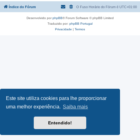
Índice do Fórum
O Fuso Horário do Fórum é
UTC+01:00
Desenvolvido por
phpBB
® Forum Software © phpBB Limited
Traduzido por:
phpBB Portugal
Privacidade
|
Termos
Este site utiliza cookies para lhe proporcionar
uma melhor experiência.
Saiba mais
Entendido!