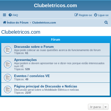
Clubeletricos.com
FAQ
Registe-se
Ligue-se
P
Índice do Fórum
Clubeletricos.com
e
Clubeletricos.com
s
Fórum
q
u
Discussão sobre o Forum
Aqui pode colocar as suas questões acerca do funcionamento do forum
i
Tópicos:
61
s
Apresentações
Aqui podem e devem apresentar-se e dizer-nos porque estão interessados
a
num VE.
Tópicos:
539
r
Eventos / convívios VE
Tópicos:
49
Página principal de Discussão e Notícias
Discussão geral sobre a Mobilidade Elétrica e notícias
Tópicos:
2147
Ir para