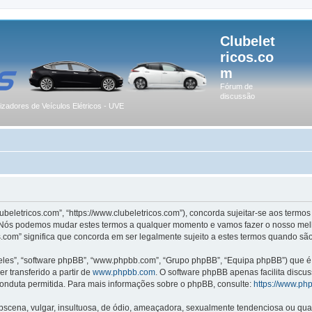
Clubelet
ricos.co
m
Fórum de
discussão
lizadores de Veículos Elétricos - UVE
lubeletricos.com”, “https://www.clubeletricos.com”), concorda sujeitar-se aos term
m”. Nós podemos mudar estes termos a qualquer momento e vamos fazer o nosso melh
.com” significa que concorda em ser legalmente sujeito a estes termos quando são
les”, “software phpBB”, “www.phpbb.com”, “Grupo phpBB”, “Equipa phpBB”) que é u
r transferido a partir de
www.phpbb.com
. O software phpBB apenas facilita discu
onduta permitida. Para mais informações sobre o phpBB, consulte:
https://www.ph
ena, vulgar, insultuosa, de ódio, ameaçadora, sexualmente tendenciosa ou qualqu