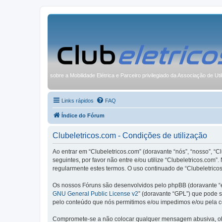
sobre a Mobilidade Elétrica e Parceiro privilegiado da Associação de Uti
Links rápidos
FAQ
Índice do Fórum
Clubeletricos.com - Condições de utilização
Ao entrar em “Clubeletricos.com” (doravante “nós”, “nosso”, “C
seguintes, por favor não entre e/ou utilize “Clubeletricos.co
regularmente estes termos. O uso continuado de “Clubeletricos
Os nossos Fóruns são desenvolvidos pelo phpBB (doravante “e
GNU General Public License v2
” (doravante “GPL”) que pode se
pelo conteúdo que nós permitimos e/ou impedimos e/ou pela c
Compromete-se a não colocar qualquer mensagem abusiva, obsc