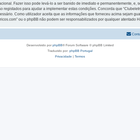
rnacional. Fazer isso pode levá-lo a ser banido de imediato e permanentemente, e, 
 registados para ajudar a implementar estas condições. Concorda que “Clubeletric
cessário. Como utilizador aceita que as informações que forneceu acima sejam 
letricos.com” ou o phpBB não podem ser responsabilizados por qualquer atentado 
Cont
Desenvolvido por
phpBB
® Forum Software © phpBB Limited
Traduzido por:
phpBB Portugal
Privacidade
|
Termos