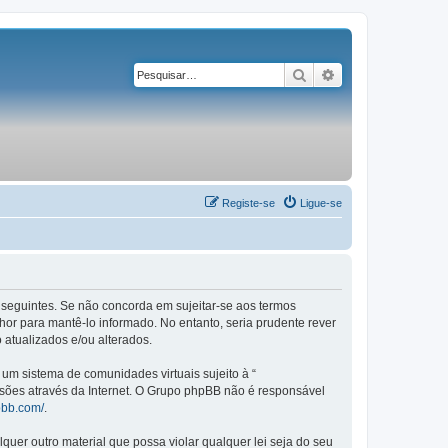
Pesquisar
Pesquisa avançad
Registe-se
Ligue-se
os seguintes. Se não concorda em sujeitar-se aos termos
or para mantê-lo informado. No entanto, seria prudente rever
 atualizados e/ou alterados.
m sistema de comunidades virtuais sujeito à “
ssões através da Internet. O Grupo phpBB não é responsável
pbb.com/
.
er outro material que possa violar qualquer lei seja do seu