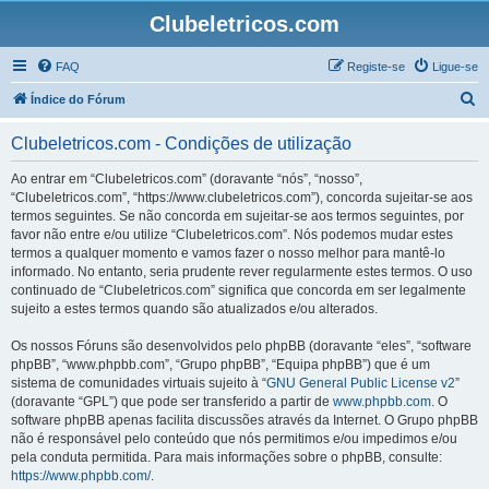
Clubeletricos.com
FAQ
Registe-se
Ligue-se
P
Índice do Fórum
e
Clubeletricos.com - Condições de utilização
s
q
Ao entrar em “Clubeletricos.com” (doravante “nós”, “nosso”,
“Clubeletricos.com”, “https://www.clubeletricos.com”), concorda sujeitar-se aos
u
termos seguintes. Se não concorda em sujeitar-se aos termos seguintes, por
i
favor não entre e/ou utilize “Clubeletricos.com”. Nós podemos mudar estes
termos a qualquer momento e vamos fazer o nosso melhor para mantê-lo
s
informado. No entanto, seria prudente rever regularmente estes termos. O uso
a
continuado de “Clubeletricos.com” significa que concorda em ser legalmente
sujeito a estes termos quando são atualizados e/ou alterados.
r
Os nossos Fóruns são desenvolvidos pelo phpBB (doravante “eles”, “software
phpBB”, “www.phpbb.com”, “Grupo phpBB”, “Equipa phpBB”) que é um
sistema de comunidades virtuais sujeito à “
GNU General Public License v2
”
(doravante “GPL”) que pode ser transferido a partir de
www.phpbb.com
. O
software phpBB apenas facilita discussões através da Internet. O Grupo phpBB
não é responsável pelo conteúdo que nós permitimos e/ou impedimos e/ou
pela conduta permitida. Para mais informações sobre o phpBB, consulte:
https://www.phpbb.com/
.