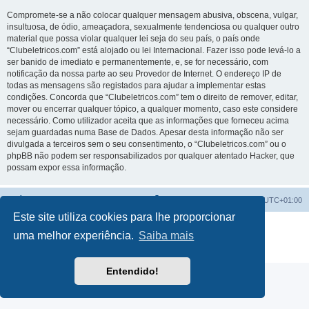
Compromete-se a não colocar qualquer mensagem abusiva, obscena, vulgar,
insultuosa, de ódio, ameaçadora, sexualmente tendenciosa ou qualquer outro
material que possa violar qualquer lei seja do seu país, o país onde
“Clubeletricos.com” está alojado ou lei Internacional. Fazer isso pode levá-lo a
ser banido de imediato e permanentemente, e, se for necessário, com
notificação da nossa parte ao seu Provedor de Internet. O endereço IP de
todas as mensagens são registados para ajudar a implementar estas
condições. Concorda que “Clubeletricos.com” tem o direito de remover, editar,
mover ou encerrar qualquer tópico, a qualquer momento, caso este considere
necessário. Como utilizador aceita que as informações que forneceu acima
sejam guardadas numa Base de Dados. Apesar desta informação não ser
divulgada a terceiros sem o seu consentimento, o “Clubeletricos.com” ou o
phpBB não podem ser responsabilizados por qualquer atentado Hacker, que
possam expor essa informação.
Índice do Fórum
O Fuso Horário do Fórum é
UTC+01:00
Este site utiliza cookies para lhe proporcionar
Desenvolvido por
phpBB
® Forum Software © phpBB Limited
uma melhor experiência.
Saiba mais
Traduzido por:
phpBB Portugal
Privacidade
|
Termos
Entendido!