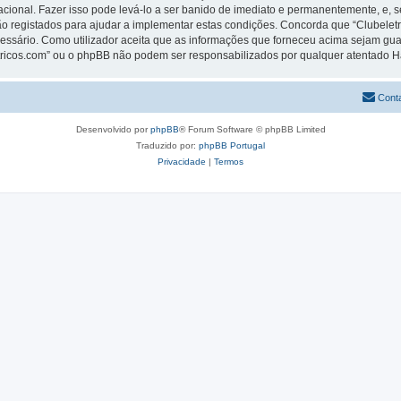
rnacional. Fazer isso pode levá-lo a ser banido de imediato e permanentemente, e, 
 registados para ajudar a implementar estas condições. Concorda que “Clubeletric
cessário. Como utilizador aceita que as informações que forneceu acima sejam 
letricos.com” ou o phpBB não podem ser responsabilizados por qualquer atentado 
Cont
Desenvolvido por
phpBB
® Forum Software © phpBB Limited
Traduzido por:
phpBB Portugal
Privacidade
|
Termos