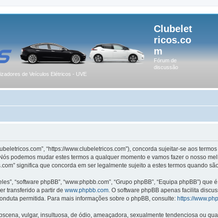
Clubelet
ricos.co
m
Fórum de
discussão
lizadores de Veículos Elétricos - UVE
lubeletricos.com”, “https://www.clubeletricos.com”), concorda sujeitar-se aos term
m”. Nós podemos mudar estes termos a qualquer momento e vamos fazer o nosso melh
.com” significa que concorda em ser legalmente sujeito a estes termos quando são
les”, “software phpBB”, “www.phpbb.com”, “Grupo phpBB”, “Equipa phpBB”) que é u
r transferido a partir de
www.phpbb.com
. O software phpBB apenas facilita discu
onduta permitida. Para mais informações sobre o phpBB, consulte:
https://www.ph
ena, vulgar, insultuosa, de ódio, ameaçadora, sexualmente tendenciosa ou qualqu