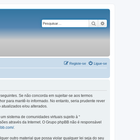
Pesquisar
Pesquisa avançad
Registe-se
Ligue-se
os seguintes. Se não concorda em sujeitar-se aos termos
or para mantê-lo informado. No entanto, seria prudente rever
 atualizados e/ou alterados.
m sistema de comunidades virtuais sujeito à “
ssões através da Internet. O Grupo phpBB não é responsável
pbb.com/
.
er outro material que possa violar qualquer lei seja do seu