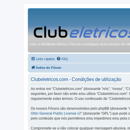
sobre a Mobilidade Elétrica e Parceiro privilegiado da Associação de Uti
Links rápidos
FAQ
Índice do Fórum
Clubeletricos.com - Condições de utilização
Ao entrar em “Clubeletricos.com” (doravante “nós”, “nosso”, “C
seguintes, por favor não entre e/ou utilize “Clubeletricos.co
regularmente estes termos. O uso continuado de “Clubeletricos
Os nossos Fóruns são desenvolvidos pelo phpBB (doravante “e
GNU General Public License v2
” (doravante “GPL”) que pode se
pelo conteúdo que nós permitimos e/ou impedimos e/ou pela c
Compromete-se a não colocar qualquer mensagem abusiva, obsc