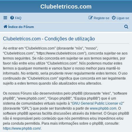
Clubeletricos.com
FAQ
Registe-se
Ligue-se
P
Índice do Fórum
e
Clubeletricos.com - Condições de utilização
s
q
Ao entrar em “Clubeletricos.com” (doravante “nós”, “nosso”,
“Clubeletricos.com”, “https://www.clubeletricos.com”), concorda sujeitar-se aos
u
termos seguintes. Se não concorda em sujeitar-se aos termos seguintes, por
i
favor não entre e/ou utilize “Clubeletricos.com”. Nós podemos mudar estes
termos a qualquer momento e vamos fazer o nosso melhor para mantê-lo
s
informado. No entanto, seria prudente rever regularmente estes termos. O uso
a
continuado de “Clubeletricos.com” significa que concorda em ser legalmente
sujeito a estes termos quando são atualizados e/ou alterados.
r
Os nossos Fóruns são desenvolvidos pelo phpBB (doravante “eles”, “software
phpBB”, “www.phpbb.com”, “Grupo phpBB”, “Equipa phpBB”) que é um
sistema de comunidades virtuais sujeito à “
GNU General Public License v2
”
(doravante “GPL”) que pode ser transferido a partir de
www.phpbb.com
. O
software phpBB apenas facilita discussões através da Internet. O Grupo phpBB
não é responsável pelo conteúdo que nós permitimos e/ou impedimos e/ou
pela conduta permitida. Para mais informações sobre o phpBB, consulte:
https://www.phpbb.com/
.