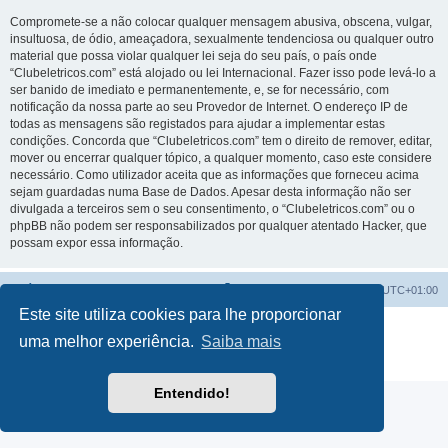
Compromete-se a não colocar qualquer mensagem abusiva, obscena, vulgar,
insultuosa, de ódio, ameaçadora, sexualmente tendenciosa ou qualquer outro
material que possa violar qualquer lei seja do seu país, o país onde
“Clubeletricos.com” está alojado ou lei Internacional. Fazer isso pode levá-lo a
ser banido de imediato e permanentemente, e, se for necessário, com
notificação da nossa parte ao seu Provedor de Internet. O endereço IP de
todas as mensagens são registados para ajudar a implementar estas
condições. Concorda que “Clubeletricos.com” tem o direito de remover, editar,
mover ou encerrar qualquer tópico, a qualquer momento, caso este considere
necessário. Como utilizador aceita que as informações que forneceu acima
sejam guardadas numa Base de Dados. Apesar desta informação não ser
divulgada a terceiros sem o seu consentimento, o “Clubeletricos.com” ou o
phpBB não podem ser responsabilizados por qualquer atentado Hacker, que
possam expor essa informação.
Índice do Fórum
O Fuso Horário do Fórum é
UTC+01:00
Este site utiliza cookies para lhe proporcionar
Desenvolvido por
phpBB
® Forum Software © phpBB Limited
uma melhor experiência.
Saiba mais
Traduzido por:
phpBB Portugal
Privacidade
|
Termos
Entendido!