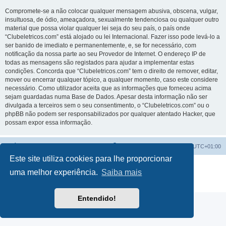
Compromete-se a não colocar qualquer mensagem abusiva, obscena, vulgar,
insultuosa, de ódio, ameaçadora, sexualmente tendenciosa ou qualquer outro
material que possa violar qualquer lei seja do seu país, o país onde
“Clubeletricos.com” está alojado ou lei Internacional. Fazer isso pode levá-lo a
ser banido de imediato e permanentemente, e, se for necessário, com
notificação da nossa parte ao seu Provedor de Internet. O endereço IP de
todas as mensagens são registados para ajudar a implementar estas
condições. Concorda que “Clubeletricos.com” tem o direito de remover, editar,
mover ou encerrar qualquer tópico, a qualquer momento, caso este considere
necessário. Como utilizador aceita que as informações que forneceu acima
sejam guardadas numa Base de Dados. Apesar desta informação não ser
divulgada a terceiros sem o seu consentimento, o “Clubeletricos.com” ou o
phpBB não podem ser responsabilizados por qualquer atentado Hacker, que
possam expor essa informação.
Índice do Fórum
O Fuso Horário do Fórum é
UTC+01:00
Este site utiliza cookies para lhe proporcionar
Desenvolvido por
phpBB
® Forum Software © phpBB Limited
uma melhor experiência.
Saiba mais
Traduzido por:
phpBB Portugal
Privacidade
|
Termos
Entendido!