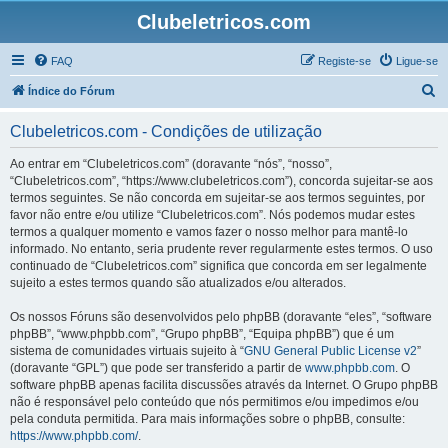
Clubeletricos.com
FAQ
Registe-se
Ligue-se
P
Índice do Fórum
e
Clubeletricos.com - Condições de utilização
s
q
Ao entrar em “Clubeletricos.com” (doravante “nós”, “nosso”,
“Clubeletricos.com”, “https://www.clubeletricos.com”), concorda sujeitar-se aos
u
termos seguintes. Se não concorda em sujeitar-se aos termos seguintes, por
i
favor não entre e/ou utilize “Clubeletricos.com”. Nós podemos mudar estes
termos a qualquer momento e vamos fazer o nosso melhor para mantê-lo
s
informado. No entanto, seria prudente rever regularmente estes termos. O uso
a
continuado de “Clubeletricos.com” significa que concorda em ser legalmente
sujeito a estes termos quando são atualizados e/ou alterados.
r
Os nossos Fóruns são desenvolvidos pelo phpBB (doravante “eles”, “software
phpBB”, “www.phpbb.com”, “Grupo phpBB”, “Equipa phpBB”) que é um
sistema de comunidades virtuais sujeito à “
GNU General Public License v2
”
(doravante “GPL”) que pode ser transferido a partir de
www.phpbb.com
. O
software phpBB apenas facilita discussões através da Internet. O Grupo phpBB
não é responsável pelo conteúdo que nós permitimos e/ou impedimos e/ou
pela conduta permitida. Para mais informações sobre o phpBB, consulte:
https://www.phpbb.com/
.