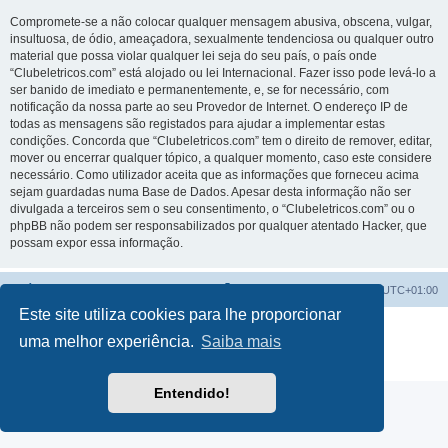
Compromete-se a não colocar qualquer mensagem abusiva, obscena, vulgar,
insultuosa, de ódio, ameaçadora, sexualmente tendenciosa ou qualquer outro
material que possa violar qualquer lei seja do seu país, o país onde
“Clubeletricos.com” está alojado ou lei Internacional. Fazer isso pode levá-lo a
ser banido de imediato e permanentemente, e, se for necessário, com
notificação da nossa parte ao seu Provedor de Internet. O endereço IP de
todas as mensagens são registados para ajudar a implementar estas
condições. Concorda que “Clubeletricos.com” tem o direito de remover, editar,
mover ou encerrar qualquer tópico, a qualquer momento, caso este considere
necessário. Como utilizador aceita que as informações que forneceu acima
sejam guardadas numa Base de Dados. Apesar desta informação não ser
divulgada a terceiros sem o seu consentimento, o “Clubeletricos.com” ou o
phpBB não podem ser responsabilizados por qualquer atentado Hacker, que
possam expor essa informação.
Índice do Fórum
O Fuso Horário do Fórum é
UTC+01:00
Este site utiliza cookies para lhe proporcionar
Desenvolvido por
phpBB
® Forum Software © phpBB Limited
uma melhor experiência.
Saiba mais
Traduzido por:
phpBB Portugal
Privacidade
|
Termos
Entendido!