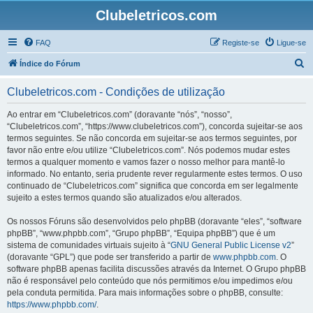
Clubeletricos.com
FAQ
Registe-se
Ligue-se
P
Índice do Fórum
e
Clubeletricos.com - Condições de utilização
s
q
Ao entrar em “Clubeletricos.com” (doravante “nós”, “nosso”,
“Clubeletricos.com”, “https://www.clubeletricos.com”), concorda sujeitar-se aos
u
termos seguintes. Se não concorda em sujeitar-se aos termos seguintes, por
i
favor não entre e/ou utilize “Clubeletricos.com”. Nós podemos mudar estes
termos a qualquer momento e vamos fazer o nosso melhor para mantê-lo
s
informado. No entanto, seria prudente rever regularmente estes termos. O uso
a
continuado de “Clubeletricos.com” significa que concorda em ser legalmente
sujeito a estes termos quando são atualizados e/ou alterados.
r
Os nossos Fóruns são desenvolvidos pelo phpBB (doravante “eles”, “software
phpBB”, “www.phpbb.com”, “Grupo phpBB”, “Equipa phpBB”) que é um
sistema de comunidades virtuais sujeito à “
GNU General Public License v2
”
(doravante “GPL”) que pode ser transferido a partir de
www.phpbb.com
. O
software phpBB apenas facilita discussões através da Internet. O Grupo phpBB
não é responsável pelo conteúdo que nós permitimos e/ou impedimos e/ou
pela conduta permitida. Para mais informações sobre o phpBB, consulte:
https://www.phpbb.com/
.