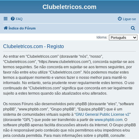
Clubeletricos.com
FAQ
Ligue-se
P
Índice do Fórum
e
Idioma:
s
Clubeletricos.com - Registo
q
Ao entrar em “Clubeletricos.com” (doravante “nós”, “nosso”,
u
“Clubeletricos.com”, “https://www.clubeletricos.com”), concorda sujeitar-se aos
i
termos seguintes. Se não concorda em sujeitar-se aos termos seguintes, por
favor não entre e/ou utilize “Clubeletricos.com”. Nós podemos mudar estes
s
termos a qualquer momento e vamos fazer o nosso melhor para mantê-lo
a
informado. No entanto, seria prudente rever regularmente estes termos. O uso
r
continuado de “Clubeletricos.com” significa que concorda em ser legalmente
sujeito a estes termos quando são atualizados e/ou alterados.
Os nossos Fóruns são desenvolvidos pelo phpBB (doravante “eles”, “software
phpBB”, “www.phpbb.com”, “Grupo phpBB”, “Equipa phpBB”) que é um
sistema de comunidades virtuais sujeito à “
GNU General Public License v2
”
(doravante “GPL”) que pode ser transferido a partir de
www.phpbb.com
. O
software phpBB apenas facilita discussões através da Internet. O Grupo phpBB
não é responsável pelo conteúdo que nós permitimos e/ou impedimos e/ou
pela conduta permitida. Para mais informações sobre o phpBB, consulte: