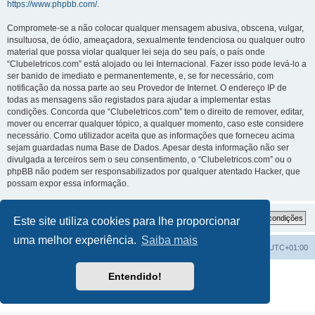
https://www.phpbb.com/
.
Compromete-se a não colocar qualquer mensagem abusiva, obscena, vulgar,
insultuosa, de ódio, ameaçadora, sexualmente tendenciosa ou qualquer outro
material que possa violar qualquer lei seja do seu país, o país onde
“Clubeletricos.com” está alojado ou lei Internacional. Fazer isso pode levá-lo a
ser banido de imediato e permanentemente, e, se for necessário, com
notificação da nossa parte ao seu Provedor de Internet. O endereço IP de
todas as mensagens são registados para ajudar a implementar estas
condições. Concorda que “Clubeletricos.com” tem o direito de remover, editar,
mover ou encerrar qualquer tópico, a qualquer momento, caso este considere
necessário. Como utilizador aceita que as informações que forneceu acima
sejam guardadas numa Base de Dados. Apesar desta informação não ser
divulgada a terceiros sem o seu consentimento, o “Clubeletricos.com” ou o
phpBB não podem ser responsabilizados por qualquer atentado Hacker, que
possam expor essa informação.
Este site utiliza cookies para lhe proporcionar
uma melhor experiência.
Saiba mais
Índice do Fórum
O Fuso Horário do Fórum é
UTC+01:00
Desenvolvido por
phpBB
® Forum Software © phpBB Limited
Entendido!
Traduzido por:
phpBB Portugal
Privacidade
|
Termos