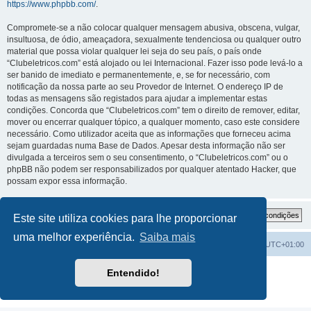
https://www.phpbb.com/
.
Compromete-se a não colocar qualquer mensagem abusiva, obscena, vulgar,
insultuosa, de ódio, ameaçadora, sexualmente tendenciosa ou qualquer outro
material que possa violar qualquer lei seja do seu país, o país onde
“Clubeletricos.com” está alojado ou lei Internacional. Fazer isso pode levá-lo a
ser banido de imediato e permanentemente, e, se for necessário, com
notificação da nossa parte ao seu Provedor de Internet. O endereço IP de
todas as mensagens são registados para ajudar a implementar estas
condições. Concorda que “Clubeletricos.com” tem o direito de remover, editar,
mover ou encerrar qualquer tópico, a qualquer momento, caso este considere
necessário. Como utilizador aceita que as informações que forneceu acima
sejam guardadas numa Base de Dados. Apesar desta informação não ser
divulgada a terceiros sem o seu consentimento, o “Clubeletricos.com” ou o
phpBB não podem ser responsabilizados por qualquer atentado Hacker, que
possam expor essa informação.
Este site utiliza cookies para lhe proporcionar
uma melhor experiência.
Saiba mais
Índice do Fórum
O Fuso Horário do Fórum é
UTC+01:00
Desenvolvido por
phpBB
® Forum Software © phpBB Limited
Entendido!
Traduzido por:
phpBB Portugal
Privacidade
|
Termos