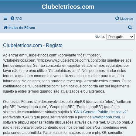
Clubeletricos.com
FAQ
Ligue-se
P
Índice do Fórum
e
Idioma:
s
Clubeletricos.com - Registo
q
Ao entrar em “Clubeletricos.com” (doravante “nós”, “nosso”,
u
“Clubeletricos.com”, “https://www.clubeletricos.com”), concorda sujeitar-se aos
i
termos seguintes. Se não concorda em sujeitar-se aos termos seguintes, por
favor não entre e/ou utilize “Clubeletricos.com”. Nós podemos mudar estes
s
termos a qualquer momento e vamos fazer o nosso melhor para mantê-lo
a
informado. No entanto, seria prudente rever regularmente estes termos. O uso
r
continuado de “Clubeletricos.com” significa que concorda em ser legalmente
sujeito a estes termos quando são atualizados e/ou alterados.
Os nossos Fóruns são desenvolvidos pelo phpBB (doravante “eles”, “software
phpBB”, “www.phpbb.com”, “Grupo phpBB”, “Equipa phpBB”) que é um
sistema de comunidades virtuais sujeito à “
GNU General Public License v2
”
(doravante “GPL”) que pode ser transferido a partir de
www.phpbb.com
. O
software phpBB apenas facilita discussões através da Internet. O Grupo phpBB
não é responsável pelo conteúdo que nós permitimos e/ou impedimos e/ou
pela conduta permitida. Para mais informações sobre o phpBB, consulte: