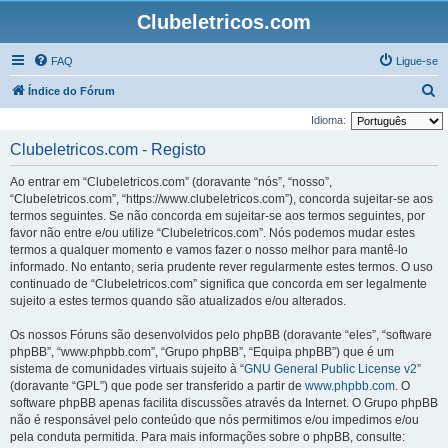
Clubeletricos.com
FAQ
Ligue-se
P
Índice do Fórum
e
Idioma:
s
Clubeletricos.com - Registo
q
Ao entrar em “Clubeletricos.com” (doravante “nós”, “nosso”,
u
“Clubeletricos.com”, “https://www.clubeletricos.com”), concorda sujeitar-se aos
i
termos seguintes. Se não concorda em sujeitar-se aos termos seguintes, por
favor não entre e/ou utilize “Clubeletricos.com”. Nós podemos mudar estes
s
termos a qualquer momento e vamos fazer o nosso melhor para mantê-lo
a
informado. No entanto, seria prudente rever regularmente estes termos. O uso
r
continuado de “Clubeletricos.com” significa que concorda em ser legalmente
sujeito a estes termos quando são atualizados e/ou alterados.
Os nossos Fóruns são desenvolvidos pelo phpBB (doravante “eles”, “software
phpBB”, “www.phpbb.com”, “Grupo phpBB”, “Equipa phpBB”) que é um
sistema de comunidades virtuais sujeito à “
GNU General Public License v2
”
(doravante “GPL”) que pode ser transferido a partir de
www.phpbb.com
. O
software phpBB apenas facilita discussões através da Internet. O Grupo phpBB
não é responsável pelo conteúdo que nós permitimos e/ou impedimos e/ou
pela conduta permitida. Para mais informações sobre o phpBB, consulte: