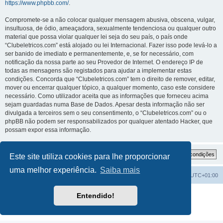
https://www.phpbb.com/
.
Compromete-se a não colocar qualquer mensagem abusiva, obscena, vulgar,
insultuosa, de ódio, ameaçadora, sexualmente tendenciosa ou qualquer outro
material que possa violar qualquer lei seja do seu país, o país onde
“Clubeletricos.com” está alojado ou lei Internacional. Fazer isso pode levá-lo a
ser banido de imediato e permanentemente, e, se for necessário, com
notificação da nossa parte ao seu Provedor de Internet. O endereço IP de
todas as mensagens são registados para ajudar a implementar estas
condições. Concorda que “Clubeletricos.com” tem o direito de remover, editar,
mover ou encerrar qualquer tópico, a qualquer momento, caso este considere
necessário. Como utilizador aceita que as informações que forneceu acima
sejam guardadas numa Base de Dados. Apesar desta informação não ser
divulgada a terceiros sem o seu consentimento, o “Clubeletricos.com” ou o
phpBB não podem ser responsabilizados por qualquer atentado Hacker, que
possam expor essa informação.
Este site utiliza cookies para lhe proporcionar
uma melhor experiência.
Saiba mais
Índice do Fórum
O Fuso Horário do Fórum é
UTC+01:00
Desenvolvido por
phpBB
® Forum Software © phpBB Limited
Entendido!
Traduzido por:
phpBB Portugal
Privacidade
|
Termos