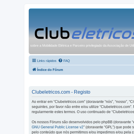
sobre a Mobilidade Elétrica e Parceiro privilegiado da Associação de Uti
Links rápidos
FAQ
Índice do Fórum
Clubeletricos.com - Registo
Ao entrar em “Clubeletricos.com” (doravante “nós”, “nosso”, “C
seguintes, por favor não entre e/ou utilize “Clubeletricos.co
regularmente estes termos. O uso continuado de “Clubeletricos
Os nossos Fóruns são desenvolvidos pelo phpBB (doravante “e
GNU General Public License v2
” (doravante “GPL”) que pode se
pelo conteúdo que nós permitimos e/ou impedimos e/ou pela c