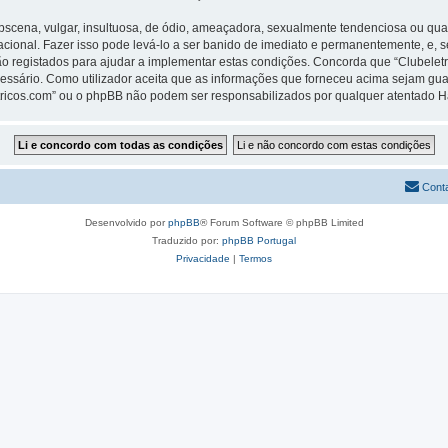
ena, vulgar, insultuosa, de ódio, ameaçadora, sexualmente tendenciosa ou qualqu
rnacional. Fazer isso pode levá-lo a ser banido de imediato e permanentemente, e, 
 registados para ajudar a implementar estas condições. Concorda que “Clubeletric
cessário. Como utilizador aceita que as informações que forneceu acima sejam 
letricos.com” ou o phpBB não podem ser responsabilizados por qualquer atentado 
Cont
Desenvolvido por
phpBB
® Forum Software © phpBB Limited
Traduzido por:
phpBB Portugal
Privacidade
|
Termos