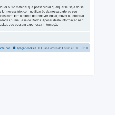
er outro material que possa violar qualquer lei seja do seu
se for necessário, com notificação da nossa parte ao seu
os.com” tem o direito de remover, editar, mover ou encerrar
guardadas numa Base de Dados. Apesar desta informação não
Hacker, que possam expor essa informação.
acte-nos
Apagar cookies
O Fuso Horário do Fórum é
UTC+01:00