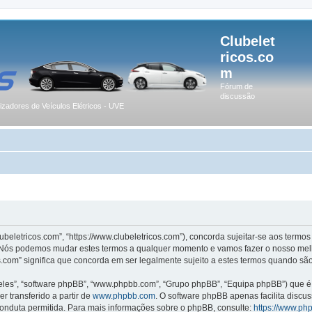
Clubelet
ricos.co
m
Fórum de
discussão
lizadores de Veículos Elétricos - UVE
lubeletricos.com”, “https://www.clubeletricos.com”), concorda sujeitar-se aos term
m”. Nós podemos mudar estes termos a qualquer momento e vamos fazer o nosso melh
.com” significa que concorda em ser legalmente sujeito a estes termos quando são
les”, “software phpBB”, “www.phpbb.com”, “Grupo phpBB”, “Equipa phpBB”) que é u
r transferido a partir de
www.phpbb.com
. O software phpBB apenas facilita discu
onduta permitida. Para mais informações sobre o phpBB, consulte:
https://www.ph