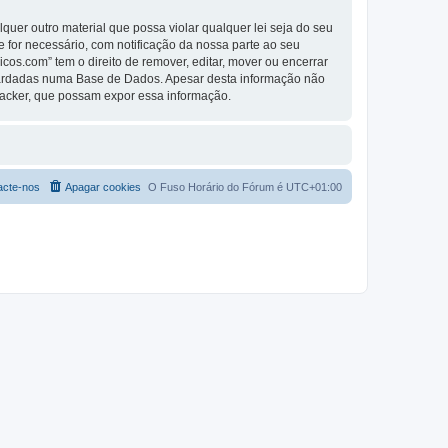
er outro material que possa violar qualquer lei seja do seu
se for necessário, com notificação da nossa parte ao seu
os.com” tem o direito de remover, editar, mover ou encerrar
guardadas numa Base de Dados. Apesar desta informação não
Hacker, que possam expor essa informação.
acte-nos
Apagar cookies
O Fuso Horário do Fórum é
UTC+01:00