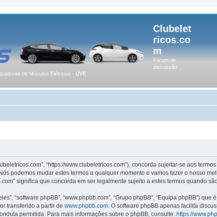
Clubelet
ricos.co
m
Fórum de
discussão
lizadores de Veículos Elétricos - UVE
lubeletricos.com”, “https://www.clubeletricos.com”), concorda sujeitar-se aos term
m”. Nós podemos mudar estes termos a qualquer momento e vamos fazer o nosso melh
.com” significa que concorda em ser legalmente sujeito a estes termos quando são
les”, “software phpBB”, “www.phpbb.com”, “Grupo phpBB”, “Equipa phpBB”) que é u
r transferido a partir de
www.phpbb.com
. O software phpBB apenas facilita discu
onduta permitida. Para mais informações sobre o phpBB, consulte:
https://www.ph