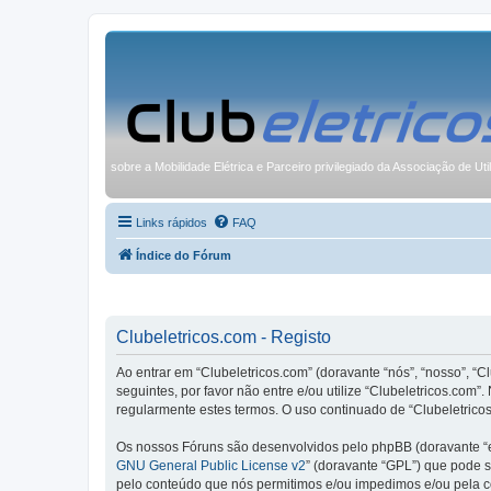
sobre a Mobilidade Elétrica e Parceiro privilegiado da Associação de Uti
Links rápidos
FAQ
Índice do Fórum
Clubeletricos.com - Registo
Ao entrar em “Clubeletricos.com” (doravante “nós”, “nosso”, “C
seguintes, por favor não entre e/ou utilize “Clubeletricos.co
regularmente estes termos. O uso continuado de “Clubeletricos
Os nossos Fóruns são desenvolvidos pelo phpBB (doravante “e
GNU General Public License v2
” (doravante “GPL”) que pode se
pelo conteúdo que nós permitimos e/ou impedimos e/ou pela c