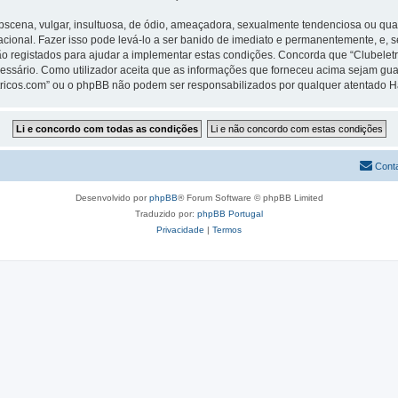
ena, vulgar, insultuosa, de ódio, ameaçadora, sexualmente tendenciosa ou qualqu
rnacional. Fazer isso pode levá-lo a ser banido de imediato e permanentemente, e, 
 registados para ajudar a implementar estas condições. Concorda que “Clubeletric
cessário. Como utilizador aceita que as informações que forneceu acima sejam 
letricos.com” ou o phpBB não podem ser responsabilizados por qualquer atentado 
Cont
Desenvolvido por
phpBB
® Forum Software © phpBB Limited
Traduzido por:
phpBB Portugal
Privacidade
|
Termos