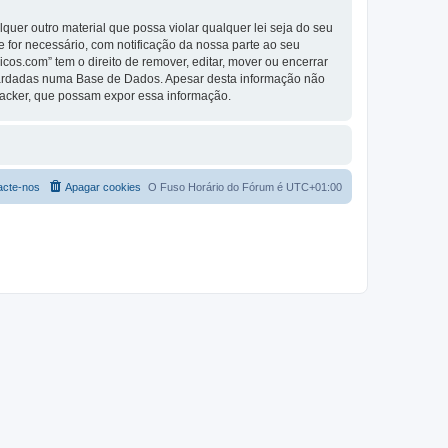
er outro material que possa violar qualquer lei seja do seu
se for necessário, com notificação da nossa parte ao seu
os.com” tem o direito de remover, editar, mover ou encerrar
guardadas numa Base de Dados. Apesar desta informação não
Hacker, que possam expor essa informação.
acte-nos
Apagar cookies
O Fuso Horário do Fórum é
UTC+01:00