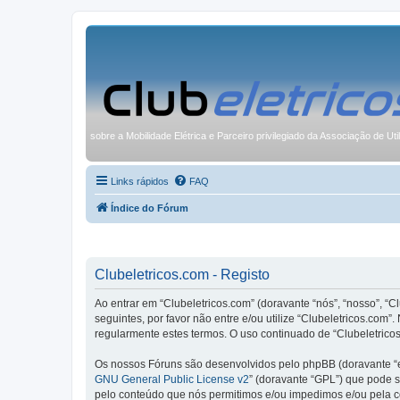
sobre a Mobilidade Elétrica e Parceiro privilegiado da Associação de Uti
Links rápidos
FAQ
Índice do Fórum
Clubeletricos.com - Registo
Ao entrar em “Clubeletricos.com” (doravante “nós”, “nosso”, “C
seguintes, por favor não entre e/ou utilize “Clubeletricos.co
regularmente estes termos. O uso continuado de “Clubeletricos
Os nossos Fóruns são desenvolvidos pelo phpBB (doravante “e
GNU General Public License v2
” (doravante “GPL”) que pode se
pelo conteúdo que nós permitimos e/ou impedimos e/ou pela c