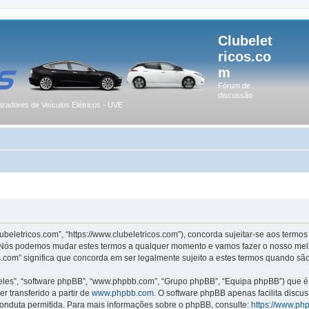
Clubelet
ricos.co
m
Fórum de
discussão
lizadores de Veículos Elétricos - UVE
lubeletricos.com”, “https://www.clubeletricos.com”), concorda sujeitar-se aos term
m”. Nós podemos mudar estes termos a qualquer momento e vamos fazer o nosso melh
.com” significa que concorda em ser legalmente sujeito a estes termos quando são
les”, “software phpBB”, “www.phpbb.com”, “Grupo phpBB”, “Equipa phpBB”) que é u
r transferido a partir de
www.phpbb.com
. O software phpBB apenas facilita discu
onduta permitida. Para mais informações sobre o phpBB, consulte:
https://www.ph