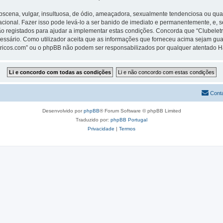
ena, vulgar, insultuosa, de ódio, ameaçadora, sexualmente tendenciosa ou qualqu
rnacional. Fazer isso pode levá-lo a ser banido de imediato e permanentemente, e, 
 registados para ajudar a implementar estas condições. Concorda que “Clubeletric
cessário. Como utilizador aceita que as informações que forneceu acima sejam 
letricos.com” ou o phpBB não podem ser responsabilizados por qualquer atentado 
Cont
Desenvolvido por
phpBB
® Forum Software © phpBB Limited
Traduzido por:
phpBB Portugal
Privacidade
|
Termos