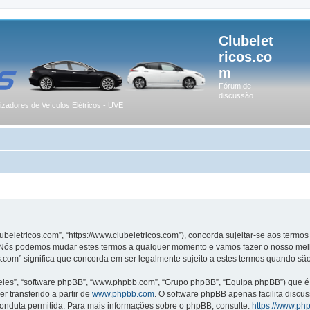
Clubelet
ricos.co
m
Fórum de
discussão
lizadores de Veículos Elétricos - UVE
lubeletricos.com”, “https://www.clubeletricos.com”), concorda sujeitar-se aos term
m”. Nós podemos mudar estes termos a qualquer momento e vamos fazer o nosso melh
.com” significa que concorda em ser legalmente sujeito a estes termos quando são
les”, “software phpBB”, “www.phpbb.com”, “Grupo phpBB”, “Equipa phpBB”) que é u
r transferido a partir de
www.phpbb.com
. O software phpBB apenas facilita discu
onduta permitida. Para mais informações sobre o phpBB, consulte:
https://www.ph