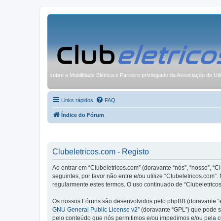
sobre a Mobilidade Elétrica e Parceiro privilegiado da Associação de Uti
Links rápidos
FAQ
Índice do Fórum
Clubeletricos.com - Registo
Ao entrar em “Clubeletricos.com” (doravante “nós”, “nosso”, “C
seguintes, por favor não entre e/ou utilize “Clubeletricos.co
regularmente estes termos. O uso continuado de “Clubeletricos
Os nossos Fóruns são desenvolvidos pelo phpBB (doravante “e
GNU General Public License v2
” (doravante “GPL”) que pode se
pelo conteúdo que nós permitimos e/ou impedimos e/ou pela c