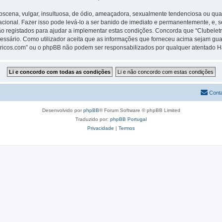
ena, vulgar, insultuosa, de ódio, ameaçadora, sexualmente tendenciosa ou qualqu
rnacional. Fazer isso pode levá-lo a ser banido de imediato e permanentemente, e, 
 registados para ajudar a implementar estas condições. Concorda que “Clubeletric
cessário. Como utilizador aceita que as informações que forneceu acima sejam 
letricos.com” ou o phpBB não podem ser responsabilizados por qualquer atentado 
Cont
Desenvolvido por
phpBB
® Forum Software © phpBB Limited
Traduzido por:
phpBB Portugal
Privacidade
|
Termos