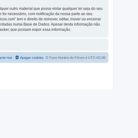
er outro material que possa violar qualquer lei seja do seu
se for necessário, com notificação da nossa parte ao seu
os.com” tem o direito de remover, editar, mover ou encerrar
guardadas numa Base de Dados. Apesar desta informação não
Hacker, que possam expor essa informação.
acte-nos
Apagar cookies
O Fuso Horário do Fórum é
UTC+01:00