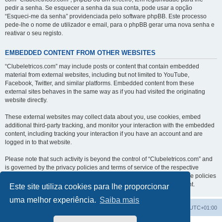
pedir a senha. Se esquecer a senha da sua conta, pode usar a opção
“Esqueci-me da senha” providenciada pelo software phpBB. Este processo
pede-lhe o nome de utilizador e email, para o phpBB gerar uma nova senha e
reativar o seu registo.
EMBEDDED CONTENT FROM OTHER WEBSITES
“Clubeletricos.com” may include posts or content that contain embedded
material from external websites, including but not limited to YouTube,
Facebook, Twitter, and similar platforms. Embedded content from these
external sites behaves in the same way as if you had visited the originating
website directly.
These external websites may collect data about you, use cookies, embed
additional third-party tracking, and monitor your interaction with the embedded
content, including tracking your interaction if you have an account and are
logged in to that website.
Please note that such activity is beyond the control of “Clubeletricos.com” and
is governed by the privacy policies and terms of service of the respective
external websites. We encourage you to review the privacy and cookie policies
of any third-party services you interact with through embedded content.
Este site utiliza cookies para lhe proporcionar
uma melhor experiência.
Saiba mais
Índice do Fórum
O Fuso Horário do Fórum é
UTC+01:00