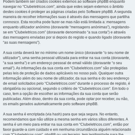
Podem também ser criados cookies externos ao software phpBB enquanto
navegar no “Clubeletricos.com”, ainda que estes sejam externos o âmbito
destes cookies é proteger as páginas criadas pelo Software phpBB. A segunda
maneira de recolher informações suas é através das mensagens que partilha
connosco. Esta recolha pode fazer-se mas não está limitada a: mensagens
enquanto utilizador anónimo (doravante “mensagens anónimas”), registando-
se em “Clubeletricos.com” (doravante denominado “a sua conta”) e através
das mensagens enviadas por si depois do registo e quando ligado (doravante
“as suas mensagens”).
A sua conta deverá ter no mínimo um nome único (doravante “o seu nome de
utilizador”), uma senha pessoal utilizada para entrar na sua conta (doravante,
“a sua senha”) e um endereço pessoal de email válido (doravante “o seu
email”). As informações da sua conta em “Clubeletricos.com” são protegidas
pelas leis de proteção de dados aplicáveis no nosso país. Qualquer outra
informação além do seu nome de utilizador, da sua senha e do seu endereço
de email solicitados pelo “Clubeletricos.com” durante o processo de registo, é
obrigatória ou opcional, segundo o critério de “Clubeletricos.com”. Em todo o
caso, tem a opção de escolher as informações da sua conta que serão
publicadas. Além disso, dentro da sua conta, pode optar por receber, ou não,
os emails gerados automaticamente pelo software phpBB.
A sua senha é encriptada (via hash) para que seja segura. No entanto,
recomendamos que não utilize a mesma senha em vários sítios diferentes. A
senha é um meio para entrar na sua conta em “Clubeletricos.com”, então por
favor guarde-a com cuidado e em nenhuma circunstância alguém relacionado
com “Clubeletricos.com”, phpBB ou um terceiro, tem legitimidade para lhe