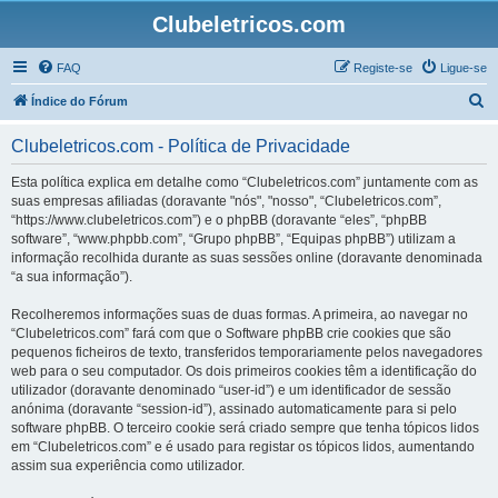
Clubeletricos.com
FAQ
Registe-se
Ligue-se
P
Índice do Fórum
e
Clubeletricos.com - Política de Privacidade
s
q
Esta política explica em detalhe como “Clubeletricos.com” juntamente com as
suas empresas afiliadas (doravante "nós", "nosso", “Clubeletricos.com”,
u
“https://www.clubeletricos.com”) e o phpBB (doravante “eles”, “phpBB
i
software”, “www.phpbb.com”, “Grupo phpBB”, “Equipas phpBB”) utilizam a
informação recolhida durante as suas sessões online (doravante denominada
s
“a sua informação”).
a
Recolheremos informações suas de duas formas. A primeira, ao navegar no
r
“Clubeletricos.com” fará com que o Software phpBB crie cookies que são
pequenos ficheiros de texto, transferidos temporariamente pelos navegadores
web para o seu computador. Os dois primeiros cookies têm a identificação do
utilizador (doravante denominado “user-id”) e um identificador de sessão
anónima (doravante “session-id”), assinado automaticamente para si pelo
software phpBB. O terceiro cookie será criado sempre que tenha tópicos lidos
em “Clubeletricos.com” e é usado para registar os tópicos lidos, aumentando
assim sua experiência como utilizador.