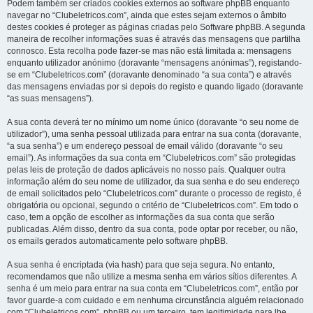
Podem também ser criados cookies externos ao software phpBB enquanto
navegar no “Clubeletricos.com”, ainda que estes sejam externos o âmbito
destes cookies é proteger as páginas criadas pelo Software phpBB. A segunda
maneira de recolher informações suas é através das mensagens que partilha
connosco. Esta recolha pode fazer-se mas não está limitada a: mensagens
enquanto utilizador anónimo (doravante “mensagens anónimas”), registando-
se em “Clubeletricos.com” (doravante denominado “a sua conta”) e através
das mensagens enviadas por si depois do registo e quando ligado (doravante
“as suas mensagens”).
A sua conta deverá ter no mínimo um nome único (doravante “o seu nome de
utilizador”), uma senha pessoal utilizada para entrar na sua conta (doravante,
“a sua senha”) e um endereço pessoal de email válido (doravante “o seu
email”). As informações da sua conta em “Clubeletricos.com” são protegidas
pelas leis de proteção de dados aplicáveis no nosso país. Qualquer outra
informação além do seu nome de utilizador, da sua senha e do seu endereço
de email solicitados pelo “Clubeletricos.com” durante o processo de registo, é
obrigatória ou opcional, segundo o critério de “Clubeletricos.com”. Em todo o
caso, tem a opção de escolher as informações da sua conta que serão
publicadas. Além disso, dentro da sua conta, pode optar por receber, ou não,
os emails gerados automaticamente pelo software phpBB.
A sua senha é encriptada (via hash) para que seja segura. No entanto,
recomendamos que não utilize a mesma senha em vários sítios diferentes. A
senha é um meio para entrar na sua conta em “Clubeletricos.com”, então por
favor guarde-a com cuidado e em nenhuma circunstância alguém relacionado
com “Clubeletricos.com”, phpBB ou um terceiro, tem legitimidade para lhe