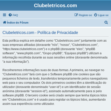
Clubeletricos.com
FAQ
Registe-se
Ligue-se
P
Índice do Fórum
e
Clubeletricos.com - Política de Privacidade
s
q
Esta política explica em detalhe como “Clubeletricos.com” juntamente com as
suas empresas afiliadas (doravante "nós", "nosso", “Clubeletricos.com”,
u
“https://www.clubeletricos.com”) e o phpBB (doravante “eles”, “phpBB
i
software”, “www.phpbb.com”, “Grupo phpBB”, “Equipas phpBB”) utilizam a
informação recolhida durante as suas sessões online (doravante denominada
s
“a sua informação”).
a
Recolheremos informações suas de duas formas. A primeira, ao navegar no
r
“Clubeletricos.com” fará com que o Software phpBB crie cookies que são
pequenos ficheiros de texto, transferidos temporariamente pelos navegadores
web para o seu computador. Os dois primeiros cookies têm a identificação do
utilizador (doravante denominado “user-id”) e um identificador de sessão
anónima (doravante “session-id”), assinado automaticamente para si pelo
software phpBB. O terceiro cookie será criado sempre que tenha tópicos lidos
em “Clubeletricos.com” e é usado para registar os tópicos lidos, aumentando
assim sua experiência como utilizador.