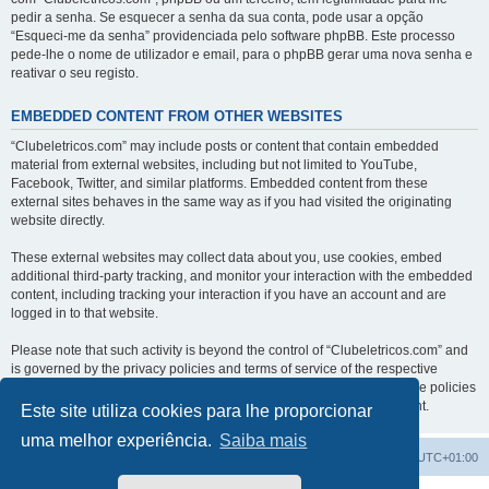
pedir a senha. Se esquecer a senha da sua conta, pode usar a opção
“Esqueci-me da senha” providenciada pelo software phpBB. Este processo
pede-lhe o nome de utilizador e email, para o phpBB gerar uma nova senha e
reativar o seu registo.
EMBEDDED CONTENT FROM OTHER WEBSITES
“Clubeletricos.com” may include posts or content that contain embedded
material from external websites, including but not limited to YouTube,
Facebook, Twitter, and similar platforms. Embedded content from these
external sites behaves in the same way as if you had visited the originating
website directly.
These external websites may collect data about you, use cookies, embed
additional third-party tracking, and monitor your interaction with the embedded
content, including tracking your interaction if you have an account and are
logged in to that website.
Please note that such activity is beyond the control of “Clubeletricos.com” and
is governed by the privacy policies and terms of service of the respective
external websites. We encourage you to review the privacy and cookie policies
of any third-party services you interact with through embedded content.
Este site utiliza cookies para lhe proporcionar
uma melhor experiência.
Saiba mais
Índice do Fórum
O Fuso Horário do Fórum é
UTC+01:00