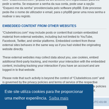
pedir a senha. Se esquecer a senha da sua conta, pode usar a opção
“Esqueci-me da senha” providenciada pelo software phpBB. Este processo
pede-lhe o nome de utilizador e email, para o phpBB gerar uma nova senha e
reativar o seu registo.
EMBEDDED CONTENT FROM OTHER WEBSITES
“Clubeletricos.com” may include posts or content that contain embedded
material from external websites, including but not limited to YouTube,
Facebook, Twitter, and similar platforms. Embedded content from these
external sites behaves in the same way as if you had visited the originating
website directly.
These external websites may collect data about you, use cookies, embed
additional third-party tracking, and monitor your interaction with the embedded
content, including tracking your interaction if you have an account and are
logged in to that website.
Please note that such activity is beyond the control of “Clubeletricos.com” and
is governed by the privacy policies and terms of service of the respective
external websites. We encourage you to review the privacy and cookie policies
of any third-party services you interact with through embedded content.
Este site utiliza cookies para lhe proporcionar
uma melhor experiência.
Saiba mais
Índice do Fórum
O Fuso Horário do Fórum é
UTC+01:00