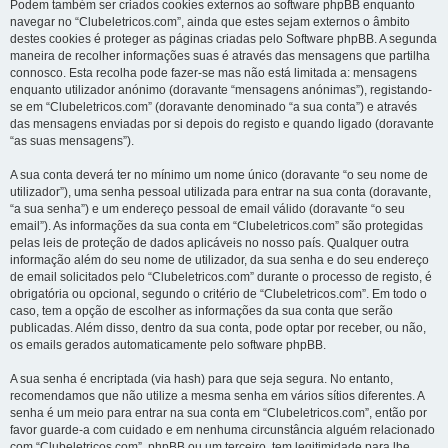
Podem também ser criados cookies externos ao software phpBB enquanto
navegar no “Clubeletricos.com”, ainda que estes sejam externos o âmbito
destes cookies é proteger as páginas criadas pelo Software phpBB. A segunda
maneira de recolher informações suas é através das mensagens que partilha
connosco. Esta recolha pode fazer-se mas não está limitada a: mensagens
enquanto utilizador anónimo (doravante “mensagens anónimas”), registando-
se em “Clubeletricos.com” (doravante denominado “a sua conta”) e através
das mensagens enviadas por si depois do registo e quando ligado (doravante
“as suas mensagens”).
A sua conta deverá ter no mínimo um nome único (doravante “o seu nome de
utilizador”), uma senha pessoal utilizada para entrar na sua conta (doravante,
“a sua senha”) e um endereço pessoal de email válido (doravante “o seu
email”). As informações da sua conta em “Clubeletricos.com” são protegidas
pelas leis de proteção de dados aplicáveis no nosso país. Qualquer outra
informação além do seu nome de utilizador, da sua senha e do seu endereço
de email solicitados pelo “Clubeletricos.com” durante o processo de registo, é
obrigatória ou opcional, segundo o critério de “Clubeletricos.com”. Em todo o
caso, tem a opção de escolher as informações da sua conta que serão
publicadas. Além disso, dentro da sua conta, pode optar por receber, ou não,
os emails gerados automaticamente pelo software phpBB.
A sua senha é encriptada (via hash) para que seja segura. No entanto,
recomendamos que não utilize a mesma senha em vários sítios diferentes. A
senha é um meio para entrar na sua conta em “Clubeletricos.com”, então por
favor guarde-a com cuidado e em nenhuma circunstância alguém relacionado
com “Clubeletricos.com”, phpBB ou um terceiro, tem legitimidade para lhe