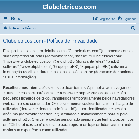
Clubeletricos.com
FAQ
Registe-se
Ligue-se
P
Índice do Fórum
e
Clubeletricos.com - Política de Privacidade
s
q
Esta política explica em detalhe como “Clubeletricos.com” juntamente com as
suas empresas afiliadas (doravante "nós", "nosso", “Clubeletricos.com”,
u
“https://www.clubeletricos.com”) e o phpBB (doravante “eles”, “phpBB
i
software”, “www.phpbb.com”, “Grupo phpBB”, “Equipas phpBB”) utilizam a
informação recolhida durante as suas sessões online (doravante denominada
s
“a sua informação”).
a
Recolheremos informações suas de duas formas. A primeira, ao navegar no
r
“Clubeletricos.com” fará com que o Software phpBB crie cookies que são
pequenos ficheiros de texto, transferidos temporariamente pelos navegadores
web para o seu computador. Os dois primeiros cookies têm a identificação do
utilizador (doravante denominado “user-id”) e um identificador de sessão
anónima (doravante “session-id”), assinado automaticamente para si pelo
software phpBB. O terceiro cookie será criado sempre que tenha tópicos lidos
em “Clubeletricos.com” e é usado para registar os tópicos lidos, aumentando
assim sua experiência como utilizador.