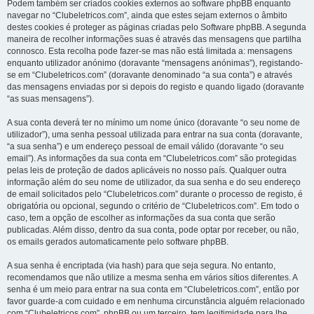
Podem também ser criados cookies externos ao software phpBB enquanto
navegar no “Clubeletricos.com”, ainda que estes sejam externos o âmbito
destes cookies é proteger as páginas criadas pelo Software phpBB. A segunda
maneira de recolher informações suas é através das mensagens que partilha
connosco. Esta recolha pode fazer-se mas não está limitada a: mensagens
enquanto utilizador anónimo (doravante “mensagens anónimas”), registando-
se em “Clubeletricos.com” (doravante denominado “a sua conta”) e através
das mensagens enviadas por si depois do registo e quando ligado (doravante
“as suas mensagens”).
A sua conta deverá ter no mínimo um nome único (doravante “o seu nome de
utilizador”), uma senha pessoal utilizada para entrar na sua conta (doravante,
“a sua senha”) e um endereço pessoal de email válido (doravante “o seu
email”). As informações da sua conta em “Clubeletricos.com” são protegidas
pelas leis de proteção de dados aplicáveis no nosso país. Qualquer outra
informação além do seu nome de utilizador, da sua senha e do seu endereço
de email solicitados pelo “Clubeletricos.com” durante o processo de registo, é
obrigatória ou opcional, segundo o critério de “Clubeletricos.com”. Em todo o
caso, tem a opção de escolher as informações da sua conta que serão
publicadas. Além disso, dentro da sua conta, pode optar por receber, ou não,
os emails gerados automaticamente pelo software phpBB.
A sua senha é encriptada (via hash) para que seja segura. No entanto,
recomendamos que não utilize a mesma senha em vários sítios diferentes. A
senha é um meio para entrar na sua conta em “Clubeletricos.com”, então por
favor guarde-a com cuidado e em nenhuma circunstância alguém relacionado
com “Clubeletricos.com”, phpBB ou um terceiro, tem legitimidade para lhe