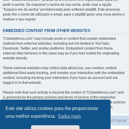
pedir a senha. Se esquecer a senha da sua conta, pode usar a opção
“Esqueci-me da senha” providenciada pelo software phpBB. Este processo
pede-lhe o nome de utilizador e email, para o phpBB gerar uma nova senha e
reativar o seu registo.
EMBEDDED CONTENT FROM OTHER WEBSITES
“Clubeletricos.com” may include posts or content that contain embedded
material from external websites, including but not limited to YouTube,
Facebook, Twitter, and similar platforms. Embedded content from these
external sites behaves in the same way as if you had visited the originating
website directly.
These external websites may collect data about you, use cookies, embed
additional third-party tracking, and monitor your interaction with the embedded
content, including tracking your interaction if you have an account and are
logged in to that website.
Please note that such activity is beyond the control of “Clubeletricos.com” and
is governed by the privacy policies and terms of service of the respective
external websites. We encourage you to review the privacy and cookie policies
of any third-party services you interact with through embedded content.
Este site utiliza cookies para lhe proporcionar
uma melhor experiência.
Saiba mais
Índice do Fórum
O Fuso Horário do Fórum é
UTC+01:00