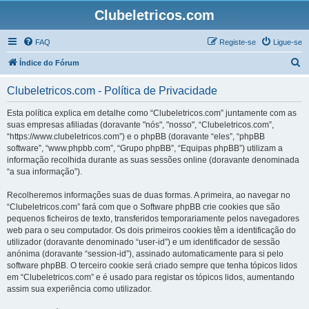
Clubeletricos.com
FAQ
Registe-se
Ligue-se
P
Índice do Fórum
e
Clubeletricos.com - Política de Privacidade
s
q
Esta política explica em detalhe como “Clubeletricos.com” juntamente com as
suas empresas afiliadas (doravante "nós", "nosso", “Clubeletricos.com”,
u
“https://www.clubeletricos.com”) e o phpBB (doravante “eles”, “phpBB
i
software”, “www.phpbb.com”, “Grupo phpBB”, “Equipas phpBB”) utilizam a
informação recolhida durante as suas sessões online (doravante denominada
s
“a sua informação”).
a
Recolheremos informações suas de duas formas. A primeira, ao navegar no
r
“Clubeletricos.com” fará com que o Software phpBB crie cookies que são
pequenos ficheiros de texto, transferidos temporariamente pelos navegadores
web para o seu computador. Os dois primeiros cookies têm a identificação do
utilizador (doravante denominado “user-id”) e um identificador de sessão
anónima (doravante “session-id”), assinado automaticamente para si pelo
software phpBB. O terceiro cookie será criado sempre que tenha tópicos lidos
em “Clubeletricos.com” e é usado para registar os tópicos lidos, aumentando
assim sua experiência como utilizador.