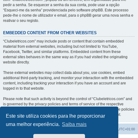
pedir a senha. Se esquecer a senha da sua conta, pode usar a opção
“Esqueci-me da senha” providenciada pelo software phpBB. Este processo
pede-lhe o nome de utilizador e email, para o phpBB gerar uma nova senha e
reativar o seu registo.
EMBEDDED CONTENT FROM OTHER WEBSITES
“Clubeletricos.com” may include posts or content that contain embedded
material from external websites, including but not limited to YouTube,
Facebook, Twitter, and similar platforms. Embedded content from these
external sites behaves in the same way as if you had visited the originating
website directly.
These external websites may collect data about you, use cookies, embed
additional third-party tracking, and monitor your interaction with the embedded
content, including tracking your interaction if you have an account and are
logged in to that website.
Please note that such activity is beyond the control of “Clubeletricos.com” and
is governed by the privacy policies and terms of service of the respective
external websites. We encourage you to review the privacy and cookie policies
of any third-party services you interact with through embedded content.
Este site utiliza cookies para lhe proporcionar
uma melhor experiência.
Saiba mais
Índice do Fórum
O Fuso Horário do Fórum é
UTC+01:00