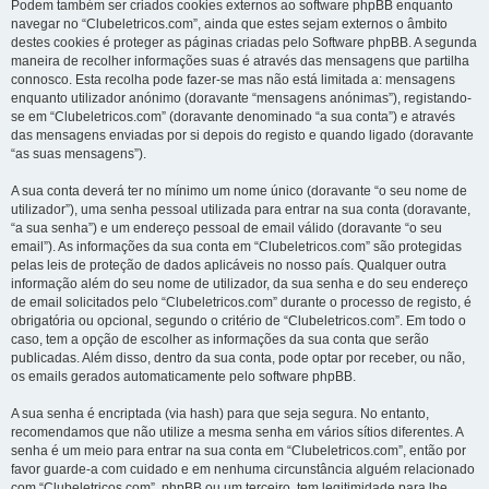
Podem também ser criados cookies externos ao software phpBB enquanto
navegar no “Clubeletricos.com”, ainda que estes sejam externos o âmbito
destes cookies é proteger as páginas criadas pelo Software phpBB. A segunda
maneira de recolher informações suas é através das mensagens que partilha
connosco. Esta recolha pode fazer-se mas não está limitada a: mensagens
enquanto utilizador anónimo (doravante “mensagens anónimas”), registando-
se em “Clubeletricos.com” (doravante denominado “a sua conta”) e através
das mensagens enviadas por si depois do registo e quando ligado (doravante
“as suas mensagens”).
A sua conta deverá ter no mínimo um nome único (doravante “o seu nome de
utilizador”), uma senha pessoal utilizada para entrar na sua conta (doravante,
“a sua senha”) e um endereço pessoal de email válido (doravante “o seu
email”). As informações da sua conta em “Clubeletricos.com” são protegidas
pelas leis de proteção de dados aplicáveis no nosso país. Qualquer outra
informação além do seu nome de utilizador, da sua senha e do seu endereço
de email solicitados pelo “Clubeletricos.com” durante o processo de registo, é
obrigatória ou opcional, segundo o critério de “Clubeletricos.com”. Em todo o
caso, tem a opção de escolher as informações da sua conta que serão
publicadas. Além disso, dentro da sua conta, pode optar por receber, ou não,
os emails gerados automaticamente pelo software phpBB.
A sua senha é encriptada (via hash) para que seja segura. No entanto,
recomendamos que não utilize a mesma senha em vários sítios diferentes. A
senha é um meio para entrar na sua conta em “Clubeletricos.com”, então por
favor guarde-a com cuidado e em nenhuma circunstância alguém relacionado
com “Clubeletricos.com”, phpBB ou um terceiro, tem legitimidade para lhe