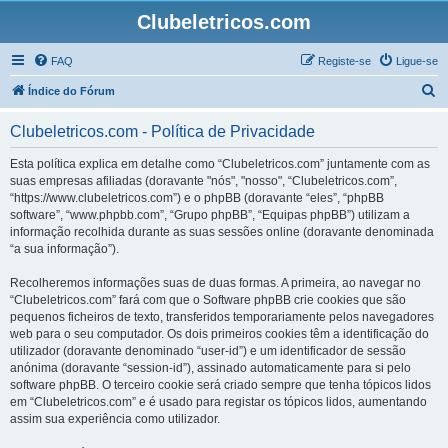
Clubeletricos.com
FAQ
Registe-se
Ligue-se
P
Índice do Fórum
e
Clubeletricos.com - Política de Privacidade
s
q
Esta política explica em detalhe como “Clubeletricos.com” juntamente com as
suas empresas afiliadas (doravante "nós", "nosso", “Clubeletricos.com”,
u
“https://www.clubeletricos.com”) e o phpBB (doravante “eles”, “phpBB
i
software”, “www.phpbb.com”, “Grupo phpBB”, “Equipas phpBB”) utilizam a
informação recolhida durante as suas sessões online (doravante denominada
s
“a sua informação”).
a
Recolheremos informações suas de duas formas. A primeira, ao navegar no
r
“Clubeletricos.com” fará com que o Software phpBB crie cookies que são
pequenos ficheiros de texto, transferidos temporariamente pelos navegadores
web para o seu computador. Os dois primeiros cookies têm a identificação do
utilizador (doravante denominado “user-id”) e um identificador de sessão
anónima (doravante “session-id”), assinado automaticamente para si pelo
software phpBB. O terceiro cookie será criado sempre que tenha tópicos lidos
em “Clubeletricos.com” e é usado para registar os tópicos lidos, aumentando
assim sua experiência como utilizador.