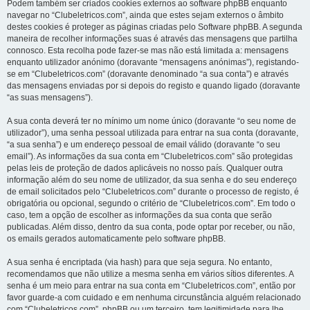
Podem também ser criados cookies externos ao software phpBB enquanto
navegar no “Clubeletricos.com”, ainda que estes sejam externos o âmbito
destes cookies é proteger as páginas criadas pelo Software phpBB. A segunda
maneira de recolher informações suas é através das mensagens que partilha
connosco. Esta recolha pode fazer-se mas não está limitada a: mensagens
enquanto utilizador anónimo (doravante “mensagens anónimas”), registando-
se em “Clubeletricos.com” (doravante denominado “a sua conta”) e através
das mensagens enviadas por si depois do registo e quando ligado (doravante
“as suas mensagens”).
A sua conta deverá ter no mínimo um nome único (doravante “o seu nome de
utilizador”), uma senha pessoal utilizada para entrar na sua conta (doravante,
“a sua senha”) e um endereço pessoal de email válido (doravante “o seu
email”). As informações da sua conta em “Clubeletricos.com” são protegidas
pelas leis de proteção de dados aplicáveis no nosso país. Qualquer outra
informação além do seu nome de utilizador, da sua senha e do seu endereço
de email solicitados pelo “Clubeletricos.com” durante o processo de registo, é
obrigatória ou opcional, segundo o critério de “Clubeletricos.com”. Em todo o
caso, tem a opção de escolher as informações da sua conta que serão
publicadas. Além disso, dentro da sua conta, pode optar por receber, ou não,
os emails gerados automaticamente pelo software phpBB.
A sua senha é encriptada (via hash) para que seja segura. No entanto,
recomendamos que não utilize a mesma senha em vários sítios diferentes. A
senha é um meio para entrar na sua conta em “Clubeletricos.com”, então por
favor guarde-a com cuidado e em nenhuma circunstância alguém relacionado
com “Clubeletricos.com”, phpBB ou um terceiro, tem legitimidade para lhe