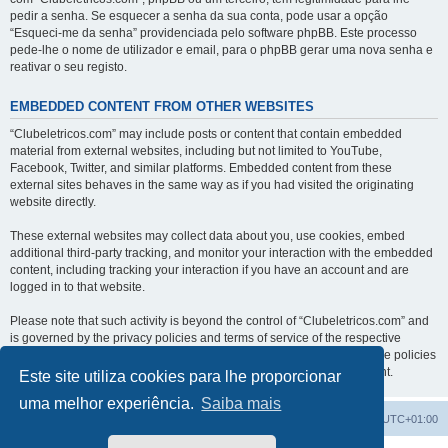
pedir a senha. Se esquecer a senha da sua conta, pode usar a opção
“Esqueci-me da senha” providenciada pelo software phpBB. Este processo
pede-lhe o nome de utilizador e email, para o phpBB gerar uma nova senha e
reativar o seu registo.
EMBEDDED CONTENT FROM OTHER WEBSITES
“Clubeletricos.com” may include posts or content that contain embedded
material from external websites, including but not limited to YouTube,
Facebook, Twitter, and similar platforms. Embedded content from these
external sites behaves in the same way as if you had visited the originating
website directly.
These external websites may collect data about you, use cookies, embed
additional third-party tracking, and monitor your interaction with the embedded
content, including tracking your interaction if you have an account and are
logged in to that website.
Please note that such activity is beyond the control of “Clubeletricos.com” and
is governed by the privacy policies and terms of service of the respective
external websites. We encourage you to review the privacy and cookie policies
of any third-party services you interact with through embedded content.
Este site utiliza cookies para lhe proporcionar
uma melhor experiência.
Saiba mais
Índice do Fórum
O Fuso Horário do Fórum é
UTC+01:00