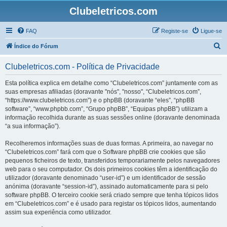
Clubeletricos.com
FAQ
Registe-se
Ligue-se
P
Índice do Fórum
e
Clubeletricos.com - Política de Privacidade
s
q
Esta política explica em detalhe como “Clubeletricos.com” juntamente com as
suas empresas afiliadas (doravante "nós", "nosso", “Clubeletricos.com”,
u
“https://www.clubeletricos.com”) e o phpBB (doravante “eles”, “phpBB
i
software”, “www.phpbb.com”, “Grupo phpBB”, “Equipas phpBB”) utilizam a
informação recolhida durante as suas sessões online (doravante denominada
s
“a sua informação”).
a
Recolheremos informações suas de duas formas. A primeira, ao navegar no
r
“Clubeletricos.com” fará com que o Software phpBB crie cookies que são
pequenos ficheiros de texto, transferidos temporariamente pelos navegadores
web para o seu computador. Os dois primeiros cookies têm a identificação do
utilizador (doravante denominado “user-id”) e um identificador de sessão
anónima (doravante “session-id”), assinado automaticamente para si pelo
software phpBB. O terceiro cookie será criado sempre que tenha tópicos lidos
em “Clubeletricos.com” e é usado para registar os tópicos lidos, aumentando
assim sua experiência como utilizador.