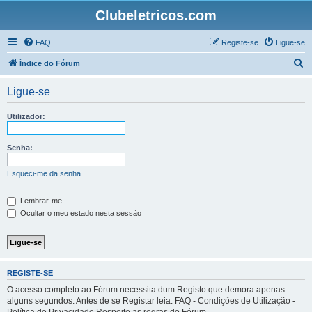
Clubeletricos.com
FAQ
Registe-se
Ligue-se
P
Índice do Fórum
e
Ligue-se
s
q
Utilizador:
u
i
Senha:
s
Esqueci-me da senha
a
r
Lembrar-me
Ocultar o meu estado nesta sessão
REGISTE-SE
O acesso completo ao Fórum necessita dum Registo que demora apenas
alguns segundos. Antes de se Registar leia: FAQ - Condições de Utilização -
Política de Privacidade Respeite as regras do Fórum.