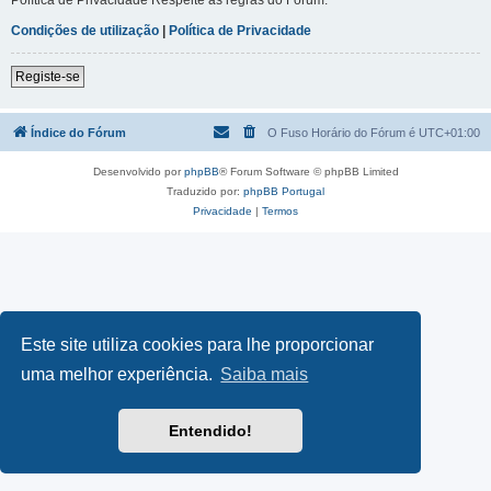
Condições de utilização
|
Política de Privacidade
Registe-se
Índice do Fórum
O Fuso Horário do Fórum é
UTC+01:00
Desenvolvido por
phpBB
® Forum Software © phpBB Limited
Traduzido por:
phpBB Portugal
Privacidade
|
Termos
Este site utiliza cookies para lhe proporcionar
uma melhor experiência.
Saiba mais
Entendido!