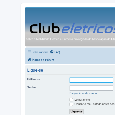
sobre a Mobilidade Elétrica e Parceiro privilegiado da Associação de Uti
Links rápidos
FAQ
Índice do Fórum
Ligue-se
Utilizador:
Senha:
Esqueci-me da senha
Lembrar-me
Ocultar o meu estado nesta ses