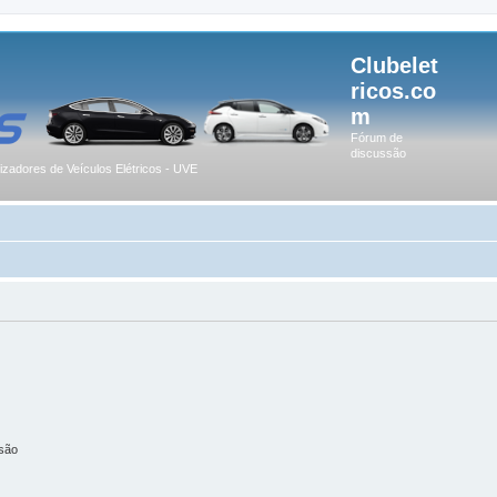
Clubelet
ricos.co
m
Fórum de
discussão
lizadores de Veículos Elétricos - UVE
são