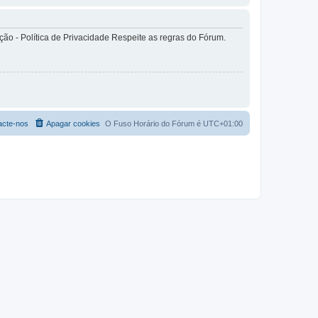
o - Política de Privacidade Respeite as regras do Fórum.
acte-nos
Apagar cookies
O Fuso Horário do Fórum é
UTC+01:00