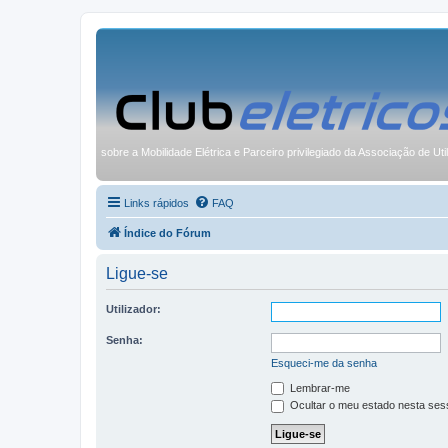
sobre a Mobilidade Elétrica e Parceiro privilegiado da Associação de Uti
Links rápidos
FAQ
Índice do Fórum
Ligue-se
Utilizador:
Senha:
Esqueci-me da senha
Lembrar-me
Ocultar o meu estado nesta ses