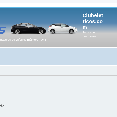
Clubelet
ricos.co
m
Fórum de
discussão
lizadores de Veículos Elétricos - UVE
são