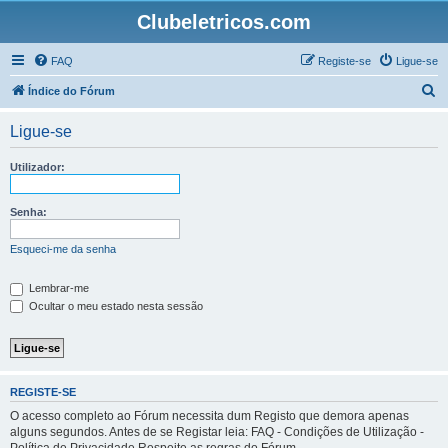
Clubeletricos.com
FAQ
Registe-se
Ligue-se
P
Índice do Fórum
e
Ligue-se
s
q
Utilizador:
u
i
Senha:
s
Esqueci-me da senha
a
r
Lembrar-me
Ocultar o meu estado nesta sessão
REGISTE-SE
O acesso completo ao Fórum necessita dum Registo que demora apenas
alguns segundos. Antes de se Registar leia: FAQ - Condições de Utilização -
Política de Privacidade Respeite as regras do Fórum.