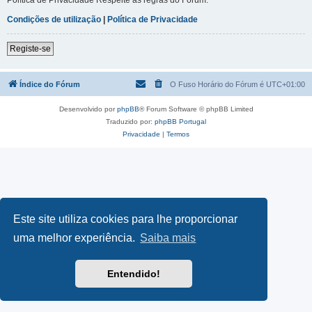
Condições de utilização
|
Política de Privacidade
Registe-se
Índice do Fórum
O Fuso Horário do Fórum é
UTC+01:00
Desenvolvido por
phpBB
® Forum Software © phpBB Limited
Traduzido por:
phpBB Portugal
Privacidade
|
Termos
Este site utiliza cookies para lhe proporcionar
uma melhor experiência.
Saiba mais
Entendido!